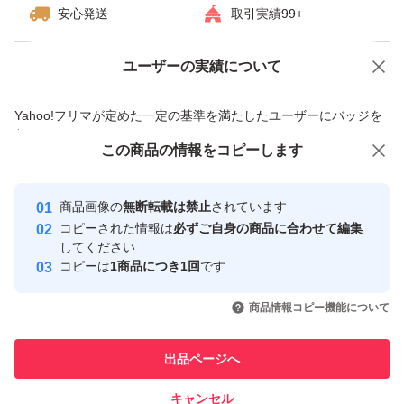
安心発送
取引実績99+
ユーザーの実績について
価格の相談
商品への質問
商品への質問からの値下げ交渉、不適切なカテゴリ変更依頼は禁止です
Yahoo!フリマが定めた一定の基準を満たしたユーザーにバッジを
付与しています
この商品をみている人にオススメ
この商品の情報をコピーします
安心取引出品者
最大10%対象
Yahoo!フリマの基準をクリアした安
安心取引出品者
商品画像の
無断転載は禁止
されています
心・安全なユーザーです
コピーされた情報は
必ずご自身の商品に合わせて編集
取引実績
してください
コピーは
1商品につき1回
です
このユーザーはYahoo!フリマの取
取引実績◯+
いいね！
いいね！
2,700
円
2,550
円
2,550
円
引を完了させた実績があります
商品情報コピー機能について
このユーザーは他フリマサービス
他フリマ実績◯+
出品ページへ
での取引実績があります
キャンセル
スピード&安心発送