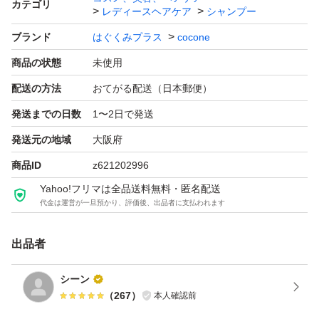
カテゴリ
レディースヘアケア
シャンプー
ブランド
はぐくみプラス
cocone
商品の状態
未使用
配送の方法
おてがる配送（日本郵便）
発送までの日数
1〜2日で発送
発送元の地域
大阪府
商品ID
z621202996
Yahoo!フリマは全品送料無料・匿名配送
代金は運営が一旦預かり、評価後、出品者に支払われます
出品者
シーン
（
267
）
本人確認前