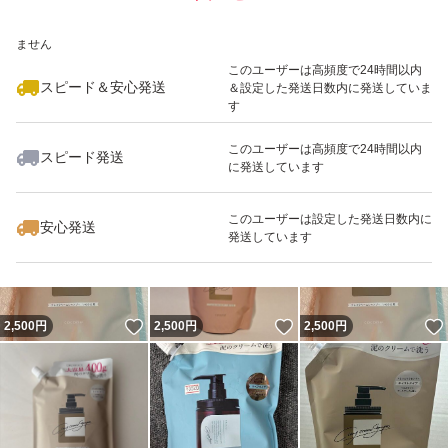
いいね！
いいね！
2,550
※このバッジは実績に基づく表示であり、発送を保証しているものではあり
円
2,490
円
2,550
円
ません
このユーザーは高頻度で24時間以内
スピード＆安心発送
＆設定した発送日数内に発送していま
す
このユーザーは高頻度で24時間以内
スピード発送
に発送しています
いいね！
いいね！
2,500
円
2,500
円
2,500
円
このユーザーは設定した発送日数内に
安心発送
発送しています
いいね！
いいね！
2,500
円
2,500
円
2,500
円