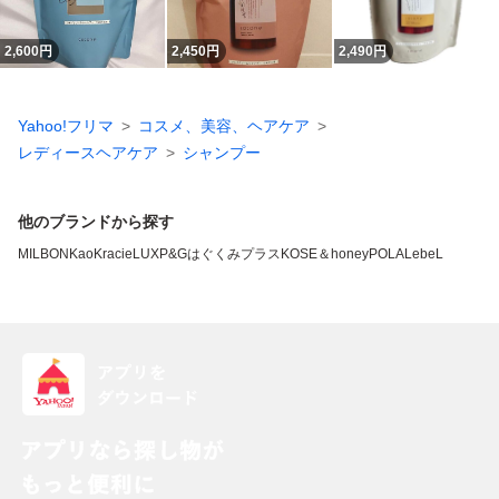
2,600
円
2,450
円
2,490
円
Yahoo!フリマ
コスメ、美容、ヘアケア
レディースヘアケア
シャンプー
他のブランドから探す
MILBON
Kao
Kracie
LUX
P&G
はぐくみプラス
KOSE
＆honey
POLA
LebeL