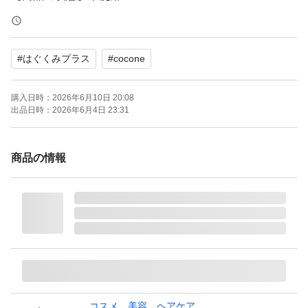
【内容量】400g
【香り】ベルガモットアールグレイ
#
はぐくみプラス
#
cocone
よろしくお願いいたします。
購入日時：
2026年6月10日 20:08
出品日時：
2026年6月4日 23:31
--
cocone クレイクリームシャンプー モイスト 詰め替え 400
商品の情報
g
ブランド：はぐくみプラス cocone
ご質問や写真の取り直しなどございましたら、お気軽にコ
コスメ、美容、ヘアケア