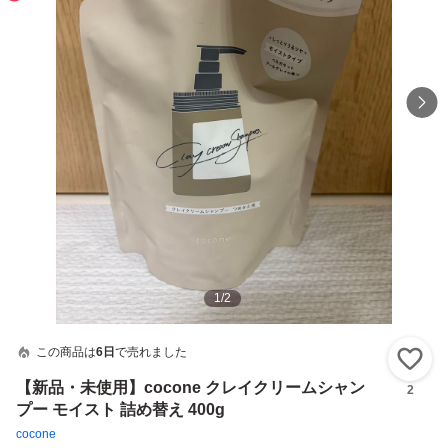
1
/
2
この商品は
6日
で売れました
い
【新品・未使用】cocone クレイクリームシャン
2
プー モイスト 詰め替え 400g
cocone