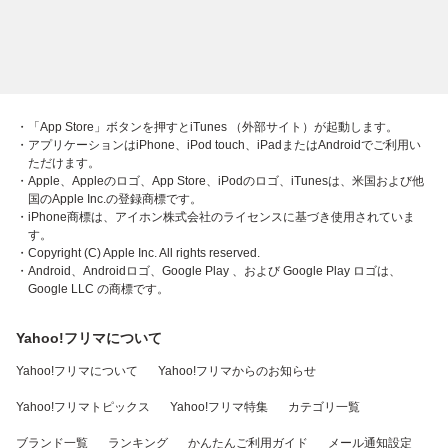
・「App Store」ボタンを押すとiTunes （外部サイト）が起動します。
・アプリケーションはiPhone、iPod touch、iPadまたはAndroidでご利用い
ただけます。
・Apple、Appleのロゴ、App Store、iPodのロゴ、iTunesは、米国および他
国のApple Inc.の登録商標です。
・iPhone商標は、アイホン株式会社のライセンスに基づき使用されていま
す。
・Copyright (C) Apple Inc. All rights reserved.
・Android、Androidロゴ、Google Play 、および Google Play ロゴは、
Google LLC の商標です。
Yahoo!フリマについて
Yahoo!フリマについて
Yahoo!フリマからのお知らせ
Yahoo!フリマトピックス
Yahoo!フリマ特集
カテゴリ一覧
ブランド一覧
ランキング
かんたんご利用ガイド
メール通知設定