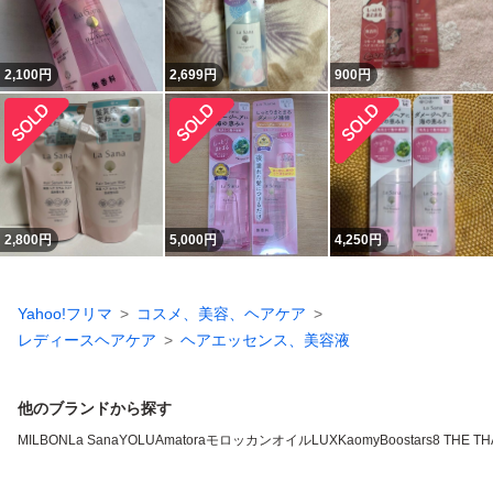
2,100
円
2,699
円
900
円
2,800
円
5,000
円
4,250
円
Yahoo!フリマ
コスメ、美容、ヘアケア
レディースヘアケア
ヘアエッセンス、美容液
他のブランドから探す
MILBON
La Sana
YOLU
Amatora
モロッカンオイル
LUX
Kao
myBoostars
8 THE T