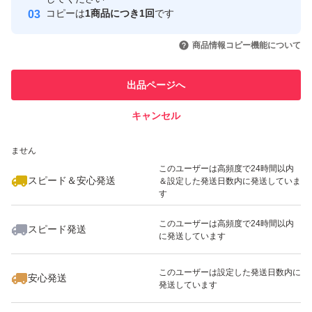
コピーは
1商品につき1回
です
このユーザーはYahoo!フリマの取
取引実績◯+
いいね！
いいね！
3,300
円
1,990
円
2,000
円
引を完了させた実績があります
商品情報コピー機能について
このユーザーは他フリマサービス
他フリマ実績◯+
出品ページへ
での取引実績があります
キャンセル
スピード&安心発送
いいね！
いいね！
1,990
※このバッジは実績に基づく表示であり、発送を保証しているものではあり
円
2,350
円
2,010
円
ません
最大10%対象
このユーザーは高頻度で24時間以内
スピード＆安心発送
＆設定した発送日数内に発送していま
す
このユーザーは高頻度で24時間以内
スピード発送
に発送しています
いいね！
いいね！
1,990
円
2,650
円
3,300
円
このユーザーは設定した発送日数内に
安心発送
発送しています