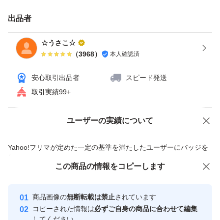
出品者
☆うさこ☆
（
3968
）
本人確認済
安心取引出品者
スピード発送
取引実績99+
ユーザーの実績について
価格の相談
商品への質問
商品への質問からの値下げ交渉、不適切なカテゴリ変更依頼は禁止です
Yahoo!フリマが定めた一定の基準を満たしたユーザーにバッジを
付与しています
この商品をみている人にオススメ
この商品の情報をコピーします
安心取引出品者
最大10%対象
Yahoo!フリマの基準をクリアした安
安心取引出品者
商品画像の
無断転載は禁止
されています
心・安全なユーザーです
コピーされた情報は
必ずご自身の商品に合わせて編集
取引実績
してください