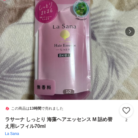
1
/
2
この商品は
13時間
で売れました
い
ラサーナ しっとり 海藻ヘアエッセンス M 詰め替
2
え用レフィル70ml
La Sana