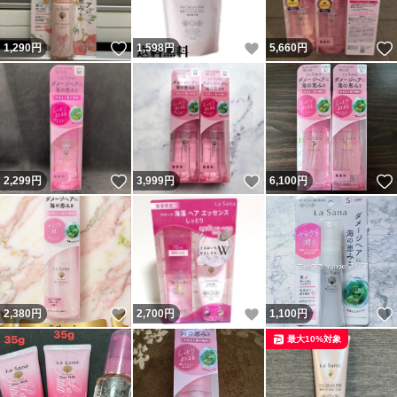
いいね！
いいね！
1,290
円
1,598
円
5,660
円
いいね！
いいね！
2,299
円
3,999
円
6,100
円
いいね！
いいね！
2,380
円
2,700
円
1,100
円
最大10%対象