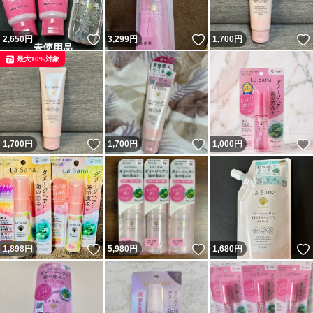
いいね！
いいね！
2,650
円
3,299
円
1,700
円
最大10%対象
いいね！
いいね！
1,700
円
1,700
円
1,000
円
いいね！
いいね！
1,898
円
5,980
円
1,680
円