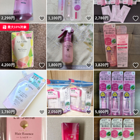
いいね！
いいね！
2,299
円
1,100
円
2,780
円
最大10%対象
いいね！
いいね！
4,200
円
1,800
円
3,820
円
いいね！
いいね！
1,780
円
2,050
円
5,900
円