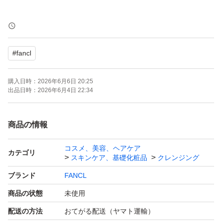
※外袋に若干の皺があります。
#
fancl
2点
購入日時：
2026年6月6日 20:25
出品日時：
2026年6月4日 22:34
商品の情報
コスメ、美容、ヘアケア
カテゴリ
スキンケア、基礎化粧品
クレンジング
ブランド
FANCL
商品の状態
未使用
配送の方法
おてがる配送（ヤマト運輸）