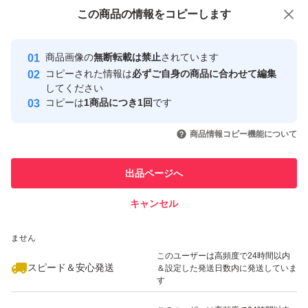
付与しています
この商品をみている人にオススメ
この商品の情報をコピーします
安心取引出品者
Yahoo!フリマの基準をクリアした安
安心取引出品者
商品画像の
無断転載は禁止
されています
心・安全なユーザーです
コピーされた情報は
必ずご自身の商品に合わせて編集
取引実績
してください
コピーは
1商品につき1回
です
このユーザーはYahoo!フリマの取
取引実績◯+
いいね！
いいね！
1,600
円
3,050
円
2,990
円
引を完了させた実績があります
商品情報コピー機能について
このユーザーは他フリマサービス
他フリマ実績◯+
出品ページへ
での取引実績があります
キャンセル
スピード&安心発送
いいね！
いいね！
3,350
※このバッジは実績に基づく表示であり、発送を保証しているものではあり
円
3,000
円
1,700
円
ません
最大10%対象
このユーザーは高頻度で24時間以内
スピード＆安心発送
＆設定した発送日数内に発送していま
す