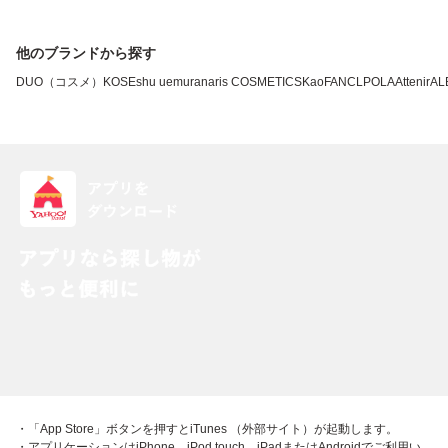
他のブランドから探す
DUO（コスメ）
KOSE
shu uemura
naris COSMETICS
Kao
FANCL
POLA
Attenir
AL
・「App Store」ボタンを押すとiTunes （外部サイト）が起動します。
・アプリケーションはiPhone、iPod touch、iPadまたはAndroidでご利用い