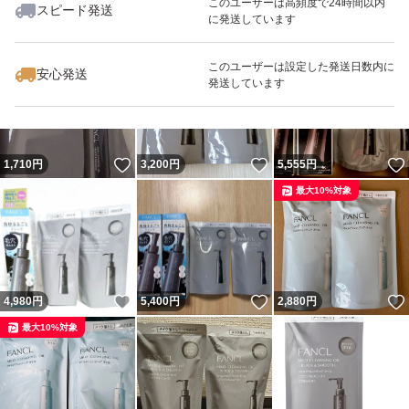
このユーザーは高頻度で24時間以内
スピード発送
に発送しています
いいね！
いいね！
2,980
円
5,555
円
3,299
円
このユーザーは設定した発送日数内に
安心発送
発送しています
いいね！
いいね！
1,710
円
3,200
円
5,555
円
最大10%対象
いいね！
いいね！
4,980
円
5,400
円
2,880
円
最大10%対象