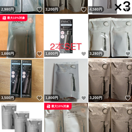
いいね！
いいね！
2,980
円
3,200
円
4,580
円
最大10%対象
いいね！
いいね！
1,666
円
1,600
円
3,280
円
いいね！
いいね！
3,500
円
1,800
円
3,200
円
最大10%対象