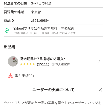
発送までの日数
3〜7日で発送
発送元の地域
東京都
商品ID
z621169894
Yahoo!フリマは全品送料無料・匿名配送
代金は運営が一旦預かり、評価後、出品者に支払われます
出品者
発送期日3~7日/急ぎの方購入×
（
15111
）
本人確認前
取引実績99+
ユーザーの実績について
価格の相談
商品への質問
商品への質問からの値下げ交渉、不適切なカテゴリ変更依頼は禁止です
Yahoo!フリマが定めた一定の基準を満たしたユーザーにバッジを