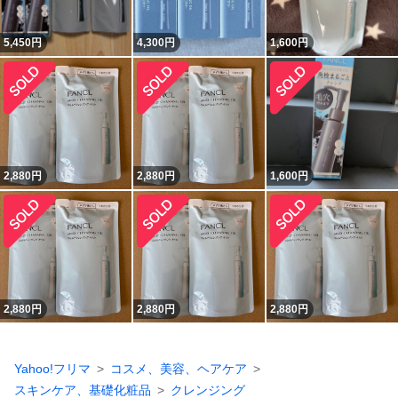
5,450
円
4,300
円
1,600
円
2,880
円
2,880
円
1,600
円
2,880
円
2,880
円
2,880
円
Yahoo!フリマ
コスメ、美容、ヘアケア
スキンケア、基礎化粧品
クレンジング