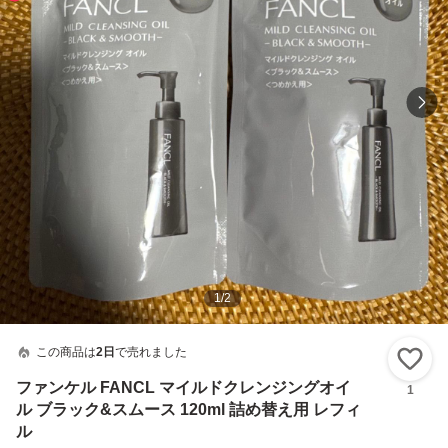
1
/
2
この商品は
2日
で売れました
い
ファンケル FANCL マイルドクレンジングオイ
1
ル ブラック&スムース 120ml 詰め替え用 レフィ
ル