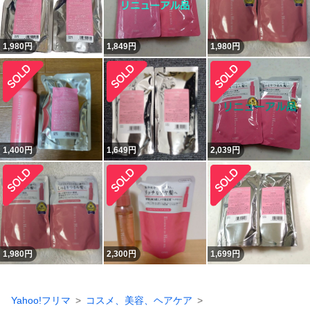
1,980
円
1,849
円
1,980
円
1,400
円
1,649
円
2,039
円
1,980
円
2,300
円
1,699
円
Yahoo!フリマ
コスメ、美容、ヘアケア