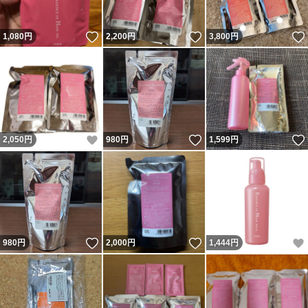
いいね！
いいね！
1,080
円
2,200
円
3,800
円
いいね！
いいね！
2,050
円
980
円
1,599
円
いいね！
いいね！
980
円
2,000
円
1,444
円