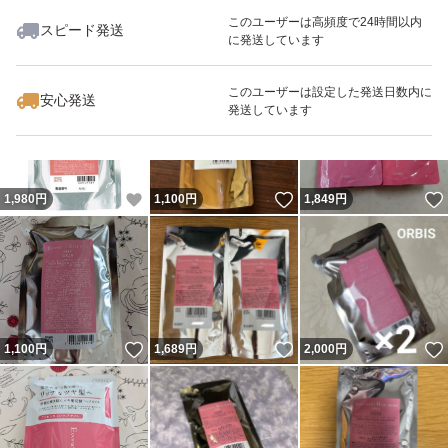
このユーザーは高頻度で24時間以内
スピード発送
に発送しています
いいね！
いいね！
1,150
円
2,039
円
1,890
円
最大10%対象
このユーザーは設定した発送日数内に
安心発送
発送しています
いいね！
いいね！
1,980
円
1,100
円
1,849
円
いいね！
いいね！
1,100
円
1,689
円
2,000
円