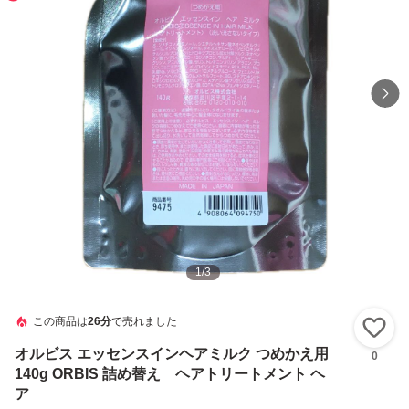
1
/
3
この商品は
26分
で売れました
い
オルビス エッセンスインヘアミルク つめかえ用
0
140g ORBIS 詰め替え ヘアトリートメント ヘ
ア