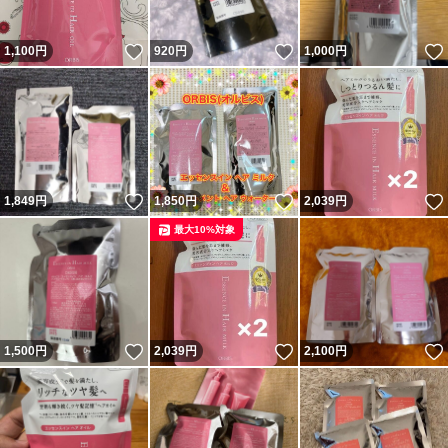
いいね！
いいね！
1,100
円
920
円
1,000
円
いいね！
いいね！
1,849
円
1,850
円
2,039
円
最大10%対象
いいね！
いいね！
1,500
円
2,039
円
2,100
円