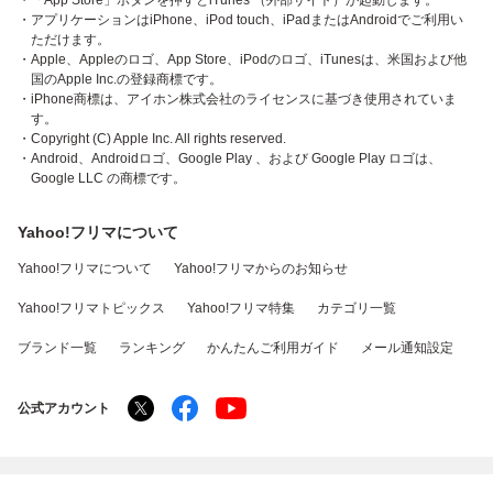
・「App Store」ボタンを押すとiTunes （外部サイト）が起動します。
・アプリケーションはiPhone、iPod touch、iPadまたはAndroidでご利用い
ただけます。
・Apple、Appleのロゴ、App Store、iPodのロゴ、iTunesは、米国および他
国のApple Inc.の登録商標です。
・iPhone商標は、アイホン株式会社のライセンスに基づき使用されていま
す。
・Copyright (C) Apple Inc. All rights reserved.
・Android、Androidロゴ、Google Play 、および Google Play ロゴは、
Google LLC の商標です。
Yahoo!フリマについて
Yahoo!フリマについて
Yahoo!フリマからのお知らせ
Yahoo!フリマトピックス
Yahoo!フリマ特集
カテゴリ一覧
ブランド一覧
ランキング
かんたんご利用ガイド
メール通知設定
公式アカウント