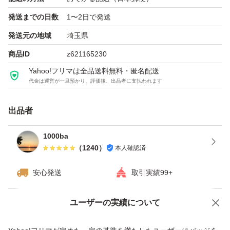
発送までの日数
1〜2日で発送
よろしくお願いいたします。
発送元の地域
埼玉県
商品ID
z621165230
Yahoo!フリマは全品送料無料・匿名配送
代金は運営が一旦預かり、評価後、出品者に支払われます
出品者
1000ba
（
1240
）
本人確認済
安心発送
取引実績99+
ユーザーの実績について
価格の相談
商品への質問
商品への質問からの値下げ交渉、不適切なカテゴリ変更依頼は禁止です