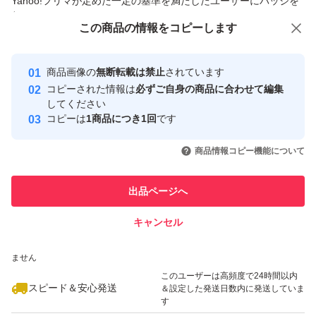
Yahoo!フリマが定めた一定の基準を満たしたユーザーにバッジを
付与しています
この商品をみている人にオススメ
この商品の情報をコピーします
安心取引出品者
最大10%対象
最大10%対象
Yahoo!フリマの基準をクリアした安
安心取引出品者
商品画像の
無断転載は禁止
されています
心・安全なユーザーです
コピーされた情報は
必ずご自身の商品に合わせて編集
取引実績
してください
コピーは
1商品につき1回
です
このユーザーはYahoo!フリマの取
取引実績◯+
いいね！
いいね！
939
円
1,080
円
880
円
引を完了させた実績があります
商品情報コピー機能について
最大10%対象
このユーザーは他フリマサービス
他フリマ実績◯+
出品ページへ
での取引実績があります
キャンセル
スピード&安心発送
いいね！
いいね！
1,079
※このバッジは実績に基づく表示であり、発送を保証しているものではあり
円
1,080
円
1,050
円
ません
最大10%対象
このユーザーは高頻度で24時間以内
スピード＆安心発送
＆設定した発送日数内に発送していま
す