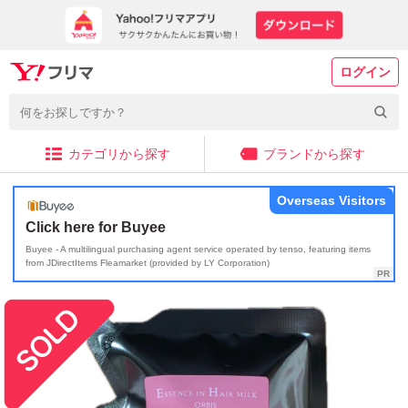
ログイン
カテゴリから探す
ブランドから探す
Overseas Visitors
Click here for Buyee
Buyee - A multilingual purchasing agent service operated by tenso, featuring items
from JDirectItems Fleamarket (provided by LY Corporation)