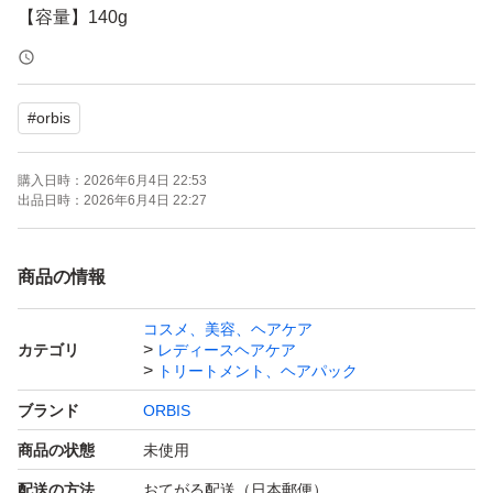
【容量】140g
【商品の状態】未使用
【その他】つめかえ用
#
orbis
よろしくお願いいたします。
購入日時：
2026年6月4日 22:53
オルビス エッセンスインヘアミルク 140g
出品日時：
2026年6月4日 22:27
ブランド：ORBIS
商品の情報
＊必ずお読みください＊
コスメ、美容、ヘアケア
＊即購入歓迎いたします。
カテゴリ
レディースヘアケア
＊お値引きはご遠慮いただいております。
トリートメント、ヘアパック
＊完璧な物をお求めの方は、ご遠慮ください
ブランド
ORBIS
＊当方、喫煙者はおりません。ペットも飼っておりませ
商品の状態
未使用
ん。
配送の方法
おてがる配送（日本郵便）