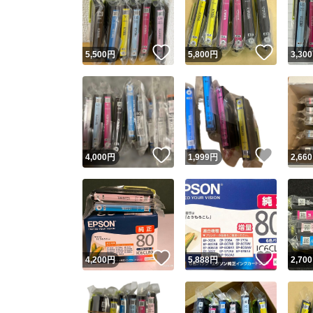
いいね！
いいね
5,500
円
5,800
円
3,300
いいね！
いいね
4,000
円
1,999
円
2,660
Yaho
安心取引
安心
いいね！
いいね
4,200
円
5,888
円
2,700
取引実績
取引