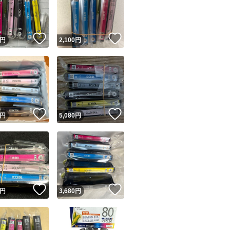
！
いいね！
いいね！
円
2,100
円
ユーザーの実績について
！
いいね！
いいね！
円
5,080
円
o!フリマが定めた一定の基準を満たしたユーザーにバッジを付与しています
出品者
この商品の情報をコピーします
取引出品者
Yahoo!フリマの基準をクリアした安心・安全なユーザーです
！
いいね！
いいね！
商品画像の
無断転載は禁止
されています
円
3,680
円
コピーされた情報は
必ずご自身の商品に合わせて編集
してください
コピーは
1商品につき1回
です
実績◯+
このユーザーはYahoo!フリマの取引を完了させた実績があり