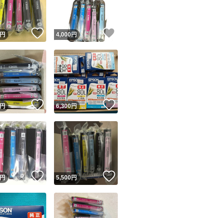
商品情報コピー機
リマ実績◯+
このユーザーは他フリマサービスでの取引実績があります
！
いいね！
いいね！
円
4,000
円
出品ページへ
&安心発送
キャンセル
ジは実績に基づく表示であり、発送を保証しているものではありません
このユーザーは高頻度で24時間以内＆設定した発送日数内に
ード＆安心発送
ます
！
いいね！
いいね！
円
6,300
円
ード発送
このユーザーは高頻度で24時間以内に発送しています
発送
このユーザーは設定した発送日数内に発送しています
！
いいね！
いいね！
円
5,500
円