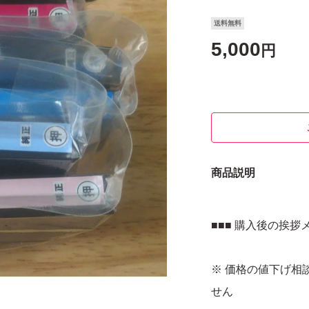
送料無料
5,000
円
商品説明
■■■ 購入後の挨拶
※ 価格の値下げ相
せん