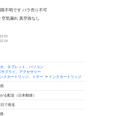
限不明です バラ売り不可
 空気漏れ 真空抜なし
以内にゆうパケットにて送付します（到着日や
せん）
22:52
22:24
不良の場合は交換対応とさせていただきますの
内にお知らせくださいませ
ホ、タブレット、パソコン
Cサプライ、アクセサリー
本数が異なって記載していまうことがあります
ンクカートリッジ、トナー
インクカートリッジ
しい出品物になります 領収書は発行してません
用
がる配送（日本郵便）
2日で発送
県