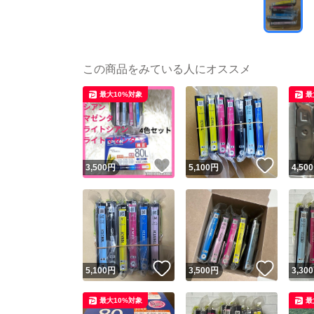
この商品をみている人にオススメ
最大10%対象
最
いいね！
いいね
3,500
円
5,100
円
4,500
いいね！
いいね
5,100
円
3,500
円
3,300
最大10%対象
最