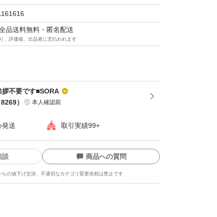
1161616
マは全品送料無料・匿名配送
り、評価後、出品者に支払われます
拶不要です■SORA
（
8269
）
本人確認前
心発送
取引実績99+
相談
商品への質問
からの値下げ交渉、不適切なカテゴリ変更依頼は禁止です