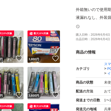
外箱無いので使用期
液漏れなし、外装袋
購入された24時間
時間指定はできま
大10%対象
最大10%対象
購入日時：
2026年6月4日 
出品日時：
2026年6月4日 
検品済ですが 初期
商品の情報
で、到着後1ヶ月以
！
いいね！
いいね！
円
3,800
円
スマ
カテゴリ
P
画像と説明文の色
イ
が 写真の画像が正
商品の状態
未使
配送の方法
おて
！
いいね！
いいね！
円
3,600
円
発送までの日数
1〜
大10%対象
最大10%対象
発送元の地域
兵庫