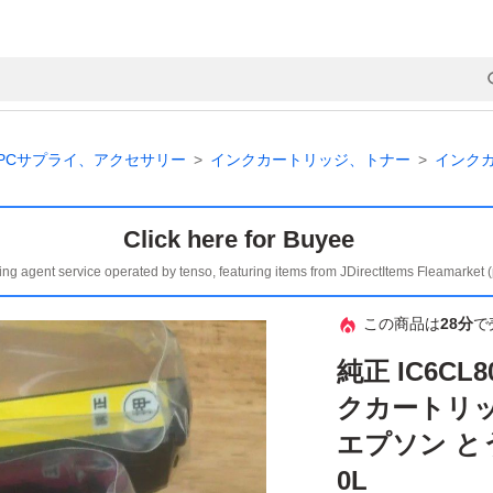
PCサプライ、アクセサリー
インクカートリッジ、トナー
インク
Click here for Buyee
ing agent service operated by tenso, featuring items from JDirectItems Fleamarket 
この商品は
28分
で
純正 IC6CL
クカートリッ
エプソン と
0L