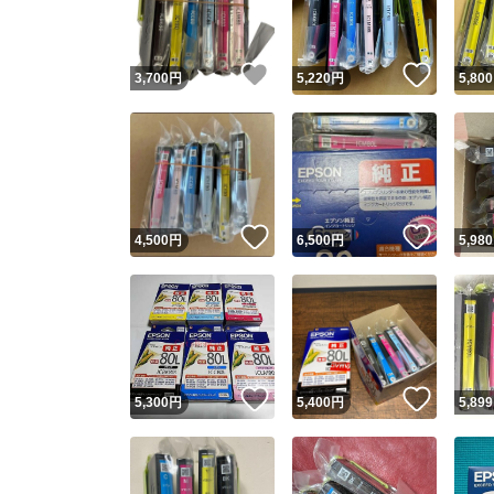
他フ
いいね！
いいね
3,700
円
5,220
円
5,800
スピード
※このバッ
スピ
いいね！
いいね
4,500
円
6,500
円
5,980
スピ
安心
いいね！
いいね
5,300
円
5,400
円
5,899