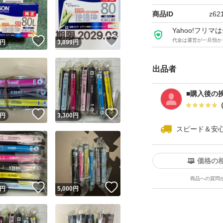
商品ID
z62
Yahoo!フリ
！
いいね！
いいね！
代金は運営が一旦預か
円
3,899
円
出品者
■購入後の挨
！
いいね！
いいね！
円
3,300
円
スピード＆安
価格の
商品への質問
！
いいね！
いいね！
円
5,000
円