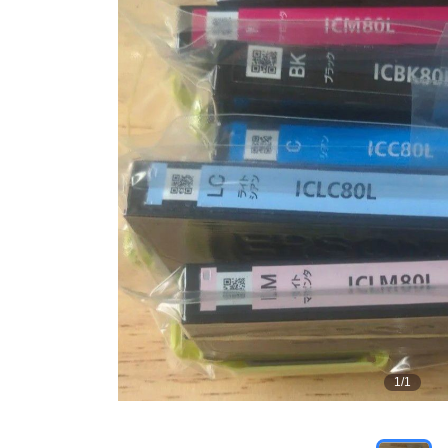
1
/
1