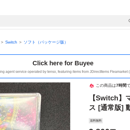
Switch
ソフト（パッケージ版）
Click here for Buyee
ing agent service operated by tenso, featuring items from JDirectItems Fleamarket 
この商品は
7時間
【Switch
ス [通常版]
送料無料