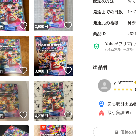
配送の方法
おて
発送までの日数
1〜
発送元の地域
神奈
！
いいね！
いいね！
円
3,980
円
商品ID
z62
Yahoo!フリ
代金は運営が一旦預か
出品者
！
いいね！
いいね！
円
3,900
円
y_8********
安心取引出品
取引実績99+
！
いいね！
いいね！
円
4,238
円
価格の