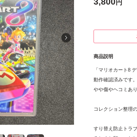
3,800
円
商品説明
「マリオカート8 
動作確認済みです
やや傷やヘコミあ
コレクション整理
すり替え防止トラ