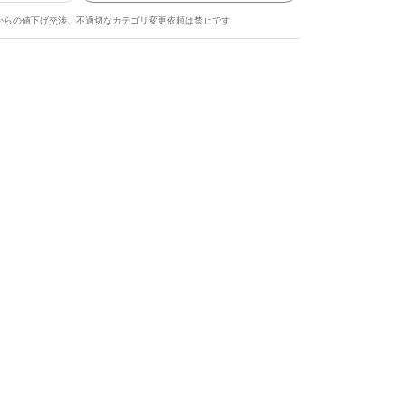
からの値下げ交渉、不適切なカテゴリ変更依頼は禁止です
ます