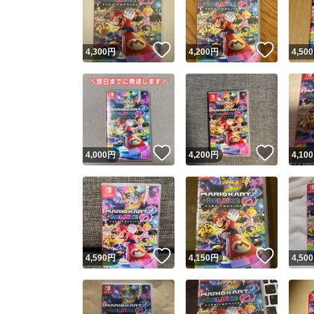
他フ
いいね！
いいね
4,300
円
4,200
円
4,500
スピード
※このバッ
スピ
いいね！
いいね
4,000
円
4,200
円
4,100
スピ
安心
いいね！
いいね
4,590
円
4,150
円
4,500