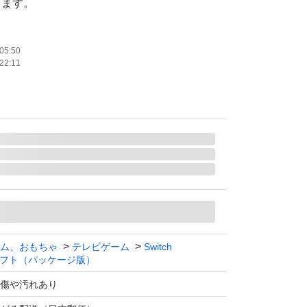
します。
かなスレ、キズ、ヘコミ等はご了承ください。
05:50
22:11
ム、おもちゃ
テレビゲーム
Switch
フト（パッケージ版）
傷や汚れあり