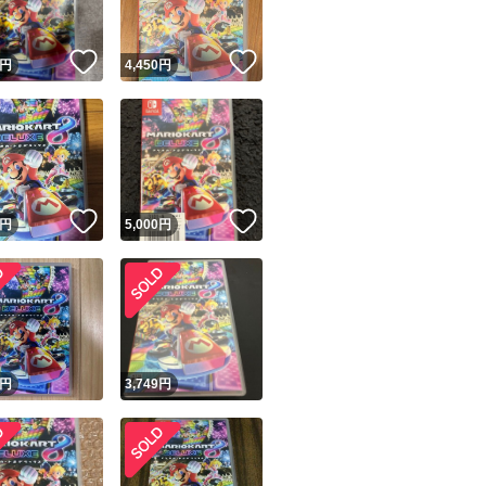
！
いいね！
いいね！
円
4,450
円
！
いいね！
いいね！
円
5,000
円
円
3,749
円