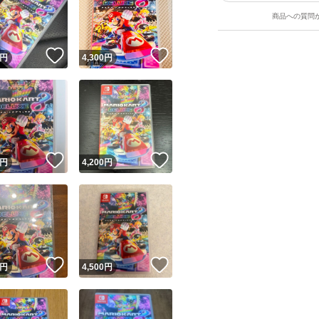
商品への質問
！
いいね！
いいね！
円
4,300
円
ユーザーの実績について
！
いいね！
いいね！
円
4,200
円
o!フリマが定めた一定の基準を満たしたユーザーにバッジを付与しています
出品者
この商品の情報をコピーします
取引出品者
Yahoo!フリマの基準をクリアした安心・安全なユーザーです
！
いいね！
いいね！
商品画像の
無断転載は禁止
されています
円
4,500
円
コピーされた情報は
必ずご自身の商品に合わせて編集
してください
コピーは
1商品につき1回
です
実績◯+
このユーザーはYahoo!フリマの取引を完了させた実績があり