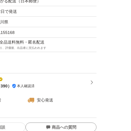
がる配送（日本郵便）
2日で発送
川県
1155168
マは全品送料無料・匿名配送
り、評価後、出品者に支払われます
（
390
）
本人確認済
者
安心発送
相談
商品への質問