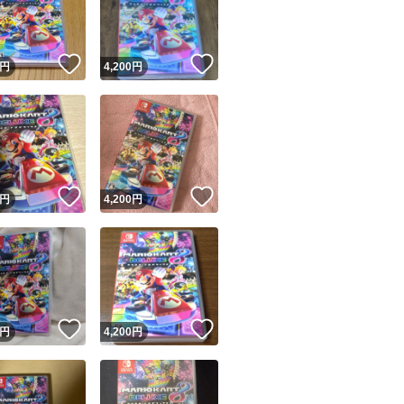
商品情報コピー機
リマ実績◯+
このユーザーは他フリマサービスでの取引実績があります
！
いいね！
いいね！
円
4,200
円
出品ページへ
&安心発送
キャンセル
ジは実績に基づく表示であり、発送を保証しているものではありません
このユーザーは高頻度で24時間以内＆設定した発送日数内に
ード＆安心発送
ます
！
いいね！
いいね！
円
4,200
円
ード発送
このユーザーは高頻度で24時間以内に発送しています
発送
このユーザーは設定した発送日数内に発送しています
！
いいね！
いいね！
円
4,200
円