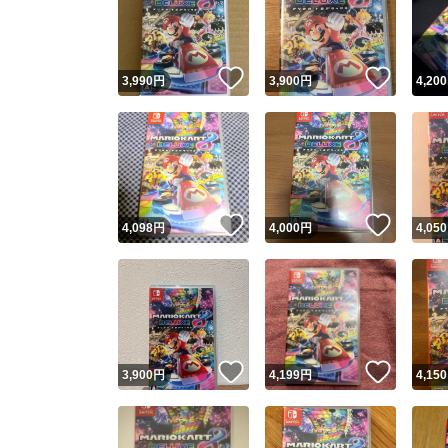
いいね！
いいね
3,990
円
3,900
円
4,200
いいね！
いいね
4,098
円
4,000
円
4,050
Yaho
安心取引
安心
いいね！
いいね
3,900
円
4,199
円
4,150
取引実績
取引