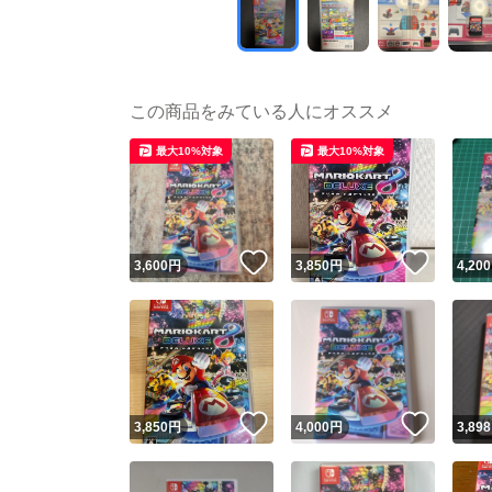
この商品をみている人にオススメ
最大10%対象
最大10%対象
いいね！
いいね
3,600
円
3,850
円
4,200
いいね！
いいね
3,850
円
4,000
円
3,898