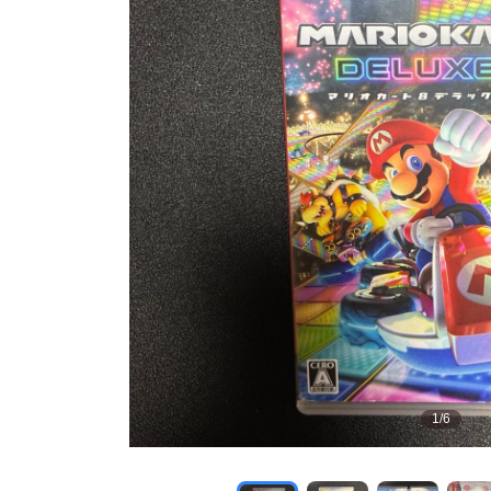
1
/
6