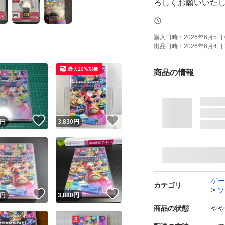
ろしくお願いいた
※中古品のため細
購入日時：
2026年6月5日 
出品日時：
2026年6月4日 
最大10%対象
商品の情報
！
いいね！
いいね！
円
3,830
円
ゲー
カテゴリ
ソ
！
いいね！
いいね！
円
3,880
円
商品の状態
やや