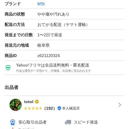
ブランド
MSI
商品の状態
やや傷や汚れあり
配送の方法
おてがる配送（ヤマト運輸）
発送までの日数
1〜2日で発送
発送元の地域
岐阜県
商品ID
z621120324
Yahoo!フリマは全品送料無料・匿名配送
代金は運営が一旦預かり、評価後、出品者に支払われます
出品者
totol
（
192
）
本人確認済
安心取引出品者
スピード発送