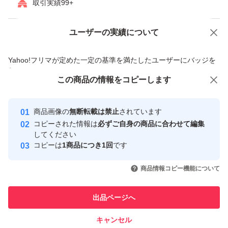
取引実績99+
ユーザーの実績について
価格の相談
商品への質問
商品への質問からの値下げ交渉、不適切なカテゴリ変更依頼は禁止です
Yahoo!フリマが定めた一定の基準を満たしたユーザーにバッジを
付与しています
この商品をみている人にオススメ
この商品の情報をコピーします
安心取引出品者
最大10%対象
Yahoo!フリマの基準をクリアした安
安心取引出品者
商品画像の
無断転載は禁止
されています
心・安全なユーザーです
コピーされた情報は
必ずご自身の商品に合わせて編集
取引実績
してください
コピーは
1商品につき1回
です
このユーザーはYahoo!フリマの取
取引実績◯+
いいね！
いいね！
6,900
円
5,500
円
5,450
円
引を完了させた実績があります
商品情報コピー機能について
最大10%対象
このユーザーは他フリマサービス
他フリマ実績◯+
出品ページへ
での取引実績があります
キャンセル
スピード&安心発送