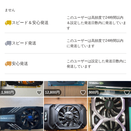
いいね！
いいね！
3,500
※このバッジは実績に基づく表示であり、発送を保証しているものではあり
円
6,400
円
5,900
円
ません
このユーザーは高頻度で24時間以内
スピード＆安心発送
＆設定した発送日数内に発送していま
す
このユーザーは高頻度で24時間以内
スピード発送
に発送しています
いいね！
いいね！
6,600
円
4,850
円
15,000
円
最大10%対象
このユーザーは設定した発送日数内に
安心発送
発送しています
いいね！
いいね！
1,980
円
12,800
円
900
円