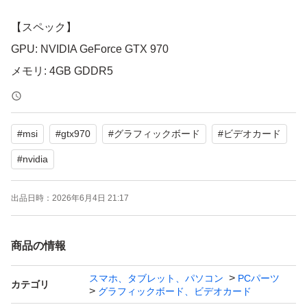
【スペック】
GPU: NVIDIA GeForce GTX 970
メモリ: 4GB GDDR5
サブベンダー: MSI
#
msi
#
gtx970
#
グラフィックボード
#
ビデオカード
中古品であるためご理解のある方に購入をお願い致しま
す。
#
nvidia
よろしくお願いいたします。
出品日時：
2026年6月4日 21:17
商品の情報
スマホ、タブレット、パソコン
PCパーツ
カテゴリ
グラフィックボード、ビデオカード