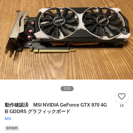
1
/
10
い
動作確認済 MSI NVIDIA GeForce GTX 970 4G
16
B GDDR5 グラフィックボード
MSI
送料無料