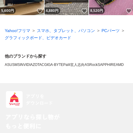
いいね！
いいね！
5,600
円
4,880
円
8,520
円
Yahoo!フリマ
スマホ、タブレット、パソコン
PCパーツ
グラフィックボード、ビデオカード
他のブランドから探す
ASUS
MSI
NVIDIA
ZOTAC
GIGA-BYTE
Palit
玄人志向
ASRock
SAPPHIRE
AMD