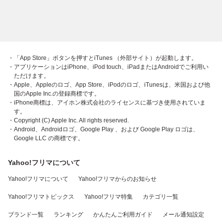
・「App Store」ボタンを押すとiTunes （外部サイト）が起動します。
・アプリケーションはiPhone、iPod touch、iPadまたはAndroidでご利用い
ただけます。
・Apple、Appleのロゴ、App Store、iPodのロゴ、iTunesは、米国および他
国のApple Inc.の登録商標です。
・iPhone商標は、アイホン株式会社のライセンスに基づき使用されていま
す。
・Copyright (C) Apple Inc. All rights reserved.
・Android、Androidロゴ、Google Play 、および Google Play ロゴは、
Google LLC の商標です。
Yahoo!フリマについて
Yahoo!フリマについて
Yahoo!フリマからのお知らせ
Yahoo!フリマトピックス
Yahoo!フリマ特集
カテゴリ一覧
ブランド一覧
ランキング
かんたんご利用ガイド
メール通知設定