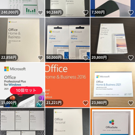
いいね！
いいね！
240,000
円
90,168
円
7,500
円
いいね！
いいね！
22,858
円
50,000
円
20,800
円
いいね！
いいね！
15,000
円
21,221
円
23,980
円