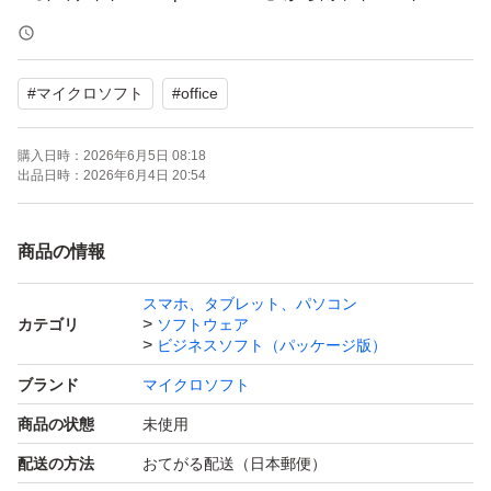
・電話認証のみに対応 ※専用サポートにより、自動認証
システムを利用してスムーズに認証可能（お客様ご自身で
#
マイクロソフト
#
office
の電話対応は不要です）
・再インストール可能
購入日時：
2026年6月5日 08:18
◆ 内容物
出品日時：
2026年6月4日 20:54
・未使用未開封 POSAカード（写真のカードを発送しま
す）
商品の情報
・初心者向けセットアップ手順書（同梱）
スマホ、タブレット、パソコン
◆ 発送・サポート
カテゴリ
ソフトウェア
お支払い確認後、24時間以内に発送いたします。
ビジネスソフト（パッケージ版）
インストール・認証完了まで丁寧にサポートいたしますの
ブランド
マイクロソフト
で、初めての方もご安心ください。
商品の状態
未使用
※すり替え防止のため、購入後の返品・返金はご遠慮くだ
配送の方法
おてがる配送（日本郵便）
さい。