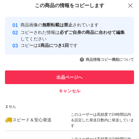
付与しています
この商品をみている人にオススメ
この商品の情報をコピーします
#Word
安心取引出品者
最大10%対象
#Excel
Yahoo!フリマの基準をクリアした安
安心取引出品者
商品画像の
無断転載は禁止
されています
心・安全なユーザーです
#Outlook
コピーされた情報は
必ずご自身の商品に合わせて編集
#PowerPoint
取引実績
してください
コピーは
1商品につき1回
です
#OneNote
このユーザーはYahoo!フリマの取
取引実績◯+
いいね！
いいね！
22,800
円
32,000
円
8,900
円
引を完了させた実績があります
商品情報コピー機能について
最大10%対象
最大10%対象
このユーザーは他フリマサービス
他フリマ実績◯+
出品ページへ
での取引実績があります
キャンセル
スピード&安心発送
いいね！
いいね！
24,800
※このバッジは実績に基づく表示であり、発送を保証しているものではあり
円
9,800
円
25,000
円
ません
このユーザーは高頻度で24時間以内
スピード＆安心発送
＆設定した発送日数内に発送していま
す
このユーザーは高頻度で24時間以内