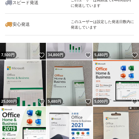
スピード発送
に発送しています
いいね！
いいね！
9,800
円
25,500
円
35,000
円
このユーザーは設定した発送日数内に
安心発送
発送しています
いいね！
いいね！
7,500
円
34,800
円
5,480
円
いいね！
いいね！
25,000
円
5,480
円
5,000
円