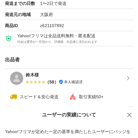
発送までの日数
1〜2日で発送
即購入OKです。よろしくお願いいたします。
発送元の地域
大阪府
#MicrosoftOffice
商品ID
z621107892
#Office2024
Yahoo!フリマは全品送料無料・匿名配送
#OfficeHomeBusiness2024
代金は運営が一旦預かり、評価後、出品者に支払われます
#POSAカード
#正規品
出品者
#永続ライセンス
鈴木様
#買い切り
（
58
）
本人確認済
#カード版
#未使用未開封
スピード＆安心発送
取引実績50+
#プロダクトキー
ユーザーの実績について
#Windows
価格の相談
商品への質問
#Mac
商品への質問からの値下げ交渉、不適切なカテゴリ変更依頼は禁止です
Yahoo!フリマが定めた一定の基準を満たしたユーザーにバッジを
#日本語版