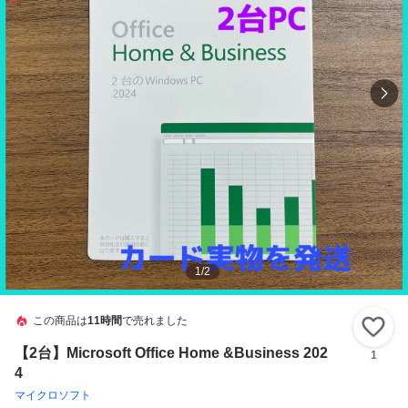
1
/
2
この商品は
11時間
で売れました
い
【2台】Microsoft Office Home &Business 202
1
4
マイクロソフト