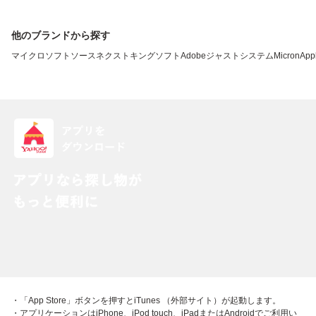
他のブランドから探す
マイクロソフト
ソースネクスト
キングソフト
Adobe
ジャストシステム
Micron
App
・「App Store」ボタンを押すとiTunes （外部サイト）が起動します。
・アプリケーションはiPhone、iPod touch、iPadまたはAndroidでご利用い