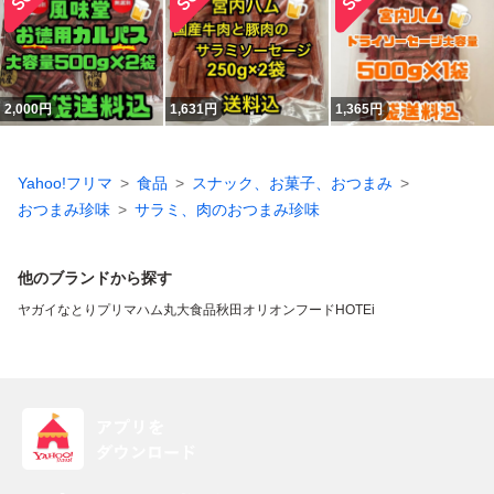
2,000
円
1,631
円
1,365
円
Yahoo!フリマ
食品
スナック、お菓子、おつまみ
おつまみ珍味
サラミ、肉のおつまみ珍味
他のブランドから探す
ヤガイ
なとり
プリマハム
丸大食品
秋田オリオンフード
HOTEi