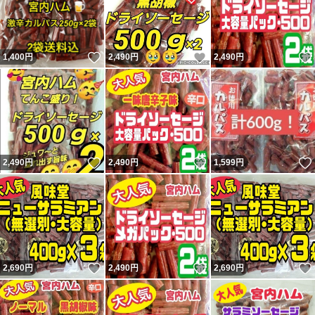
#サラミ
#カルパス
いいね！
いいね！
1,400
円
2,490
円
2,490
円
#ドライソーセージ
#ビーフジャーキー
#山形名物
#食品
#おつまみ
いいね！
いいね！
2,490
円
2,490
円
1,599
円
#保存食
#宮内ハム
#ドライソーセージ最安値
いいね！
いいね！
2,690
円
2,490
円
2,690
円