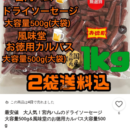
1
/
6
この商品は
4日
で売れました
い
最安値 大人気！宮内ハムのドライソーセージ
6
大容量500g&風味堂のお徳用カルパス大容量500
g