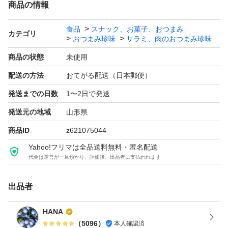
商品の情報
山形で昭和46年創業の老舗メーカー
食品
スナック、お菓子、おつまみ
南陽市に工場をもつ
カテゴリ
おつまみ珍味
サラミ、肉のおつまみ珍味
宮内ハム
商品の状態
未使用
天然羊腸を使っているので、太さや
配送の方法
おてがる配送（日本郵便）
長さにばらつきがあります。
発送までの日数
1〜2日で発送
本品は無選別品となっております。
発送元の地域
山形県
☆風味堂のお徳用カルパス
商品ID
z621075044
品名はニューサラミアン
Yahoo!フリマは全品送料無料・匿名配送
代金は運営が一旦預かり、評価後、出品者に支払われます
歯応えがある一品です。
大容量500g(大袋)×1袋
出品者
賞味期限2026.09.16
創業1948年の老舗企業
HANA
（
5096
）
本人確認済
天童市に工場をもつ