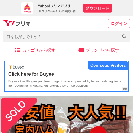
ログイン
カテゴリから探す
ブランドから探す
Overseas Visitors
Click here for Buyee
Buyee - A multilingual purchasing agent service operated by tenso, featuring items
from JDirectItems Fleamarket (provided by LY Corporation)