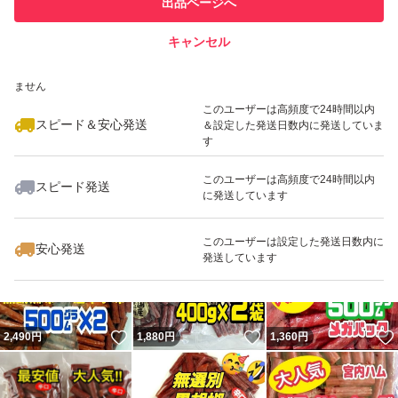
出品ページへ
での取引実績があります
て、パリッとした食感にもどり
キャンセル
スピード&安心発送
美味しくいただけます。
いいね！
いいね！
1,880
※このバッジは実績に基づく表示であり、発送を保証しているものではあり
円
1,360
円
2,499
円
直射日光および高温多湿の所を避け、常温で保存して下さ
ません
このユーザーは高頻度で24時間以内
い。
スピード＆安心発送
＆設定した発送日数内に発送していま
開封されましたら、冷蔵庫で保管して下さい。
す
このユーザーは高頻度で24時間以内
スピード発送
に発送しています
梱包後重量が1キロを超える為にネコポスでは発送が出来
いいね！
いいね！
2,490
円
2,490
円
1,449
円
ない為に地元山形より
このユーザーは設定した発送日数内に
安心発送
郵便局のゆうパケットポスト(ポスト投函)で発送させて頂
発送しています
きます。
いいね！
いいね！
2,490
円
1,880
円
1,360
円
最安値価格でアップさせて頂いておりますので
値下げ交渉はご遠慮願ますm(_ _)m