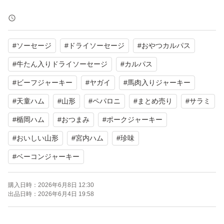
山形の味
宮内ハムと風味堂の大容量大袋
#
ソーセージ
#
ドライソーセージ
#
おやつカルパス
食べ比べにいかがでしょうか…
#
牛たん入りドライソーセージ
#
カルパス
おいしい山形
#
ビーフジャーキー
#
ヤガイ
#
馬肉入りジャーキー
頭付きドライソーセージ
#
天童ハム
#
山形
#
ペパロニ
#
まとめ売り
#
サラミ
カルパス
#
楯岡ハム
#
おつまみ
#
ポークジャーキー
サラミ
#
おいしい山形
#
宮内ハム
#
珍味
消費量日本一の山形県
#
ベーコンジャーキー
☆宮内ハムのドライソーセージ
購入日時：
2026年6月8日 12:30
ジュワーとジューシーな一品です。
出品日時：
2026年6月4日 19:58
大容量500g(大袋)×1袋
賞味期限2026.09.24