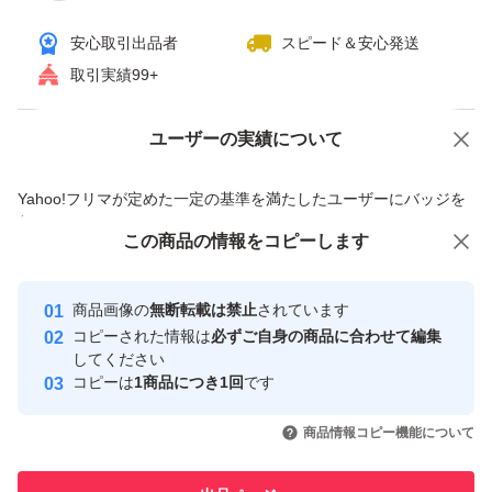
風味堂
安心取引出品者
スピード＆安心発送
国産原料肉にこだわって作った
取引実績99+
カルパスです。
ユーザーの実績について
本品は無選別品となっています。
価格の相談
商品への質問
商品への質問からの値下げ交渉、不適切なカテゴリ変更依頼は禁止です
Yahoo!フリマが定めた一定の基準を満たしたユーザーにバッジを
合計2袋で大大大容量の1キロ
付与しています
この商品をみている人にオススメ
この商品の情報をコピーします
食べごたえあります(*^▽^*)
安心取引出品者
最大10%対象
Yahoo!フリマの基準をクリアした安
安心取引出品者
商品画像の
無断転載は禁止
されています
心・安全なユーザーです
◎即購入可能です。
コピーされた情報は
必ずご自身の商品に合わせて編集
取引実績
してください
コピーは
1商品につき1回
です
宜しくお願いします。
このユーザーはYahoo!フリマの取
取引実績◯+
いいね！
いいね！
2,497
円
2,190
円
2,490
円
引を完了させた実績があります
商品情報コピー機能について
輸送中にドライソーセージの油が溶け出す場合がございま
このユーザーは他フリマサービス
他フリマ実績◯+
す。届きましたら、冷蔵庫に入れてくださればおちつい