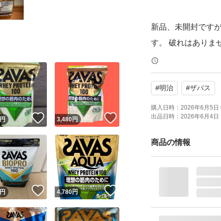
新品、未開封です
す。 破れはありま
あくまで素人出品
#
明治
#
ザバス
ん。簡易的な梱包
開封時にカッター
購入日時：
2026年6月5日 
出品日時：
2026年6月4日 
！
いいね！
いいね！
円
3,480
円
十分にお気をつけ
ご理解の上ご購入
商品の情報
自宅保管のため、
入をご遠慮くださ
！
いいね！
いいね！
円
4,780
円
購入後の返品、ク