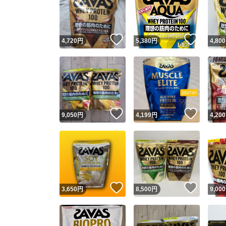
いいね！
いいね
4,720
円
5,380
円
4,800
いいね！
いいね
9,050
円
4,199
円
4,200
Yaho
安心取引
安心
いいね！
いいね
3,650
円
8,500
円
9,000
取引実績
取引