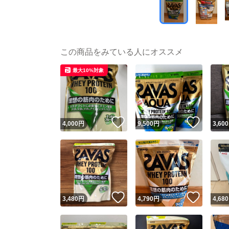
この商品をみている人にオススメ
最大10%対象
いいね！
いいね
4,000
円
9,500
円
3,600
いいね！
いいね
3,480
円
4,790
円
4,680