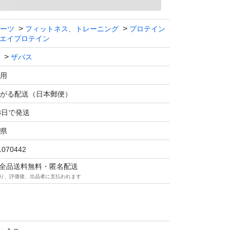
イプロテイン100 グレープフルーツ風味 800g
ーツ
フィットネス、トレーニング
プロテイン
エイプロテイン
バス
ザバス
タイプ：粉末
用
.4 %
がる配送（日本郵便）
ーツ味
3日で発送
県
ト
1070442
マは全品送料無料・匿名配送
り、評価後、出品者に支払われます