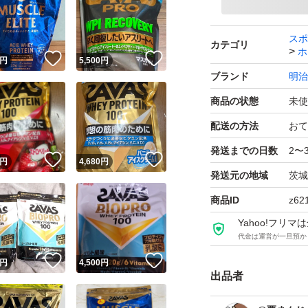
ザバス アクア ホエ
× 1袋
スポ
カテゴリ
ホ
！
いいね！
いいね！
ブランド：明治 ザ
円
5,500
円
ブランド
明治
プロテイン剤形、
商品の状態
未使
たんぱく質含有率：71
製法：WPI製法
配送の方法
おて
味：グレープフル
発送までの日数
2〜
！
いいね！
いいね！
円
4,680
円
容量（g）：800.0 g
発送元の地域
茨城
販売単位：1.0 セッ
商品ID
z62
Yahoo!フリ
代金は運営が一旦預か
！
いいね！
いいね！
円
4,500
円
出品者