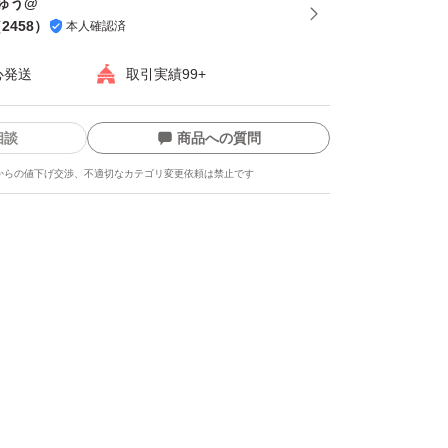
ゅう@
（
2458
）
本人確認済
心発送
取引実績99+
相談
商品への質問
からの値下げ交渉、不適切なカテゴリ変更依頼は禁止です
ます