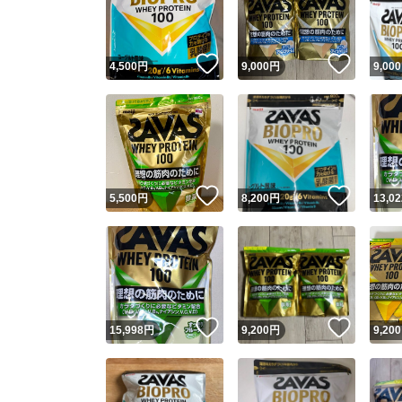
他フ
いいね！
いいね
4,500
円
9,000
円
9,000
スピード
※このバッ
スピ
いいね！
いいね
5,500
円
8,200
円
13,02
スピ
安心
いいね！
いいね
15,998
円
9,200
円
9,200