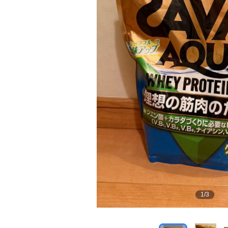
1
/
3