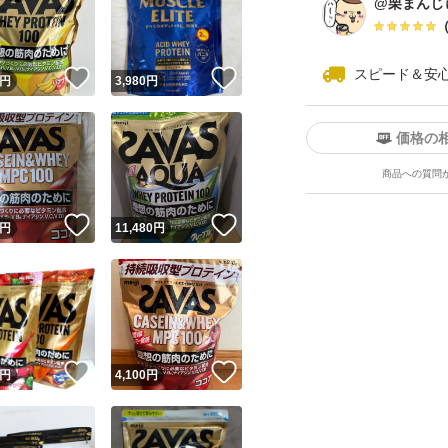
@栗まんじ
スピード＆安
！
いいね！
いいね！
円
3,980
円
価格の
商品への質問
ユーザーの実績について
！
いいね！
いいね！
円
11,480
円
o!フリマが定めた一定の基準を満たしたユーザーにバッジを付与しています
出品者
この商品の情報をコピーします
取引出品者
Yahoo!フリマの基準をクリアした安心・安全なユーザーです
！
いいね！
いいね！
商品画像の
無断転載は禁止
されています
円
4,100
円
コピーされた情報は
必ずご自身の商品に合わせて編集
してください
コピーは
1商品につき1回
です
実績◯+
このユーザーはYahoo!フリマの取引を完了させた実績があり