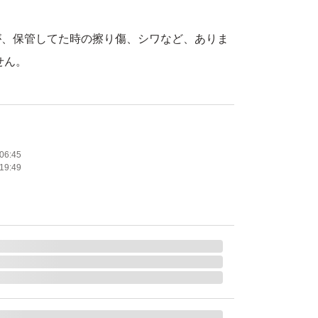
が、保管してた時の擦り傷、シワなど、ありま
せん。
なので、梱包が雑な場合もあるかもしれませ
での発送の場合もありますので、
やハサミ等を使用されるる場合は、
06:45
19:49
下さい。
をお願いします。
神経質な方または完璧な品質を求める方は購
い。
レーム等の対応しかねます。