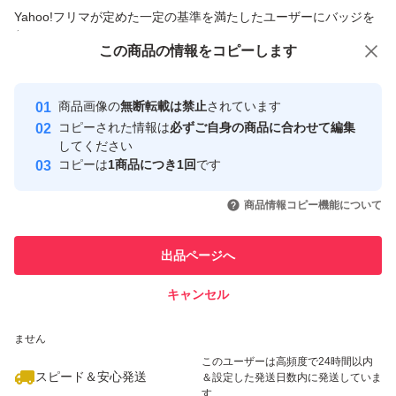
商品への質問からの値下げ交渉、不適切なカテゴリ変更依頼は禁止です
Yahoo!フリマが定めた一定の基準を満たしたユーザーにバッジを
付与しています
この商品をみている人にオススメ
この商品の情報をコピーします
安心取引出品者
最大10%対象
最大10%対象
Yahoo!フリマの基準をクリアした安
安心取引出品者
商品画像の
無断転載は禁止
されています
心・安全なユーザーです
コピーされた情報は
必ずご自身の商品に合わせて編集
取引実績
してください
コピーは
1商品につき1回
です
このユーザーはYahoo!フリマの取
取引実績◯+
いいね！
いいね！
1,850
円
1,930
円
1,850
円
引を完了させた実績があります
商品情報コピー機能について
このユーザーは他フリマサービス
他フリマ実績◯+
出品ページへ
での取引実績があります
キャンセル
スピード&安心発送
いいね！
いいね！
1,230
※このバッジは実績に基づく表示であり、発送を保証しているものではあり
円
1,050
円
1,099
円
ません
最大10%対象
このユーザーは高頻度で24時間以内
スピード＆安心発送
＆設定した発送日数内に発送していま
す