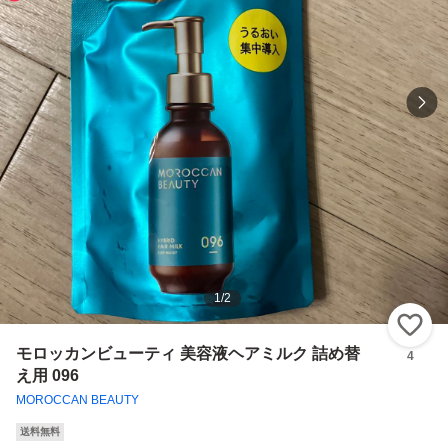
1
/
2
い
モロッカンビューティ 美容液ヘアミルク 詰め替
4
え用 096
MOROCCAN BEAUTY
送料無料