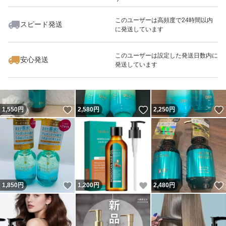
このユーザーは高頻度で24時間以内
スピード発送
に発送しています
いいね！
いいね！
1,050
円
900
円
870
円
最大10%対象
最大10%対象
このユーザーは設定した発送日数内に
安心発送
発送しています
いいね！
いいね！
1,550
円
2,580
円
2,250
円
いいね！
いいね！
1,850
円
1,200
円
2,480
円