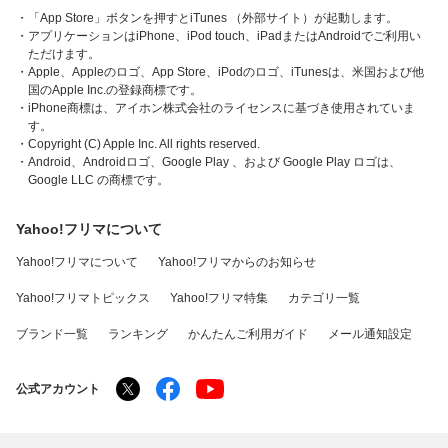
・「App Store」ボタンを押すとiTunes （外部サイト）が起動します。
・アプリケーションはiPhone、iPod touch、iPadまたはAndroidでご利用い
ただけます。
・Apple、Appleのロゴ、App Store、iPodのロゴ、iTunesは、米国および他
国のApple Inc.の登録商標です。
・iPhone商標は、アイホン株式会社のライセンスに基づき使用されていま
す。
・Copyright (C) Apple Inc. All rights reserved.
・Android、Androidロゴ、Google Play 、および Google Play ロゴは、
Google LLC の商標です。
Yahoo!フリマについて
Yahoo!フリマについて
Yahoo!フリマからのお知らせ
Yahoo!フリマトピックス
Yahoo!フリマ特集
カテゴリ一覧
ブランド一覧
ランキング
かんたんご利用ガイド
メール通知設定
公式アカウント