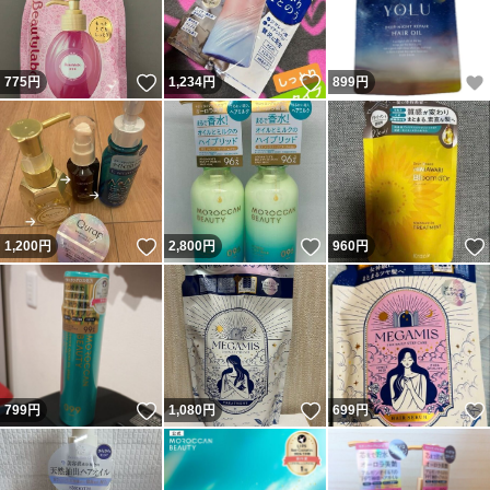
いいね！
いいね！
775
円
1,234
円
899
円
いいね！
いいね！
1,200
円
2,800
円
960
円
いいね！
いいね！
799
円
1,080
円
699
円