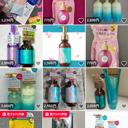
いいね！
いいね！
1,234
円
775
円
2,699
円
いいね！
いいね！
2,900
円
1,500
円
770
円
いいね！
いいね！
2,800
円
2,550
円
3,000
円
最大10%対象
最大10%対象