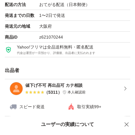
配送の方法
おてがる配送（日本郵便）
発送までの日数
1〜2日で発送
発送元の地域
大阪府
商品ID
z621070244
Yahoo!フリマは全品送料無料・匿名配送
代金は運営が一旦預かり、評価後、出品者に支払われます
出品者
値下げ不可 再出品可 カテ相談
（
5311
）
本人確認前
スピード発送
取引実績99+
ユーザーの実績について
価格の相談
商品への質問