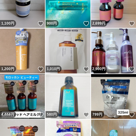
いいね！
いいね！
1,100
円
900
円
2,699
円
いいね！
いいね！
1,200
円
1,010
円
2,900
円
いいね！
いいね！
4,444
円
580
円
799
円