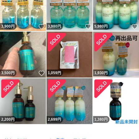
いいね！
いいね！
3,900
円
3,980
円
5,980
円
いいね！
3,500
円
1,059
円
1,930
円
2,200
円
2,699
円
1,380
円