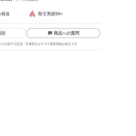
心発送
取引実績99+
相談
商品への質問
からの値下げ交渉、不適切なカテゴリ変更依頼は禁止です
ます