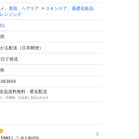
メ、美容、ヘアケア
スキンケア、基礎化粧品
レンジング
CL
用
がる配送（日本郵便）
2日で発送
県
1063604
マは全品送料無料・匿名配送
り、評価後、出品者に支払われます
（
1001
）
本人確認前