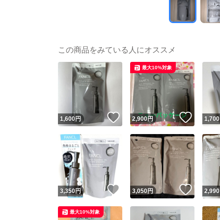
この商品をみている人にオススメ
最大10%対象
いいね！
いいね
1,600
円
2,900
円
1,700
いいね！
いいね
3,350
円
3,050
円
2,990
最大10%対象