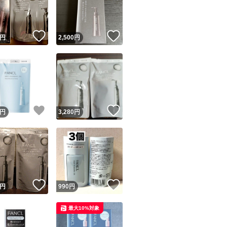
商品情報コピー機
リマ実績◯+
このユーザーは他フリマサービスでの取引実績があります
！
いいね！
いいね！
円
2,500
円
出品ページへ
&安心発送
キャンセル
ジは実績に基づく表示であり、発送を保証しているものではありません
このユーザーは高頻度で24時間以内＆設定した発送日数内に
ード＆安心発送
ます
！
いいね！
いいね！
円
3,280
円
ード発送
このユーザーは高頻度で24時間以内に発送しています
発送
このユーザーは設定した発送日数内に発送しています
！
いいね！
いいね！
円
990
円
最大10%対象