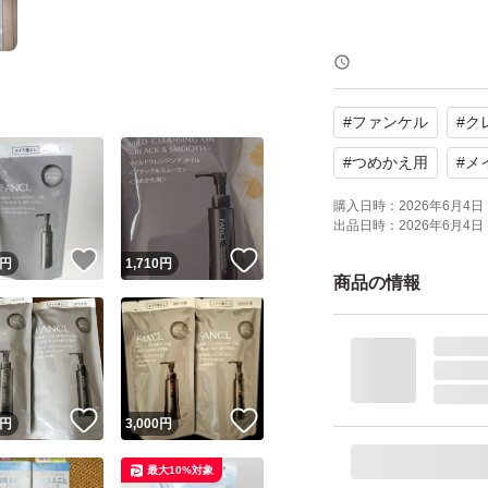
よろしくお願いい
#
ファンケル
#
ク
#
つめかえ用
#
メ
購入日時：
2026年6月4日 
出品日時：
2026年6月4日 
！
いいね！
いいね！
円
1,710
円
商品の情報
！
いいね！
いいね！
円
3,000
円
最大10%対象