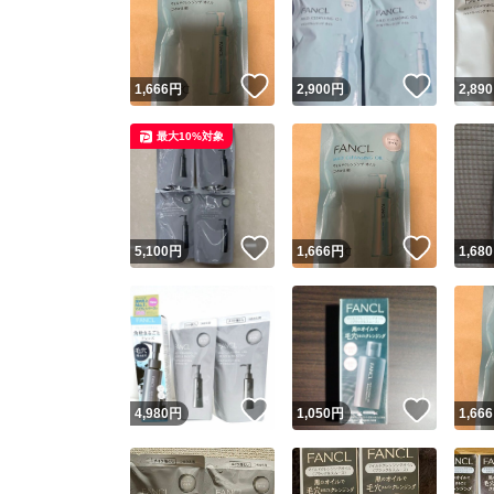
いいね！
いいね
1,666
円
2,900
円
2,890
最大10%対象
いいね！
いいね
5,100
円
1,666
円
1,680
Yaho
安心取引
安心
いいね！
いいね
4,980
円
1,050
円
1,666
取引実績
取引