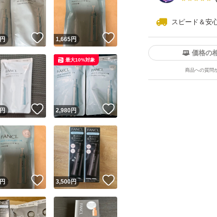
スピード＆安
！
いいね！
いいね！
円
1,665
円
価格の
最大10%対象
商品への質問
ユーザーの実績について
！
いいね！
いいね！
円
2,980
円
o!フリマが定めた一定の基準を満たしたユーザーにバッジを付与しています
出品者
この商品の情報をコピーします
取引出品者
Yahoo!フリマの基準をクリアした安心・安全なユーザーです
！
いいね！
いいね！
商品画像の
無断転載は禁止
されています
円
3,500
円
コピーされた情報は
必ずご自身の商品に合わせて編集
してください
コピーは
1商品につき1回
です
実績◯+
このユーザーはYahoo!フリマの取引を完了させた実績があり