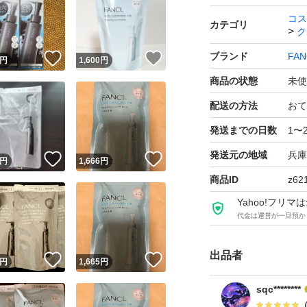
コス
カテゴリ
ク
ブランド
FAN
！
いいね！
いいね！
円
1,600
円
商品の状態
未使
配送の方法
おて
発送までの日数
1〜
発送元の地域
兵庫
！
いいね！
いいね！
円
1,666
円
商品ID
z62
Yahoo!フリ
代金は運営が一旦預か
出品者
！
いいね！
いいね！
円
1,665
円
sqc********