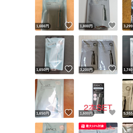
いいね！
いいね
1,666
円
1,800
円
3,299
いいね！
いいね
1,650
円
3,200
円
1,740
いいね！
いいね
1,650
円
1,600
円
5,555
最大10%対象