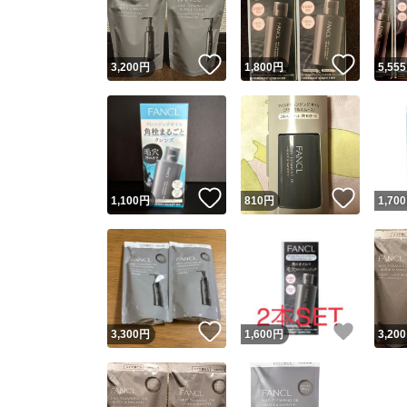
他フ
いいね！
いいね
3,200
円
1,800
円
5,555
スピード
※このバッ
スピ
いいね！
いいね
1,100
円
810
円
1,700
スピ
安心
いいね！
いいね
3,300
円
1,600
円
3,200