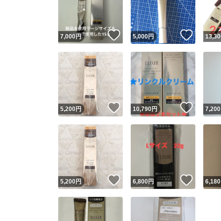
他フ
いいね！
いいね
7,000
円
5,000
円
13,30
スピード
※このバッ
スピ
いいね！
いいね
5,200
円
10,790
円
7,200
スピ
安心
いいね！
いいね
5,200
円
6,800
円
6,180