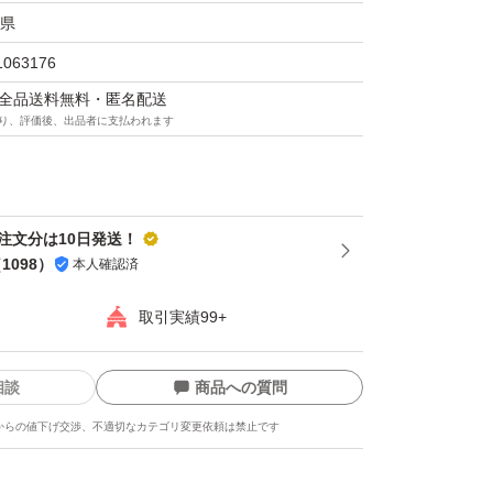
すのでご理解のある方のみ購入いただきたいよ
県
す！
1063176
願い致
マは全品送料無料・匿名配送
り、評価後、出品者に支払われます
降注文分は10日発送！
（
1098
）
本人確認済
取引実績99+
相談
商品への質問
からの値下げ交渉、不適切なカテゴリ変更依頼は禁止です