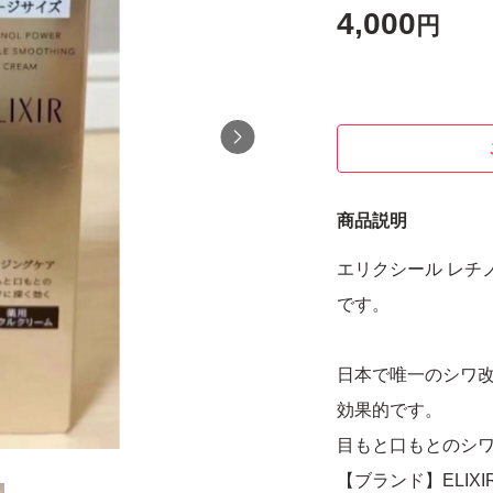
4,000
円
商品説明
エリクシール レチノ
です。
日本で唯一のシワ
効果的です。
目もと口もとのシ
【ブランド】ELIX