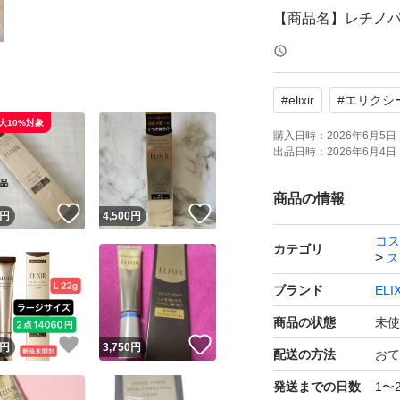
【商品名】レチノパ
【容量】22g
【商品の状態】新
#
elixir
#
エリクシ
大10%対象
◆購入時期：2026年
購入日時：
2026年6月5日 
出品日時：
2026年6月4日 
◆使用方法
商品の情報
！
いいね！
いいね！
円
4,500
円
朝と夜のお手入れの
コス
り、目や口のまわ
カテゴリ
ス
せます。
ブランド
EL
※朝お使いになる
商品の状態
未使
用後に紫外線カッ
！
いいね！
いいね！
円
3,750
円
配送の方法
おて
外側のフィルムも
発送までの日数
1〜
ると思います