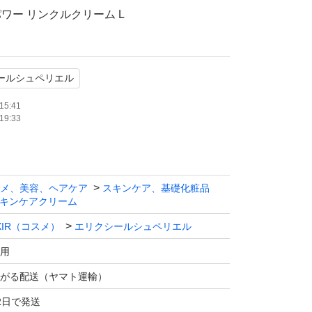
ワー リンクルクリーム L
品未開封
ールシュペリエル
 4月
15:41
19:33
最後に、小さなパール粒1コ分を指先にと
メ、美容、ヘアケア
スキンケア、基礎化粧品
りなど、しわが気になる部分にやさしくなじま
キンケアクリーム
IXIR（コスメ）
エリクシールシュペリエル
場合は、レチノールの効果を守るために、ご使
用
ト効果のある化粧品をお使いください。
がる配送（ヤマト運輸）
まだ剥がしてませんので、安心してお使い頂け
2日で発送