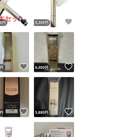
商品情報コピー機
リマ実績◯+
このユーザーは他フリマサービスでの取引実績があります
！
いいね！
いいね！
0
円
5,300
円
出品ページへ
&安心発送
キャンセル
ジは実績に基づく表示であり、発送を保証しているものではありません
このユーザーは高頻度で24時間以内＆設定した発送日数内に
ード＆安心発送
ます
！
いいね！
いいね！
円
6,400
円
ード発送
このユーザーは高頻度で24時間以内に発送しています
発送
このユーザーは設定した発送日数内に発送しています
！
いいね！
いいね！
円
5,880
円