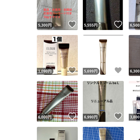
いいね！
いいね
5,300
円
5,555
円
6,500
いいね！
いいね
1,090
円
5,699
円
6,300
Yaho
安心取引
安心
いいね！
いいね
6,000
円
6,990
円
3,800
取引実績
取引