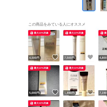
この商品をみている人にオススメ
最大10%対象
最大10%対象
最
いいね！
いいね
4,500
円
7,500
円
4,800
最大10%対象
最大10%対象
いいね！
いいね
5,000
円
1,890
円
7,190
最大10%対象