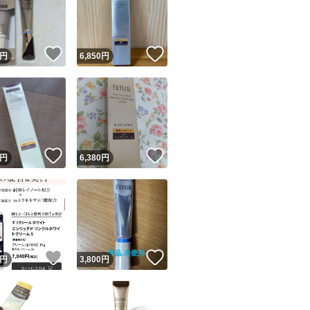
！
いいね！
いいね！
円
6,850
円
ユーザーの実績について
！
いいね！
いいね！
円
6,380
円
o!フリマが定めた一定の基準を満たしたユーザーにバッジを付与しています
出品者
この商品の情報をコピーします
取引出品者
Yahoo!フリマの基準をクリアした安心・安全なユーザーです
！
いいね！
いいね！
商品画像の
無断転載は禁止
されています
円
3,800
円
コピーされた情報は
必ずご自身の商品に合わせて編集
してください
コピーは
1商品につき1回
です
実績◯+
このユーザーはYahoo!フリマの取引を完了させた実績があり