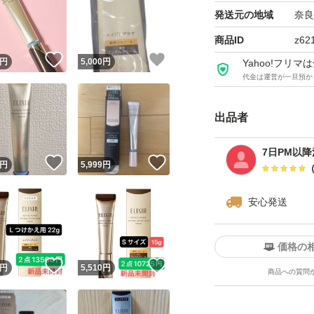
海外製品となりま
発送元の地域
奈良
うお願いいたしま
商品ID
z62
！
いいね！
いいね！
購入検討宜しくお
円
5,000
円
Yahoo!フリ
代金は運営が一旦預か
出品者
7日PM以
！
いいね！
いいね！
円
5,999
円
安心発送
価格の
！
いいね！
いいね！
円
5,510
円
商品への質問