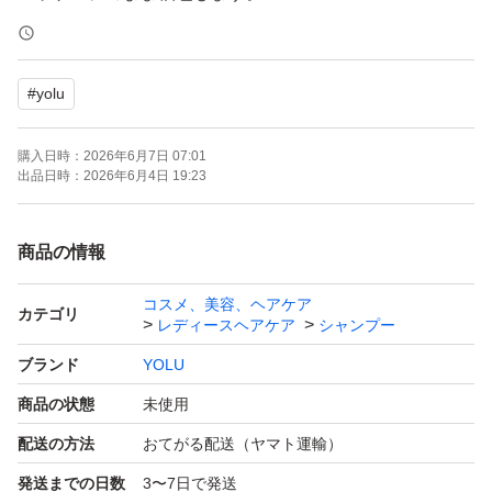
ゆうパケットポストでお送りします。
#
yolu
発送は週1回、土曜日または日曜日に行います。
購入日時：
2026年6月7日 07:01
ご覧頂きましてありがとうございました。
出品日時：
2026年6月4日 19:23
商品の情報
コスメ、美容、ヘアケア
カテゴリ
レディースヘアケア
シャンプー
ブランド
YOLU
商品の状態
未使用
配送の方法
おてがる配送（ヤマト運輸）
発送までの日数
3〜7日で発送