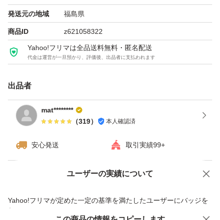
発送元の地域
福島県
商品ID
z621058322
Yahoo!フリマは全品送料無料・匿名配送
代金は運営が一旦預かり、評価後、出品者に支払われます
出品者
mat********
（
319
）
本人確認済
安心発送
取引実績99+
ユーザーの実績について
価格の相談
商品への質問
商品への質問からの値下げ交渉、不適切なカテゴリ変更依頼は禁止です
Yahoo!フリマが定めた一定の基準を満たしたユーザーにバッジを
付与しています
この商品をみている人にオススメ
この商品の情報をコピーします