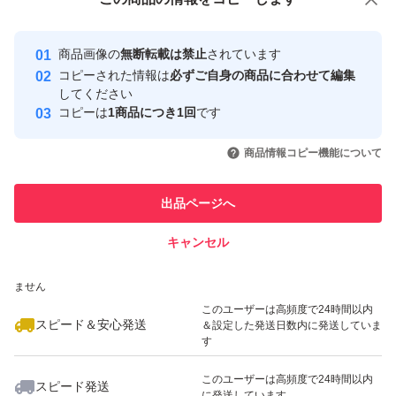
安心取引出品者
最大10%対象
最大10%対象
Yahoo!フリマの基準をクリアした安
安心取引出品者
商品画像の
無断転載は禁止
されています
心・安全なユーザーです
コピーされた情報は
必ずご自身の商品に合わせて編集
取引実績
してください
コピーは
1商品につき1回
です
このユーザーはYahoo!フリマの取
取引実績◯+
いいね！
いいね！
2,999
円
2,000
円
1,950
円
引を完了させた実績があります
商品情報コピー機能について
最大10%対象
このユーザーは他フリマサービス
他フリマ実績◯+
出品ページへ
での取引実績があります
キャンセル
スピード&安心発送
いいね！
いいね！
2,000
※このバッジは実績に基づく表示であり、発送を保証しているものではあり
円
2,200
円
2,200
円
ません
最大10%対象
最大10%対象
このユーザーは高頻度で24時間以内
スピード＆安心発送
＆設定した発送日数内に発送していま
す
このユーザーは高頻度で24時間以内
スピード発送
に発送しています