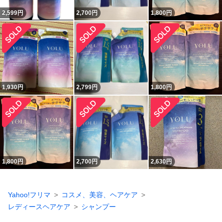
2,599
円
2,700
円
1,800
円
1,930
円
2,799
円
1,800
円
1,800
円
2,700
円
2,630
円
Yahoo!フリマ
コスメ、美容、ヘアケア
レディースヘアケア
シャンプー