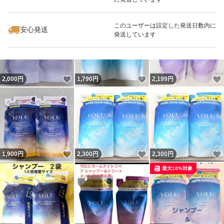
いいね！
いいね！
2,000
円
1,950
円
1,790
円
最大10%対象
最大10%対象
このユーザーは設定した発送日数内に
安心発送
発送しています
いいね！
いいね！
2,000
円
1,790
円
2,199
円
いいね！
いいね！
1,900
円
2,300
円
2,300
円
最大10%対象