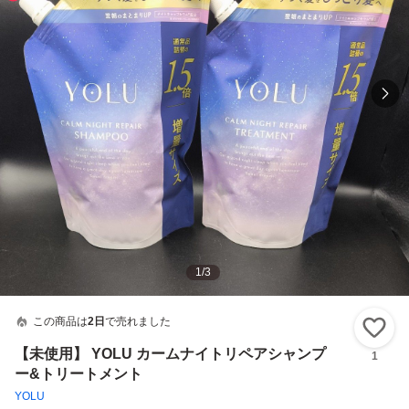
1
/
3
この商品は
2日
で売れました
い
【未使用】 YOLU カームナイトリペアシャンプ
1
ー&トリートメント
YOLU