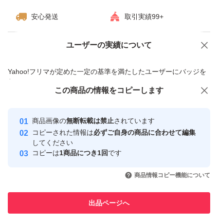
安心発送
取引実績99+
ユーザーの実績について
価格の相談
商品への質問
商品への質問からの値下げ交渉、不適切なカテゴリ変更依頼は禁止です
Yahoo!フリマが定めた一定の基準を満たしたユーザーにバッジを
付与しています
この商品をみている人にオススメ
この商品の情報をコピーします
安心取引出品者
Yahoo!フリマの基準をクリアした安
安心取引出品者
商品画像の
無断転載は禁止
されています
心・安全なユーザーです
コピーされた情報は
必ずご自身の商品に合わせて編集
取引実績
してください
コピーは
1商品につき1回
です
このユーザーはYahoo!フリマの取
取引実績◯+
いいね！
いいね！
799
円
750
円
870
円
引を完了させた実績があります
商品情報コピー機能について
このユーザーは他フリマサービス
他フリマ実績◯+
出品ページへ
での取引実績があります