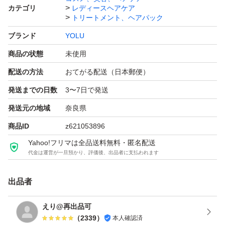
カテゴリ
レディースヘアケア
トリートメント、ヘアパック
ブランド
YOLU
商品の状態
未使用
配送の方法
おてがる配送（日本郵便）
発送までの日数
3〜7日で発送
発送元の地域
奈良県
商品ID
z621053896
Yahoo!フリマは全品送料無料・匿名配送
代金は運営が一旦預かり、評価後、出品者に支払われます
出品者
えり@再出品可
（
2339
）
本人確認済