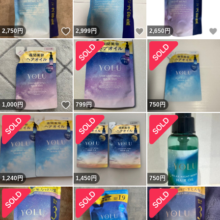
いいね！
いいね！
2,750
円
2,999
円
2,650
円
いいね！
1,000
円
799
円
750
円
1,240
円
1,450
円
750
円