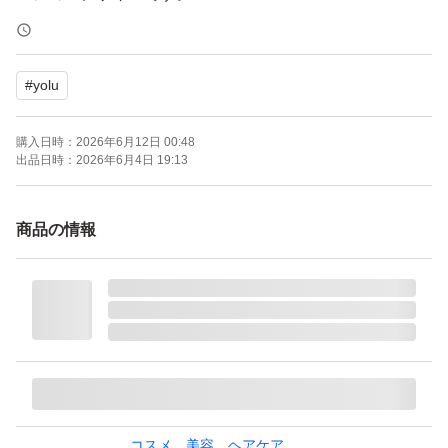
【表記・型番】
#
yolu
YOLU CALM NIGHT REPAIR HAIR OIL
購入日時：
2026年6月12日 00:48
OPP袋等には入れず、そのまま専用の封筒に入れて発送
出品日時：
2026年6月4日 19:13
致します。
よろしくお願いいたします。
商品の情報
コスメ、美容、ヘアケア