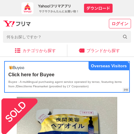
ログイン
カテゴリから探す
ブランドから探す
Overseas Visitors
Click here for Buyee
Buyee - A multilingual purchasing agent service operated by tenso, featuring items
from JDirectItems Fleamarket (provided by LY Corporation)