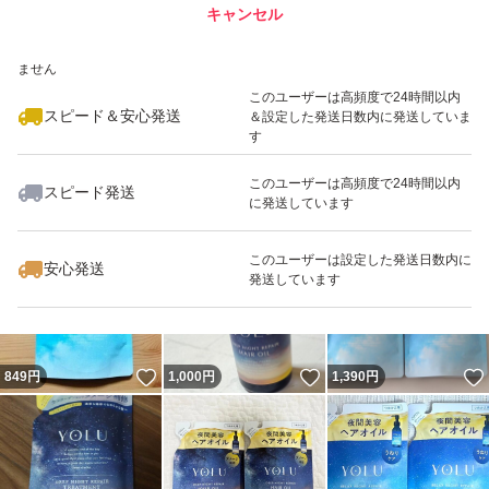
キャンセル
スピード&安心発送
いいね！
いいね！
899
※このバッジは実績に基づく表示であり、発送を保証しているものではあり
円
900
円
1,400
円
ません
このユーザーは高頻度で24時間以内
スピード＆安心発送
＆設定した発送日数内に発送していま
す
このユーザーは高頻度で24時間以内
スピード発送
に発送しています
いいね！
いいね！
2,050
円
1,450
円
1,350
円
このユーザーは設定した発送日数内に
安心発送
発送しています
いいね！
いいね！
849
円
1,000
円
1,390
円