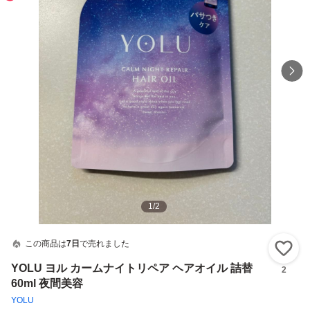
1
/
2
この商品は
7日
で売れました
い
YOLU ヨル カームナイトリペア ヘアオイル 詰替
2
60ml 夜間美容
YOLU