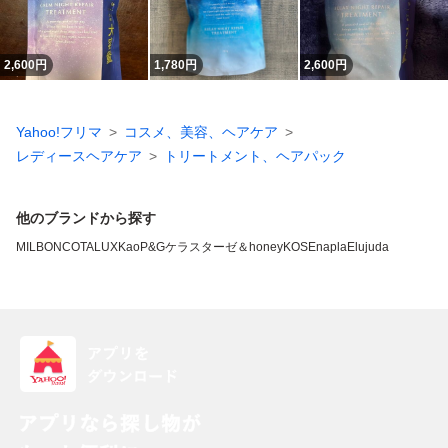
2,600
円
1,780
円
2,600
円
Yahoo!フリマ
コスメ、美容、ヘアケア
レディースヘアケア
トリートメント、ヘアパック
他のブランドから探す
MILBON
COTA
LUX
Kao
P&G
ケラスターゼ
＆honey
KOSE
napla
Elujuda