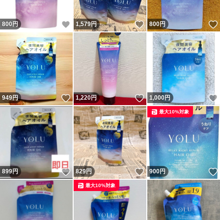
いいね！
いいね！
800
円
1,579
円
800
円
いいね！
いいね！
949
円
1,220
円
1,000
円
最大10%対象
いいね！
いいね！
899
円
829
円
900
円
最大10%対象