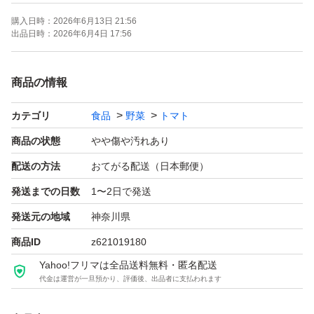
【注意】
購入日時：
2026年6月13日 21:56
日時指定は出来ません。
出品日時：
2026年6月4日 17:56
発送前に割れや傷みを確認しますが常温発送ですので配送
中に多少の傷みが出てしまう事があるかもしれませんので
商品の情報
カテゴリ
食品
野菜
トマト
商品の状態
やや傷や汚れあり
配送の方法
おてがる配送（日本郵便）
発送までの日数
1〜2日で発送
発送元の地域
神奈川県
商品ID
z621019180
Yahoo!フリマは全品送料無料・匿名配送
代金は運営が一旦預かり、評価後、出品者に支払われます