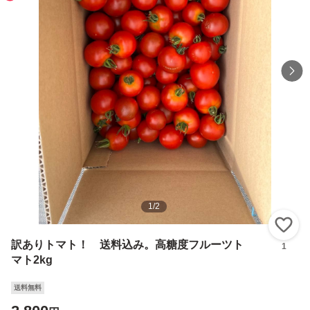
1
/
2
い
訳ありトマト！ 送料込み。高糖度フルーツト
1
マト2kg
送料無料