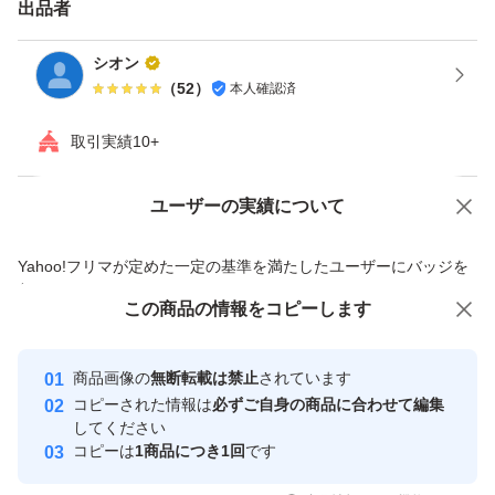
出品者
シオン
（
52
）
本人確認済
取引実績10+
ユーザーの実績について
価格の相談
商品への質問
商品への質問からの値下げ交渉、不適切なカテゴリ変更依頼は禁止です
Yahoo!フリマが定めた一定の基準を満たしたユーザーにバッジを
付与しています
この商品をみている人にオススメ
この商品の情報をコピーします
安心取引出品者
最大10%対象
最大10%対象
最大10%対象
Yahoo!フリマの基準をクリアした安
安心取引出品者
商品画像の
無断転載は禁止
されています
心・安全なユーザーです
コピーされた情報は
必ずご自身の商品に合わせて編集
取引実績
してください
コピーは
1商品につき1回
です
このユーザーはYahoo!フリマの取
取引実績◯+
いいね！
いいね！
2,500
円
3,150
円
2,480
円
引を完了させた実績があります