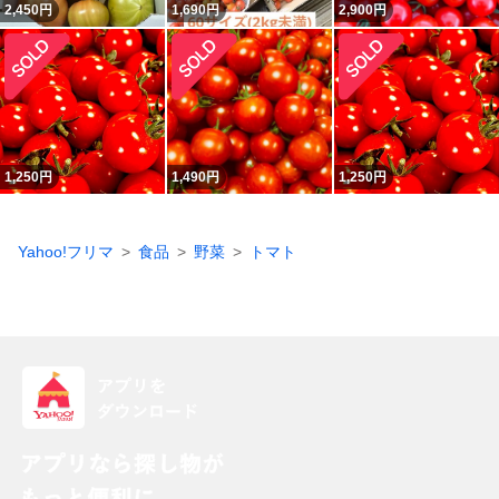
2,450
円
1,690
円
2,900
円
1,250
円
1,490
円
1,250
円
Yahoo!フリマ
食品
野菜
トマト