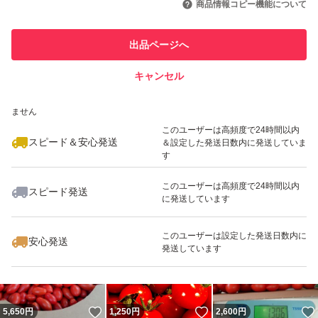
商品情報コピー機能について
最大10%対象
このユーザーは他フリマサービス
他フリマ実績◯+
出品ページへ
での取引実績があります
キャンセル
スピード&安心発送
いいね！
いいね！
3,000
※このバッジは実績に基づく表示であり、発送を保証しているものではあり
円
1,380
円
3,150
円
ません
最大10%対象
最大10%対象
最大10%対象
このユーザーは高頻度で24時間以内
スピード＆安心発送
＆設定した発送日数内に発送していま
す
このユーザーは高頻度で24時間以内
スピード発送
に発送しています
いいね！
いいね！
1,490
円
1,490
円
3,780
円
このユーザーは設定した発送日数内に
安心発送
発送しています
いいね！
いいね！
5,650
円
1,250
円
2,600
円