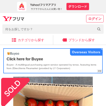
ログイン
カテゴリから探す
ブランドから探す
Overseas Visitors
Click here for Buyee
Buyee - A multilingual purchasing agent service operated by tenso, featuring items
from JDirectItems Fleamarket (provided by LY Corporation)