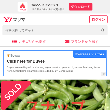
ログイン
カテゴリから探す
ブランドから探す
Overseas Visitors
Click here for Buyee
Buyee - A multilingual purchasing agent service operated by tenso, featuring items
from JDirectItems Fleamarket (provided by LY Corporation)