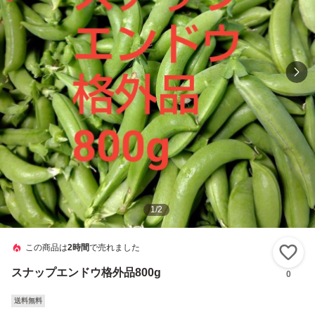
1
/
2
この商品は
2時間
で売れました
い
スナップエンドウ格外品800g
0
送料無料