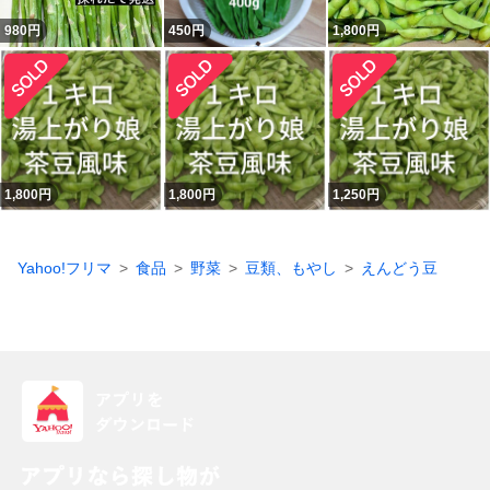
980
円
450
円
1,800
円
1,800
円
1,800
円
1,250
円
Yahoo!フリマ
食品
野菜
豆類、もやし
えんどう豆