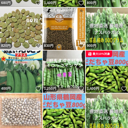
いいね！
いいね！
680
円
1,400
円
800
円
いいね！
いいね！
820
円
830
円
900
円
最大10%対象
いいね！
いいね！
400
円
1,250
円
1,400
円