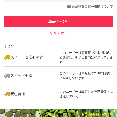
取引実績◯+
いいね！
いいね！
1,400
円
1,580
円
1,400
円
引を完了させた実績があります
商品情報コピー機能について
最大10%対象
このユーザーは他フリマサービス
他フリマ実績◯+
出品ページへ
での取引実績があります
キャンセル
スピード&安心発送
いいね！
いいね！
1,500
※このバッジは実績に基づく表示であり、発送を保証しているものではあり
円
999
円
1,400
円
ません
最大10%対象
最大10%対象
最大10%対象
このユーザーは高頻度で24時間以内
スピード＆安心発送
＆設定した発送日数内に発送していま
す
このユーザーは高頻度で24時間以内
スピード発送
に発送しています
いいね！
いいね！
980
円
1,400
円
1,400
円
最大10%対象
最大10%対象
このユーザーは設定した発送日数内に
安心発送
発送しています