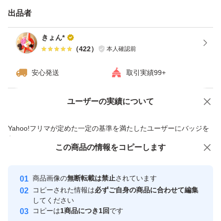
出品者
きょん*
（
422
）
本人確認前
安心発送
取引実績99+
ユーザーの実績について
価格の相談
商品への質問
商品への質問からの値下げ交渉、不適切なカテゴリ変更依頼は禁止です
Yahoo!フリマが定めた一定の基準を満たしたユーザーにバッジを
付与しています
この商品をみている人にオススメ
この商品の情報をコピーします
安心取引出品者
最大10%対象
最大10%対象
最大10%対象
Yahoo!フリマの基準をクリアした安
安心取引出品者
商品画像の
無断転載は禁止
されています
心・安全なユーザーです
コピーされた情報は
必ずご自身の商品に合わせて編集
取引実績
してください
コピーは
1商品につき1回
です
このユーザーはYahoo!フリマの取