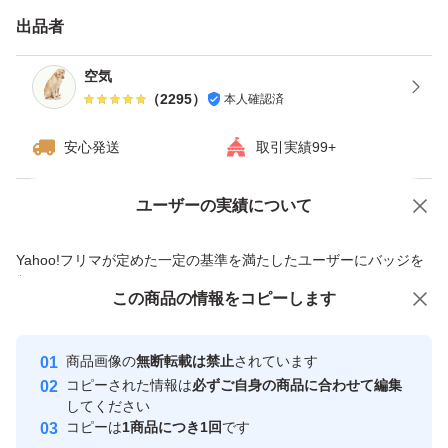
す。※四合瓶はサイズの都合上ダンボールでの発送がメイ
出品者
ンとなります。
空気
（
2295
）
本人確認済
------------検索用------------
獺祭、十四代、黒龍、而今、鍋島、勝駒、花邑、花陽浴、
安心発送
取引実績99+
新政、飛露喜、田酒、東洋美人、写楽、No6、鳳凰美田、
久保田、作、澤屋まつもと、大吟醸、純米大吟醸、日本
ユーザーの実績について
価格の相談
商品への質問
酒、亜麻猫、陽乃鳥、天蛙、プレミア酒、日本酒、山本、
商品への質問からの値下げ交渉、不適切なカテゴリ変更依頼は禁止です
Yahoo!フリマが定めた一定の基準を満たしたユーザーにバッジを
冩楽、飛露喜、十四代、磯自慢
付与しています
くどき上手、澤屋まつもと、花陽浴、勝駒、九平次、久保
この商品をみている人にオススメ
この商品の情報をコピーします
安心取引出品者
田、山田錦、白鶴錦、居酒屋
最大10%対象
最大10%対象
最大10%対象
Yahoo!フリマの基準をクリアした安
安心取引出品者
商品画像の
無断転載は禁止
されています
心・安全なユーザーです
コピーされた情報は
必ずご自身の商品に合わせて編集
取引実績
してください
コピーは
1商品につき1回
です
このユーザーはYahoo!フリマの取