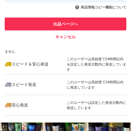
取引実績◯+
いいね！
いいね！
10,000
円
10,000
円
11,000
円
引を完了させた実績があります
商品情報コピー機能について
最大10%対象
最大10%対象
このユーザーは他フリマサービス
他フリマ実績◯+
出品ページへ
での取引実績があります
キャンセル
スピード&安心発送
いいね！
いいね！
10,000
※このバッジは実績に基づく表示であり、発送を保証しているものではあり
円
10,800
円
11,000
円
ません
このユーザーは高頻度で24時間以内
スピード＆安心発送
＆設定した発送日数内に発送していま
す
このユーザーは高頻度で24時間以内
スピード発送
に発送しています
いいね！
いいね！
9,500
円
10,500
円
11,100
円
このユーザーは設定した発送日数内に
安心発送
発送しています