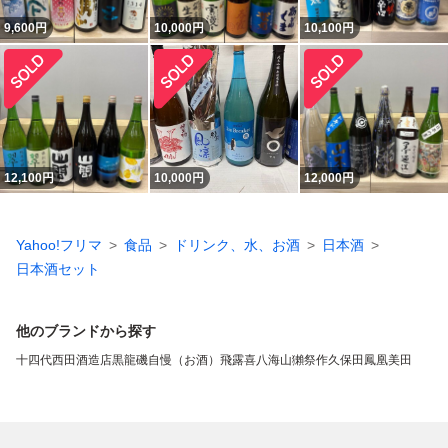
9,600
円
10,000
円
10,100
円
12,100
円
10,000
円
12,000
円
Yahoo!フリマ
食品
ドリンク、水、お酒
日本酒
日本酒セット
他のブランドから探す
十四代
西田酒造店
黒龍
磯自慢（お酒）
飛露喜
八海山
獺祭
作
久保田
鳳凰美田