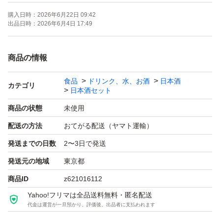
購入日時：
2026年6月22日 09:42
【お願い】
出品日時：
2026年6月4日 17:49
・・Yahoo!フリマの仕様につきクール便での発送は行な
っておりません。ご了承ください。
商品の情報
・20歳未満の方には販売しません。
食品
ドリンク、水、お酒
日本酒
・段ボールでの発送中に割れてしまう事があったため、お
カテゴリ
日本酒セット
酒用のP箱で発送しております！
商品の状態
未使用
・段ボールご希望の際は購入後にメッセージでご連絡くだ
配送の方法
おてがる配送（ヤマト運輸）
さい。
発送までの日数
2〜3日で発送
・配達日時のご希望がある方も購入後のメッセージでご連
絡ください。
発送元の地域
東京都
・日曜日、月曜日は発送をお休みさせて頂く場合がござい
商品ID
z621016112
ますが、ご了承下さい。
Yahoo!フリマは全品送料無料・匿名配送
代金は運営が一旦預かり、評価後、出品者に支払われます
・ダンボールは破損しやすい為プラスチック箱を推奨しま