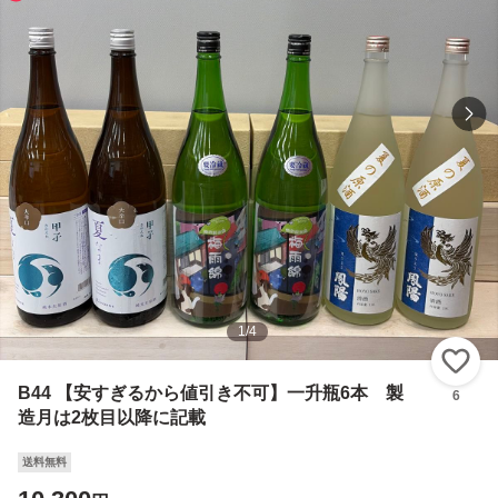
1
/
4
い
B44 【安すぎるから値引き不可】一升瓶6本 製
6
造月は2枚目以降に記載
送料無料