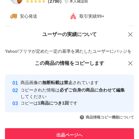
（
2790
）
本人確認前
安心発送
取引実績99+
ユーザーの実績について
価格の相談
商品への質問
商品への質問からの値下げ交渉、不適切なカテゴリ変更依頼は禁止です
Yahoo!フリマが定めた一定の基準を満たしたユーザーにバッジを
付与しています
この商品をみている人にオススメ
この商品の情報をコピーします
安心取引出品者
最大10%対象
Yahoo!フリマの基準をクリアした安
安心取引出品者
商品画像の
無断転載は禁止
されています
心・安全なユーザーです
コピーされた情報は
必ずご自身の商品に合わせて編集
取引実績
してください
コピーは
1商品につき1回
です
このユーザーはYahoo!フリマの取
取引実績◯+
いいね！
いいね！
5,300
円
2,790
円
2,999
円
引を完了させた実績があります
商品情報コピー機能について
最大10%対象
最大10%対象
最大10%対象
このユーザーは他フリマサービス
他フリマ実績◯+
出品ページへ
での取引実績があります