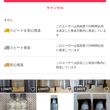
キャンセル
スピード&安心発送
いいね！
いいね！
5,200
※このバッジは実績に基づく表示であり、発送を保証しているものではあり
円
3,600
円
3,600
円
ません
最大10%対象
このユーザーは高頻度で24時間以内
スピード＆安心発送
＆設定した発送日数内に発送していま
す
このユーザーは高頻度で24時間以内
スピード発送
に発送しています
いいね！
いいね！
3,600
円
5,300
円
2,880
円
最大10%対象
このユーザーは設定した発送日数内に
安心発送
発送しています
いいね！
いいね！
1,598
円
2,999
円
2,880
円