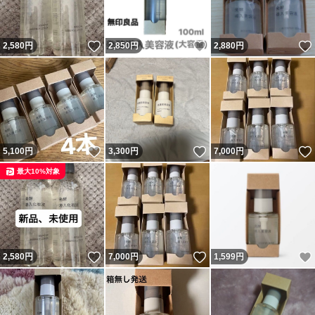
いいね！
いいね！
2,580
円
2,850
円
2,880
円
いいね！
いいね！
5,100
円
3,300
円
7,000
円
最大10%対象
いいね！
いいね！
2,580
円
7,000
円
1,599
円