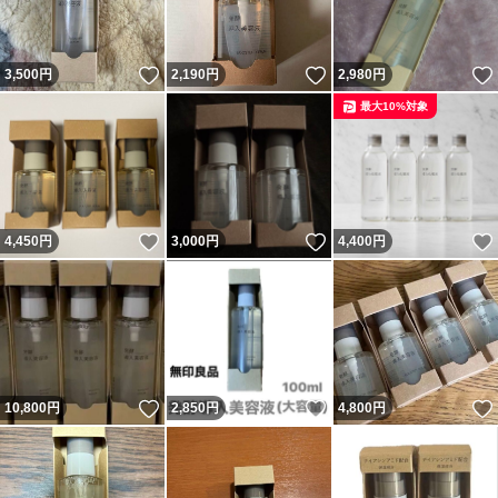
いいね！
いいね！
3,500
円
2,190
円
2,980
円
最大10%対象
いいね！
いいね！
4,450
円
3,000
円
4,400
円
いいね！
いいね！
10,800
円
2,850
円
4,800
円