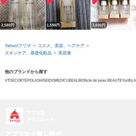
2,580
円
1,598
円
3,600
円
Yahoo!フリマ
コスメ、美容、ヘアケア
スキンケア、基礎化粧品
美容液
他のブランドから探す
VT
DECORTE
POLA
SHISEIDO
MEDICUBE
ALBION
cle de peau BEAUTE
Yunth
L