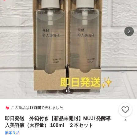
1
/
2
この商品は
17時間
で売れました
い
即日発送 外箱付き【新品未開封】MUJI 発酵導
2
入美容液（大容量） 100ml ２本セット
無印良品