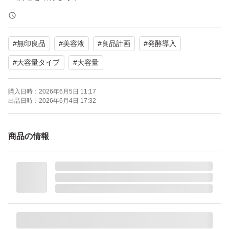
- 製品名: 発酵導入美容液
#
無印良品
#
美容液
#
良品計画
#
発酵導入
- タイプ: ブースター・導入液
- ブランド: 無印良品
#
大容量タイプ
#
大容量
- 容量: 100ml
購入日時：
2026年6月5日 11:17
- 使用方法: プッシュボトルタイプ
出品日時：
2026年6月4日 17:32
※ゆうパケットポストminiでの発送予定となり厚みギリギ
商品の情報
リの為、簡易包装となりますのでよろしくお願い致します
m(__)m
無印良品 発酵導入美容液 （大容量） １００ｍＬ 良品計画