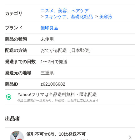
コスメ、美容、ヘアケア
カテゴリ
スキンケア、基礎化粧品
美容液
ブランド
無印良品
商品の状態
未使用
配送の方法
おてがる配送（日本郵便）
発送までの日数
1〜2日で発送
発送元の地域
三重県
商品ID
z621006682
Yahoo!フリマは全品送料無料・匿名配送
代金は運営が一旦預かり、評価後、出品者に支払われます
出品者
値引不可☆8/9、10は発送不可