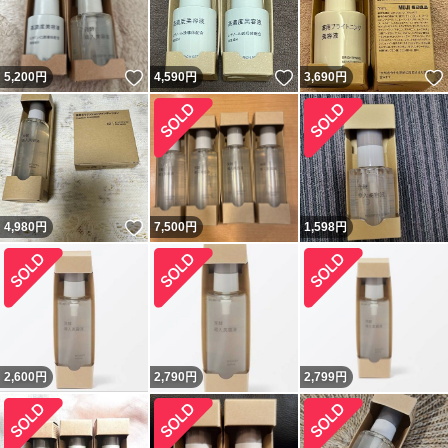
いいね！
いいね！
5,200
円
4,590
円
3,690
円
いいね！
4,980
円
7,500
円
1,598
円
2,600
円
2,790
円
2,799
円