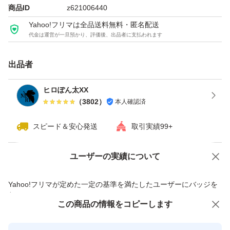
商品ID
z621006440
※商品画像はあくまでもイメージ画像です。さつまいもの
Yahoo!フリマは全品送料無料・匿名配送
形状は毎回出荷の度に異なりますのでご了承下さい。
代金は運営が一旦預かり、評価後、出品者に支払われます
また、注文後、当店から農家さんにお取り寄せしての発送
出品者
となりますので発送まで3から7日かかる場合がございま
す。
ヒロぽん太XX
（
3802
）
本人確認済
※7月から10月までべにあずま、12月から6月までJAブラ
スピード＆安心発送
取引実績99+
ンド甘太くんと同じ品種の紅はるかの取り扱いを行ってお
ります。
ユーザーの実績について
価格の相談
商品への質問
商品への質問からの値下げ交渉、不適切なカテゴリ変更依頼は禁止です
※【なまもの】のお取り寄せ商品の為、受け取り拒否、返
Yahoo!フリマが定めた一定の基準を満たしたユーザーにバッジを
付与しています
品はお断りさせていただきます。
この商品をみている人にオススメ
この商品の情報をコピーします
安心取引出品者
Yahoo!フリマの基準をクリアした安
種類...さつまいも紅はるか、紅はるか、さつまいも