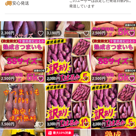
このユーザーは設定した発送日数内に
安心発送
発送しています
いいね！
いいね！
2,300
円
3,190
円
2,500
円
いいね！
いいね！
2,500
円
2,300
円
2,500
円
いいね！
いいね！
3,500
円
3,300
円
2,300
円
最大10%対象