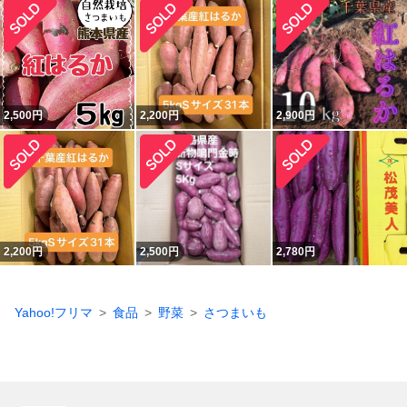
2,500
円
2,200
円
2,900
円
2,200
円
2,500
円
2,780
円
Yahoo!フリマ
食品
野菜
さつまいも