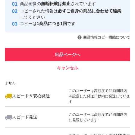
安心取引出品者
商品画像の
無断転載は禁止
されています
心・安全なユーザーです
特徴...農家直送、訳あり
コピーされた情報は
必ずご自身の商品に合わせて編集
取引実績
してください
コピーは
1商品につき1回
です
このユーザーはYahoo!フリマの取
取引実績◯+
いいね！
いいね！
3,500
円
2,500
円
2,500
円
引を完了させた実績があります
商品情報コピー機能について
最大10%対象
最大10%対象
このユーザーは他フリマサービス
他フリマ実績◯+
出品ページへ
での取引実績があります
キャンセル
スピード&安心発送
いいね！
いいね！
2,780
※このバッジは実績に基づく表示であり、発送を保証しているものではあり
円
2,300
円
3,280
円
ません
最大10%対象
このユーザーは高頻度で24時間以内
スピード＆安心発送
＆設定した発送日数内に発送していま
す
このユーザーは高頻度で24時間以内
スピード発送
に発送しています
いいね！
いいね！
2,300
円
3,280
円
2,500
円