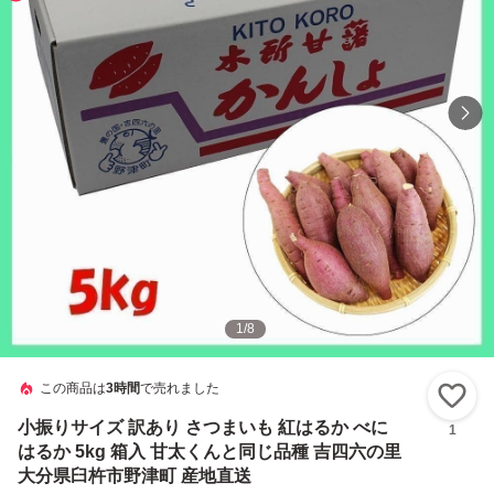
1
/
8
この商品は
3時間
で売れました
い
小振りサイズ 訳あり さつまいも 紅はるか べに
1
はるか 5kg 箱入 甘太くんと同じ品種 吉四六の里
大分県臼杵市野津町 産地直送