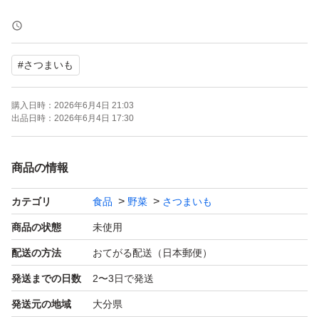
収穫した紅はるかを貯蔵庫で40日以上寝かせることで甘
みが増し濃厚になります。
#
さつまいも
【小振りサイズ訳有り品】
購入日時：
2026年6月4日 21:03
若干小さいサイズ(70g以下)のさつまいもの5kg詰め合せで
出品日時：
2026年6月4日 17:30
す。
味も変わらずお値段が激安なのでストーブの上にアルミホ
商品の情報
イールなどをしいてそのまま焼いたりするのに丁度良いサ
カテゴリ
食品
野菜
さつまいも
イズです。
（一度使用したリサイクルダンボールを使用します）
商品の状態
未使用
配送の方法
おてがる配送（日本郵便）
保管方法によりますが、約1カ月を目安にお召し上がりく
発送までの日数
2〜3日で発送
ださい。基本的に14度保管を推奨させていただきます。
発送元の地域
大分県