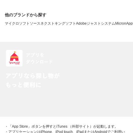
他のブランドから探す
マイクロソフト
ソースネクスト
キングソフト
Adobe
ジャストシステム
Micron
App
・「App Store」ボタンを押すとiTunes （外部サイト）が起動します。
・アプリケーションはiPhone、iPod touch、iPadまたはAndroidでご利用い