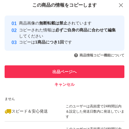
付与しています
この商品をみている人にオススメ
この商品の情報をコピーします
◆ キーワード
安心取引出品者
最大10%対象
#MicrosoftOffice
Yahoo!フリマの基準をクリアした安
安心取引出品者
商品画像の
無断転載は禁止
されています
心・安全なユーザーです
#Office2024
コピーされた情報は
必ずご自身の商品に合わせて編集
#OfficeHomeBusiness2024
取引実績
してください
コピーは
1商品につき1回
です
#Mac版
このユーザーはYahoo!フリマの取
取引実績◯+
いいね！
いいね！
9,800
円
9,800
円
8,900
円
引を完了させた実績があります
#永続ライセンス
商品情報コピー機能について
最大10%対象
#買い切り
このユーザーは他フリマサービス
他フリマ実績◯+
出品ページへ
#Word
での取引実績があります
#Excel
キャンセル
スピード&安心発送
#PowerPoint
いいね！
いいね！
24,800
※このバッジは実績に基づく表示であり、発送を保証しているものではあり
円
9,800
円
7,500
円
ません
#Outlook
最大10%対象
このユーザーは高頻度で24時間以内
スピード＆安心発送
＆設定した発送日数内に発送していま
す
このユーザーは高頻度で24時間以内