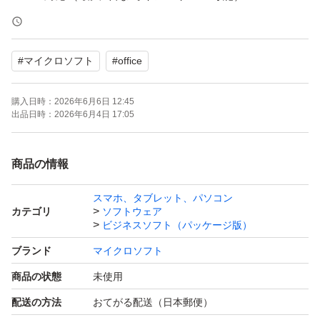
・Word / Excel / PowerPoint / Outlook / OneNote 含む
・永続ライセンス（サブスク不要）
#
マイクロソフト
#
office
・オンライン環境で簡単インストール
・再インストール可能
購入日時：
2026年6月6日 12:45
◆ セットアップ方法（簡単）
出品日時：
2026年6月4日 17:05
① 専用手順に従ってインストール
② Office本体（Mac版）をダウンロード
商品の情報
③ Excelを起動し利用開始
スマホ、タブレット、パソコン
※サインイン不要で使用可能です
カテゴリ
ソフトウェア
◆ 内容物
ビジネスソフト（パッケージ版）
・セットアップ手順（ダウンロード案内）
ブランド
マイクロソフト
・POSAカード
商品の状態
未使用
◆ 注意事項（重要）
配送の方法
おてがる配送（日本郵便）
・インストール前に旧Officeは必ず削除してください