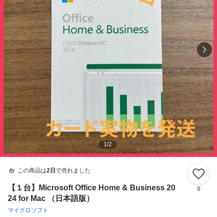
1
/
2
この商品は
2日
で売れました
い
【１台】Microsoft Office Home & Business 20
0
24 for Mac （日本語版）
マイクロソフト