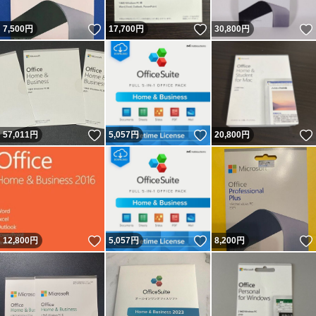
いいね！
いいね！
7,500
円
17,700
円
30,800
円
いいね！
いいね！
57,011
円
5,057
円
20,800
円
いいね！
いいね！
12,800
円
5,057
円
8,200
円