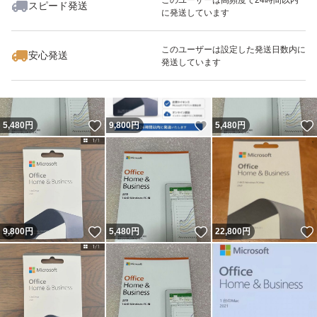
スピード発送
に発送しています
いいね！
いいね！
5,480
円
32,000
円
9,800
円
このユーザーは設定した発送日数内に
安心発送
発送しています
いいね！
いいね！
5,480
円
9,800
円
5,480
円
いいね！
いいね！
9,800
円
5,480
円
22,800
円