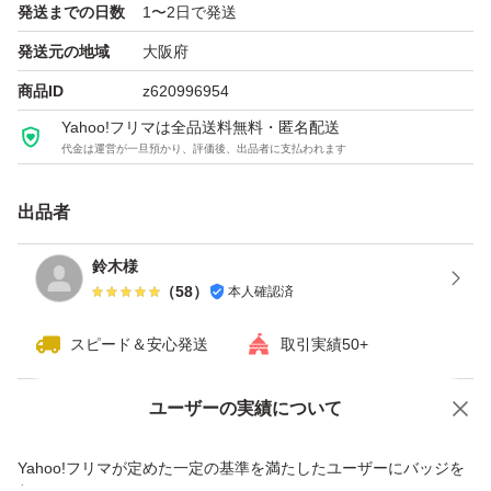
発送までの日数
1〜2日で発送
・環境によりインストールがうまくいかない場合がありま
発送元の地域
大阪府
す
商品ID
z620996954
・別のMacでご利用される場合は、事前に以前のMacから
Yahoo!フリマは全品送料無料・匿名配送
Officeをアンインストールしてください
代金は運営が一旦預かり、評価後、出品者に支払われます
・構成の異なるMacでは再利用できない場合があります
出品者
◆ サポート
鈴木様
インストール完了までサポートいたしますので、初心者の
（
58
）
本人確認済
方もご安心ください。
スピード＆安心発送
取引実績50+
◆ 発送
ユーザーの実績について
お支払い確認後、迅速に発送いたします（POSAカードを
価格の相談
商品への質問
発送いたします）
商品への質問からの値下げ交渉、不適切なカテゴリ変更依頼は禁止です
Yahoo!フリマが定めた一定の基準を満たしたユーザーにバッジを
※商品の性質上、返品・返金は対応しておりません