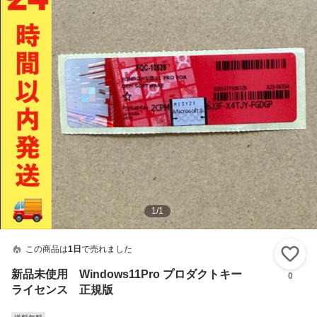
1
/
1
この商品は
1日
で売れました
い
新品未使用 Windows11Pro プロダクトキー
0
ライセンス 正規版