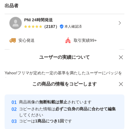
出品者
PNI 24時間発送
（
2187
）
本人確認済
安心発送
取引実績99+
ユーザーの実績について
価格の相談
商品への質問
商品への質問からの値下げ交渉、不適切なカテゴリ変更依頼は禁止です
Yahoo!フリマが定めた一定の基準を満たしたユーザーにバッジを
付与しています
この商品をみている人にオススメ
この商品の情報をコピーします
安心取引出品者
Yahoo!フリマの基準をクリアした安
安心取引出品者
商品画像の
無断転載は禁止
されています
心・安全なユーザーです
コピーされた情報は
必ずご自身の商品に合わせて編集
取引実績
してください
コピーは
1商品につき1回
です
このユーザーはYahoo!フリマの取
取引実績◯+