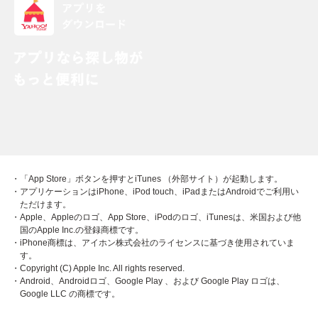
・「App Store」ボタンを押すとiTunes （外部サイト）が起動します。
・アプリケーションはiPhone、iPod touch、iPadまたはAndroidでご利用い
ただけます。
・Apple、Appleのロゴ、App Store、iPodのロゴ、iTunesは、米国および他
国のApple Inc.の登録商標です。
・iPhone商標は、アイホン株式会社のライセンスに基づき使用されていま
す。
・Copyright (C) Apple Inc. All rights reserved.
・Android、Androidロゴ、Google Play 、および Google Play ロゴは、
Google LLC の商標です。