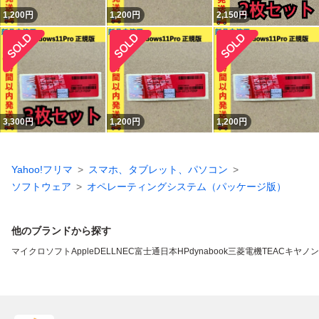
1,200
円
1,200
円
2,150
円
3,300
円
1,200
円
1,200
円
Yahoo!フリマ
スマホ、タブレット、パソコン
ソフトウェア
オペレーティングシステム（パッケージ版）
他のブランドから探す
マイクロソフト
Apple
DELL
NEC
富士通
日本HP
dynabook
三菱電機
TEAC
キヤノン