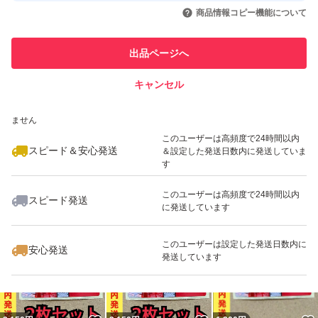
いいね！
いいね！
1,200
円
1,200
円
2,150
円
引を完了させた実績があります
商品情報コピー機能について
このユーザーは他フリマサービス
他フリマ実績◯+
出品ページへ
での取引実績があります
キャンセル
スピード&安心発送
いいね！
いいね！
1,200
※このバッジは実績に基づく表示であり、発送を保証しているものではあり
円
1,200
円
1,200
円
ません
このユーザーは高頻度で24時間以内
スピード＆安心発送
＆設定した発送日数内に発送していま
す
このユーザーは高頻度で24時間以内
スピード発送
に発送しています
いいね！
いいね！
1,200
円
1,200
円
1,200
円
このユーザーは設定した発送日数内に
安心発送
発送しています