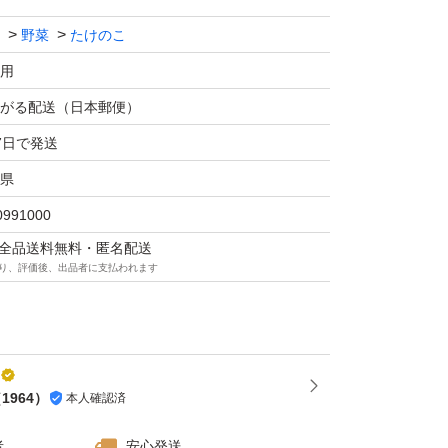
上げました。
野菜
たけのこ
パックなので、開封するたびに作りたての美味
用
ただけます。
がる配送（日本郵便）
7日で発送
おすすめ／
と一品」に。
県
蔵庫にストック。
0991000
つまみに。
マは全品送料無料・匿名配送
り、評価後、出品者に支払われます
に。
のちょっとした贈り物にも！
を詰め込みました。
（
1964
）
本人確認済
利でおいしい「筍の土佐煮」をお楽しみくださ
者
安心発送