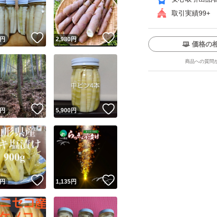
取引実績99+
【原材料名】
！
いいね！
いいね！
ゆで筍(九州産)､砂
円
2,980
円
価格の
かつおエキス､かつ
商品への質問
豆を含む)
【栄養成分表示（1
ユーザーの実績について
エネルギー：94kca
！
いいね！
いいね！
円
5,900
円
たんぱく質：4.4g
o!フリマが定めた一定の基準を満たしたユーザーにバッジを付与しています
脂 質：0.4g
出品者
炭 水 化 物：18.3g
この商品の情報をコピーします
取引出品者
食塩相当量：2.3g
Yahoo!フリマの基準をクリアした安心・安全なユーザーです
！
いいね！
いいね！
商品画像の
無断転載は禁止
されています
円
1,135
円
コピーされた情報は
必ずご自身の商品に合わせて編集
してください
※開封後は冷蔵庫
コピーは
1商品につき1回
です
い。
実績◯+
このユーザーはYahoo!フリマの取引を完了させた実績があり