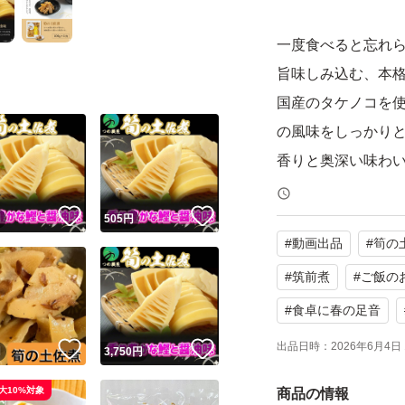
一度食べると忘れ
旨味しみ込む、本
国産のタケノコを
の風味をしっかり
香りと奥深い味わ
！
いいね！
いいね！
盛り付けるだけで
円
505
円
#
動画出品
#
筍の
「あと一品欲しい
盛るだけで、食卓
#
筑前煮
#
ご飯の
お弁当のおかずや
#
食卓に春の足音
出品日時：
2026年6月4日 
！
いいね！
いいね！
円
3,750
円
無添加で安心
保存料は一切不使
大10%対象
商品の情報