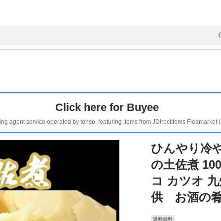
Click here for Buyee
ing agent service operated by tenso, featuring items from JDirectItems Fleamarket 
ひんやり冷
の土佐煮 10
コ カツオ 
供 お酒の
送料無料