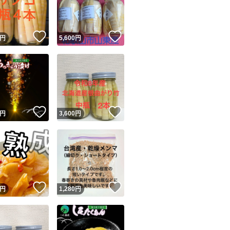
※直射日光､高温多
商品情報コピー機
リマ実績◯+
このユーザーは他フリマサービスでの取引実績があります
！
いいね！
いいね！
円
5,600
円
出品ページへ
注意事項
&安心発送
出来る限り早めの
キャンセル
ジは実績に基づく表示であり、発送を保証しているものではありません
場合は取引メッセ
このユーザーは高頻度で24時間以内＆設定した発送日数内に
業務は基本的に月
ード＆安心発送
ます
急入手されたい方
！
いいね！
いいね！
円
3,600
円
盆については約10
ード発送
このユーザーは高頻度で24時間以内に発送しています
賞味期限については
発送
このユーザーは設定した発送日数内に発送しています
説明写真に古い日
！
いいね！
いいね！
円
1,280
円
届けする商品は発送