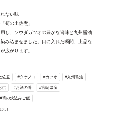
られない味
格「筍の土佐煮」
使用し、ソウダガツオの豊かな旨味と九州醤油
と染み込ませました。口に入れた瞬間、上品な
いが広がります。
一品完成！
土佐煮
#
タケノコ
#
カツオ
#
九州醤油
」ときに便利な時短おかず。袋から出して器に
に本格的な一品が加わります。
お供
#
お酒の肴
#
宮崎県産
お酒のおつまみにもぴったりです。
#
筍の炊込みご飯
16:51
用。素材の持つ旨味を大切に、安心して毎日食