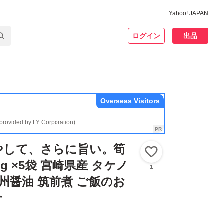
Yahoo! JAPAN
ログイン
出品
Overseas Visitors
(provided by LY Corporation)
やして、さらに旨い。筍
いいね！
0g ×5袋 宮崎県産 タケノ
1
九州醤油 筑前煮 ご飯のお
肴