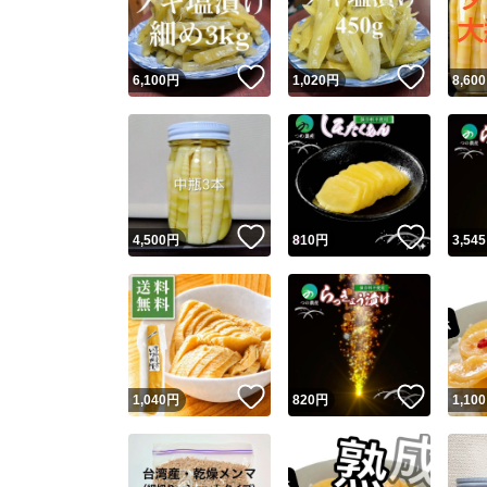
他フ
いいね！
いいね
6,100
円
1,020
円
8,600
スピード
※このバッ
スピ
いいね！
いいね
4,500
円
810
円
3,545
スピ
安心
いいね！
いいね
1,040
円
820
円
1,100