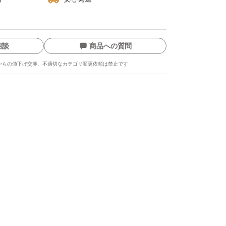
糖､醤油､発酵調味料､宗田鰹削り節(宮崎県産)､
相談
商品への質問
おだし／調味料(アミノ酸等)､(一部に小麦・大
からの値下げ交渉、不適切なカテゴリ変更依頼は禁止です
00g当たり）】
l
に保存し、なるべく早くお召し上がりくださ
ます