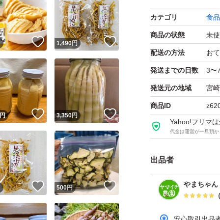
べられる惣菜に仕
カテゴリ
食品
使いやすい小分け
商品の状態
未使
しさをお楽しみい
！
いいね！
いいね！
円
1,490
円
配送の方法
おて
発送までの日数
3〜
＼こんなシーンに
・忙しい日の「あ
発送元の地域
宮崎
・常備菜として冷
商品ID
z62
！
いいね！
いいね！
円
3,350
円
・ご飯のお供やお
Yahoo!フリ
代金は運営が一旦預か
・お弁当のおかず
・和食好きな方へ
出品者
九州・宮崎の恵み
やまちゃん
！
いいね！
いいね！
円
500
円
ぜひご家庭で、便
い。
安心取引出品