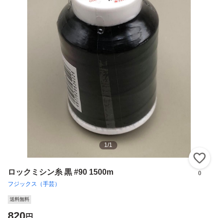
1
/
1
い
ロックミシン糸 黒 #90 1500m
0
フジックス（手芸）
送料無料
820
円