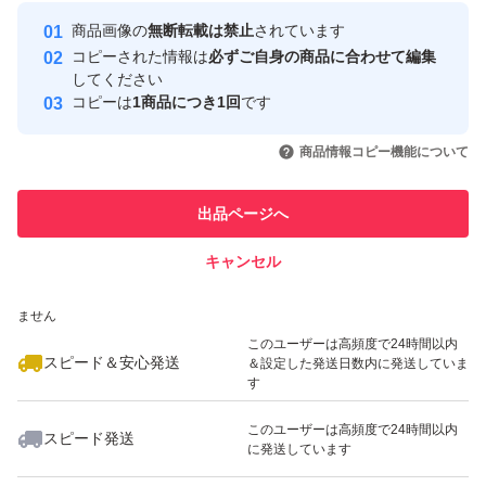
最大10%対象
最大10%対象
Yahoo!フリマの基準をクリアした安
安心取引出品者
商品画像の
無断転載は禁止
されています
心・安全なユーザーです
コピーされた情報は
必ずご自身の商品に合わせて編集
取引実績
してください
コピーは
1商品につき1回
です
このユーザーはYahoo!フリマの取
取引実績◯+
いいね！
いいね！
750
円
540
円
900
円
引を完了させた実績があります
商品情報コピー機能について
このユーザーは他フリマサービス
他フリマ実績◯+
出品ページへ
での取引実績があります
キャンセル
スピード&安心発送
いいね！
いいね！
1,650
※このバッジは実績に基づく表示であり、発送を保証しているものではあり
円
766
円
820
円
ません
このユーザーは高頻度で24時間以内
スピード＆安心発送
＆設定した発送日数内に発送していま
す
このユーザーは高頻度で24時間以内
スピード発送
に発送しています
いいね！
いいね！
890
円
560
円
2,700
円