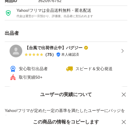
商品ID
z620976752
Yahoo!フリマは全品送料無料・匿名配送
代金は運営が一旦預かり、評価後、出品者に支払われます
出品者
【台風で出荷停止中】バグジー
（
75
）
本人確認済
安心取引出品者
スピード＆安心発送
取引実績50+
ユーザーの実績について
価格の相談
商品への質問
商品への質問からの値下げ交渉、不適切なカテゴリ変更依頼は禁止です
Yahoo!フリマが定めた一定の基準を満たしたユーザーにバッジを
付与しています
この商品をみている人にオススメ
この商品の情報をコピーします
安心取引出品者