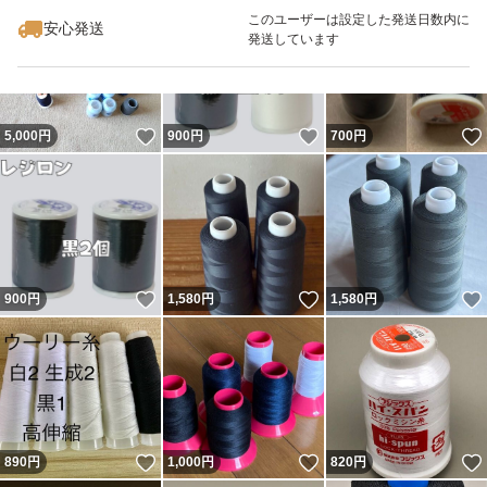
このユーザーは設定した発送日数内に
安心発送
発送しています
いいね！
いいね！
5,000
円
900
円
700
円
いいね！
いいね！
900
円
1,580
円
1,580
円
いいね！
いいね！
890
円
1,000
円
820
円