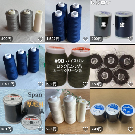
いいね！
いいね！
800
円
1,580
円
900
円
いいね！
いいね！
1,380
円
600
円
650
円
いいね！
いいね！
861
円
980
円
990
円