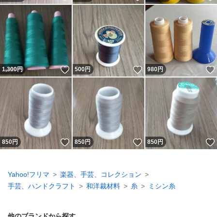
いいね！
いいね！
1,300
円
500
円
980
円
いいね！
いいね！
850
円
850
円
850
円
Yahoo!フリマ
楽器、手芸、コレクション
手芸、ハンドクラフト
和洋裁材料
糸
ミシン糸
他のブランドから探す