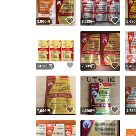
他フ
いいね！
いいね
3,900
円
9,380
円
5,680
スピード
※このバッ
スピ
いいね！
いいね
14,500
円
7,899
円
9,450
スピ
安心
いいね！
いいね
7,699
円
4,690
円
4,750