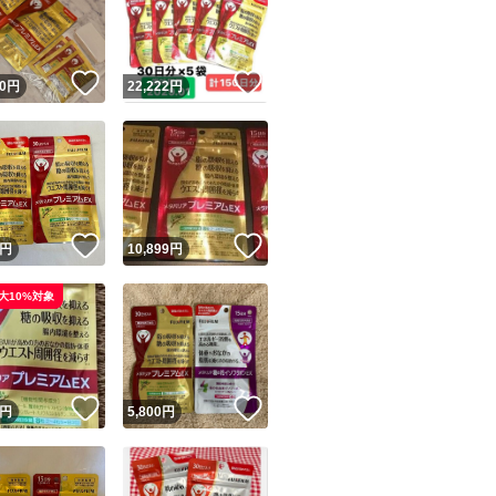
！
いいね！
いいね！
0
円
22,222
円
ユーザーの実績について
！
いいね！
いいね！
円
10,899
円
o!フリマが定めた一定の基準を満たしたユーザーにバッジを付与しています
大10%対象
出品者
この商品の情報をコピーします
取引出品者
Yahoo!フリマの基準をクリアした安心・安全なユーザーです
！
いいね！
いいね！
商品画像の
無断転載は禁止
されています
円
5,800
円
コピーされた情報は
必ずご自身の商品に合わせて編集
してください
コピーは
1商品につき1回
です
実績◯+
このユーザーはYahoo!フリマの取引を完了させた実績があり