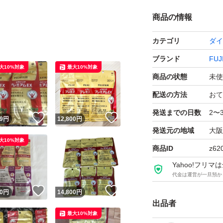
商品の情報
カテゴリ
ダイ
ブランド
FUJ
大10%対象
最大10%対象
商品の状態
未使
配送の方法
おて
発送までの日数
2〜
！
いいね！
いいね！
9
円
12,800
円
発送元の地域
大阪
大10%対象
商品ID
z62
Yahoo!フリ
代金は運営が一旦預か
！
いいね！
いいね！
0
円
14,800
円
出品者
最大10%対象