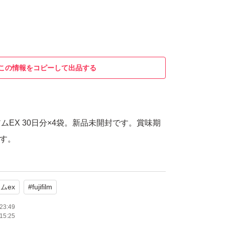
この情報をコピーして出品する
ムEX 30日分×4袋。新品未開封です。賞味期
です。
ムex
#
fujifilm
23:49
15:25