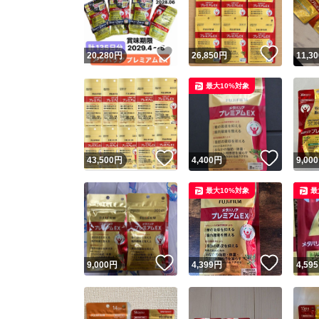
いいね！
いいね
20,280
円
26,850
円
11,30
最大10%対象
いいね！
いいね
43,500
円
4,400
円
9,000
Yaho
最大10%対象
最
安心取引
安心
いいね！
いいね
9,000
円
4,399
円
4,595
取引実績
取引