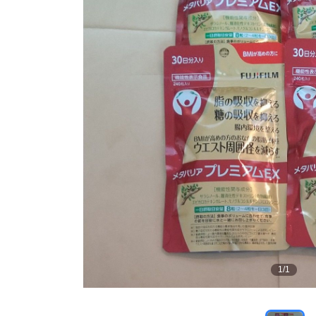
1
/
1