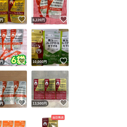
商品情報コピー機
リマ実績◯+
このユーザーは他フリマサービスでの取引実績があります
！
いいね！
いいね！
円
6,220
円
出品ページへ
&安心発送
キャンセル
ジは実績に基づく表示であり、発送を保証しているものではありません
このユーザーは高頻度で24時間以内＆設定した発送日数内に
ード＆安心発送
ます
！
いいね！
いいね！
円
10,000
円
ード発送
このユーザーは高頻度で24時間以内に発送しています
発送
このユーザーは設定した発送日数内に発送しています
！
いいね！
いいね！
円
13,500
円