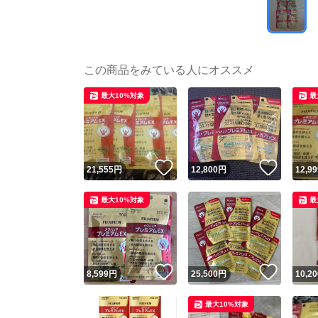
この商品をみている人にオススメ
最大10%対象
最
いいね！
いいね
21,555
円
12,800
円
12,99
最大10%対象
最
いいね！
いいね
8,599
円
25,500
円
10,20
最大10%対象