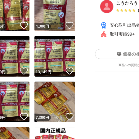
こうたろう
！
いいね！
いいね！
安心取引出品
6
円
4,300
円
取引実績99+
価格の
商品への質問
！
いいね！
いいね！
9
円
13,149
円
！
いいね！
いいね！
9
円
7,300
円