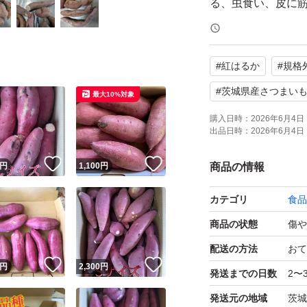
る、虫食い、皮に
いです。
切除する部分も多
#
紅はるか
#
規格
す。やわらかくな
り下さい。
#
茨城県産さつまい
最大10%対象
切除することも考
購入日時：
2026年6月4日 
出品日時：
2026年6月4日 
写真はイメージで
！
いいね！
いいね！
円
1,100
円
商品の情報
ご購入ください。
カテゴリ
食品
C級品ですので、
商品の状態
傷や
郵便局からですの
配送の方法
おて
！
いいね！
いいね！
お値下げもしませ
円
2,300
円
発送までの日数
2〜
発送は早ければと
発送元の地域
茨城