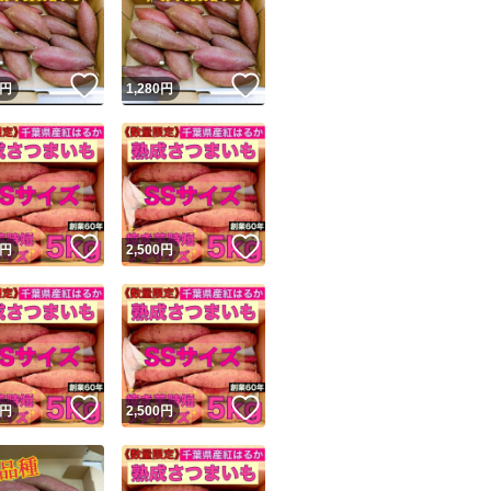
！
いいね！
いいね！
円
1,280
円
ユーザーの実績について
！
いいね！
いいね！
円
2,500
円
o!フリマが定めた一定の基準を満たしたユーザーにバッジを付与しています
出品者
この商品の情報をコピーします
取引出品者
Yahoo!フリマの基準をクリアした安心・安全なユーザーです
！
いいね！
いいね！
商品画像の
無断転載は禁止
されています
円
2,500
円
コピーされた情報は
必ずご自身の商品に合わせて編集
してください
コピーは
1商品につき1回
です
実績◯+
このユーザーはYahoo!フリマの取引を完了させた実績があり