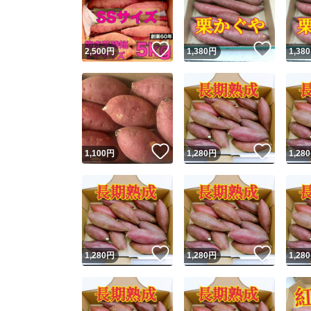
他フ
いいね！
いいね
2,500
円
1,380
円
1,380
スピード
※このバッ
スピ
いいね！
いいね
1,100
円
1,280
円
1,280
スピ
安心
いいね！
いいね
1,280
円
1,280
円
1,280