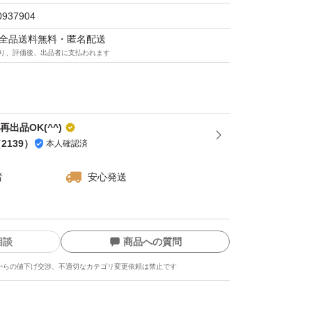
0937904
マは全品送料無料・匿名配送
り、評価後、出品者に支払われます
再出品OK(^^)
（
2139
）
本人確認済
者
安心発送
相談
商品への質問
からの値下げ交渉、不適切なカテゴリ変更依頼は禁止です