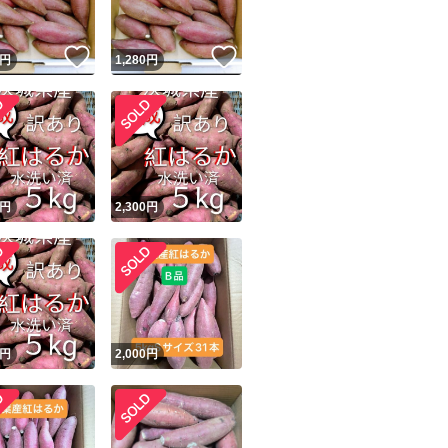
！
いいね！
いいね！
円
1,280
円
円
2,300
円
円
2,000
円