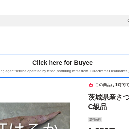
Click here for Buyee
ing agent service operated by tenso, featuring items from JDirectItems Fleamarket 
この商品は
1時間
茨城県産さ
C級品
送料無料