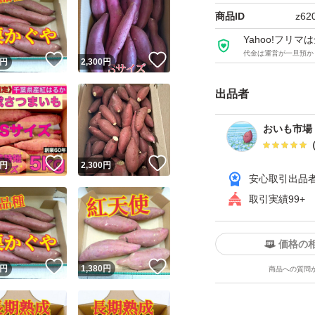
商品ID
z62
Yahoo!フリ
代金は運営が一旦預か
！
いいね！
いいね！
円
2,300
円
出品者
おいも市場 
！
いいね！
いいね！
円
2,300
円
安心取引出品
取引実績99+
価格の
！
いいね！
いいね！
円
1,380
円
商品への質問