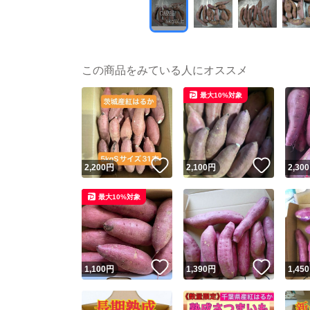
この商品をみている人にオススメ
最大10%対象
いいね！
いいね
2,200
円
2,100
円
2,300
最大10%対象
いいね！
いいね
1,100
円
1,390
円
1,450