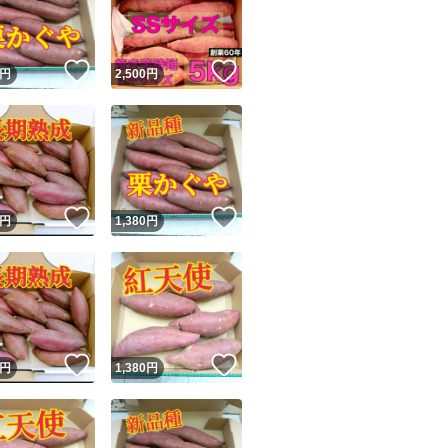
商品情報コピー機
リマ実績◯+
このユーザーは他フリマサービスでの取引実績があります
！
いいね！
いいね！
円
2,500
円
出品ページへ
&安心発送
キャンセル
ジは実績に基づく表示であり、発送を保証しているものではありません
このユーザーは高頻度で24時間以内＆設定した発送日数内に
ード＆安心発送
ます
！
いいね！
いいね！
円
1,380
円
ード発送
このユーザーは高頻度で24時間以内に発送しています
発送
このユーザーは設定した発送日数内に発送しています
！
いいね！
いいね！
円
1,380
円