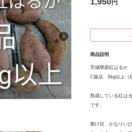
1,950
円
商品説明
茨城県産紅はるか
C級品 6kg以上
熟成している紅は
です。
裂け目、かなりい