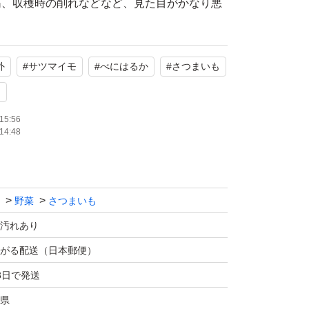
筋、収穫時の削れなどなど、見た目がかなり悪
くありますが皮をむけば問題なく召し上がれま
外
#
サツマイモ
#
べにはるか
#
さつまいも
ってしまってるものは特にお早めにお召し上が
も
慮して、箱いっぱい入るだけ入れておきます。
15:56
14:48
すが、よくご覧になってご納得されたうえで
野菜
さつまいも
発送翌日に受け取れるようお願い致します。
汚れあり
で、平日発送で時間指定もできません。
がる配送（日本郵便）
ん。
3日で発送
当日又は翌日になります。
県