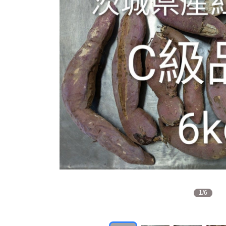
1
/
6