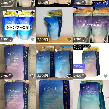
いいね！
いいね！
2,300
円
1,800
円
1,950
円
#YOLU限定品
#YOLU限定
いいね！
いいね！
1,990
円
2,650
円
2,300
円
いいね！
いいね！
2,700
円
3,000
円
2,629
円