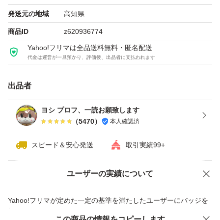
地肌の乾燥をケア 夜間美容エキス配合
発送元の地域
高知県
クロノシャルディ
商品ID
z620936774
チャボトケイソウエキス
Yahoo!フリマは全品送料無料・匿名配送
代金は運営が一旦預かり、評価後、出品者に支払われます
シルク由来の洗浄成分配合
出品者
キメ細かい濃密なシルク泡
ヨシ プロフ、一読お願致します
（
5470
）
本人確認済
安らぎたい夜に
ジャスミン＆フィグリーフの香り
スピード＆安心発送
取引実績99+
送料無料 匿名配送
ユーザーの実績について
価格の相談
商品への質問
簡易梱包 ゆうパケット
商品への質問からの値下げ交渉、不適切なカテゴリ変更依頼は禁止です
Yahoo!フリマが定めた一定の基準を満たしたユーザーにバッジを
付与しています
必読！！
この商品をみている人にオススメ
この商品の情報をコピーします