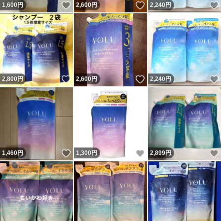
いいね！
いいね！
1,600
円
2,600
円
2,240
円
ヨル yolu 限定 期間限定 期間限定品 限定 数量限定 数量限
定品 限定品 ブランド：YOLU・ヨル YOLU ヨル つめかえ
用 詰替 つめかえ 詰替用 さらさら 髪さらさら 髪サラサラ
サラサラ髪 ダメージ ダメージケア ダメージヘア 保湿 補
修 補修ケア カラー カラーダメージ
いいね！
いいね！
2,800
円
2,600
円
2,240
円
#YOLUシャンプー
#YOLUトリートメント
#メロウナイト
いいね！
いいね！
1,460
円
1,300
円
2,899
円
#メロウ #ナイト #ナイトリペア
#YOLUリラックス
#カームナイトリペア
#YOLU数量限定品
#YOLU数量限定