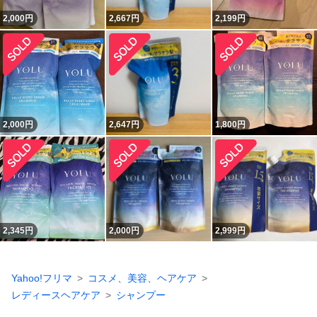
2,000
円
2,667
円
2,199
円
2,000
円
2,647
円
1,800
円
2,345
円
2,000
円
2,999
円
Yahoo!フリマ
コスメ、美容、ヘアケア
レディースヘアケア
シャンプー