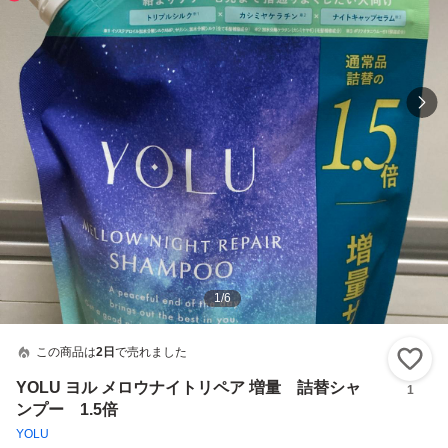
1
/
6
この商品は
2日
で売れました
い
YOLU ヨル メロウナイトリペア 増量 詰替シャ
1
ンプー 1.5倍
YOLU