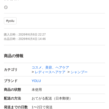
夜間美容で、指通りの良いするサラ髪へ
#
yolu
髪の内側から毛先まで濃密集中補修［スムースナイトリペ
ア処方］
購入日時：
2026年6月6日 22:27
出品日時：
2026年6月4日 14:46
トリプルシルク
3種類のシルクが毛髪の内側まで浸透補修
商品の情報
コスメ、美容、ヘアケア
カシミヤケラチン
カテゴリ
レディースヘアケア
シャンプー
髪1本1本をコーティング補修し指通りの良い髪へ
ブランド
YOLU
商品の状態
未使用
睡眠中の摩擦ダメージから髪を守るナイトキャップセラム
配送の方法
おてがる配送（日本郵便）
髪をコーティングして睡眠中の摩擦を軽減し髪を保護
発送までの日数
1〜2日で発送