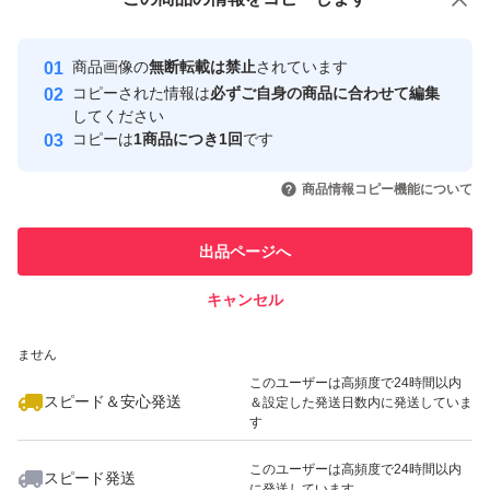
安心取引出品者
3センチ厚みのため封筒で水濡れ対策のみ
最大10%対象
最大10%対象
最大10%対象
Yahoo!フリマの基準をクリアした安
安心取引出品者
簡易梱包になります。
商品画像の
無断転載は禁止
されています
心・安全なユーザーです
コピーされた情報は
必ずご自身の商品に合わせて編集
取引実績
してください
新品未開封ですが、店頭商品のためパッケージのスレ、小
コピーは
1商品につき1回
です
このユーザーはYahoo!フリマの取
傷等あります！
取引実績◯+
いいね！
いいね！
2,600
円
2,000
円
2,630
円
引を完了させた実績があります
商品情報コピー機能について
(写真で必ずご確認ください。)
最大10%対象
最大10%対象
このユーザーは他フリマサービス
他フリマ実績◯+
出品ページへ
での取引実績があります
上記ご理解いただけない方、神経質な方や完璧をお求めの
キャンセル
スピード&安心発送
方評価が厳しい方はご遠慮下さい。
いいね！
いいね！
2,600
※このバッジは実績に基づく表示であり、発送を保証しているものではあり
円
2,645
円
2,300
円
ません
最大10%対象
簡易梱包が気になされる方はプラス料金にて承ります。
このユーザーは高頻度で24時間以内
スピード＆安心発送
＆設定した発送日数内に発送していま
(コメントメッセージから)
す
このユーザーは高頻度で24時間以内
スピード発送
必読 上記全て記載してますので、評価を下げられる方は
に発送しています