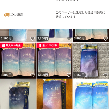
いいね！
いいね！
1,800
円
1,899
円
2,200
円
絶対に購入しないでください。
最大10%対象
このユーザーは設定した発送日数内に
安心発送
発送しています
上記ご理解いただける方のみご購入お願いいたします。
送料手数料がありますので、お値下げ交渉不可
いいね！
いいね！
1,500
円
2,700
円
1,800
円
価格相談→削除
最大10%対象
最大10%対象
2026年6月購入
いいね！
いいね！
1,800
円
1,800
円
1,150
円
特徴保湿・トリートメント、ダメージケア、地肌ケア、フ
ケ・頭皮のかゆみ
仕上がり するサラ
サラサラ髪