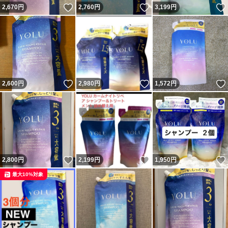
いいね！
いいね！
2,670
円
2,760
円
3,199
円
いいね！
いいね！
2,600
円
2,980
円
1,572
円
いいね！
いいね！
2,800
円
2,199
円
1,950
円
最大10%対象