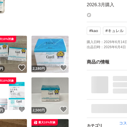
2026.3月購入
定価 4950円
#
kao
#
キュレル
大10%対象
【商品説明】
購入日時：
2026年6月14日 
出品日時：
2026年6月4日 
潤い成分配合で、
商品の情報
！
いいね！
いいね！
潤い成分（セラミ
円
2,180
円
深く潤います。 
大10%対象
いに満ちた肌に保
●消炎剤（有効成
するのに、ふわっ
！
いいね！
いいね！
円
2,500
円
※少し凹みがあった
最大10%対象
コス
カテゴリ