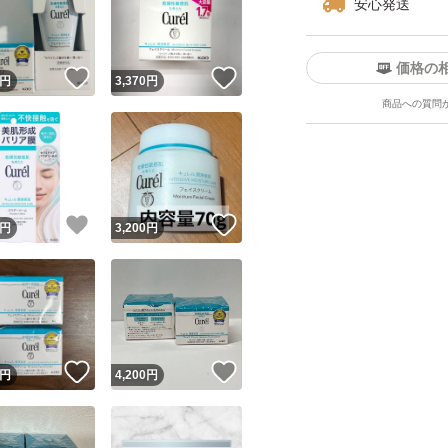
安心発送
価格の
！
いいね！
いいね！
円
3,370
円
商品への質問
ユーザーの実績について
！
いいね！
いいね！
円
3,200
円
o!フリマが定めた一定の基準を満たしたユーザーにバッジを付与しています
出品者
この商品の情報をコピーします
取引出品者
Yahoo!フリマの基準をクリアした安心・安全なユーザーです
！
いいね！
いいね！
商品画像の
無断転載は禁止
されています
円
4,200
円
コピーされた情報は
必ずご自身の商品に合わせて編集
してください
コピーは
1商品につき1回
です
実績◯+
このユーザーはYahoo!フリマの取引を完了させた実績があり