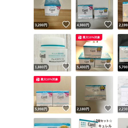
いいね！
いいね
3,200
円
4,980
円
2,199
最大10%対象
いいね！
いいね
1,880
円
5,400
円
5,700
最大10%対象
いいね！
いいね
5,998
円
2,180
円
2,230