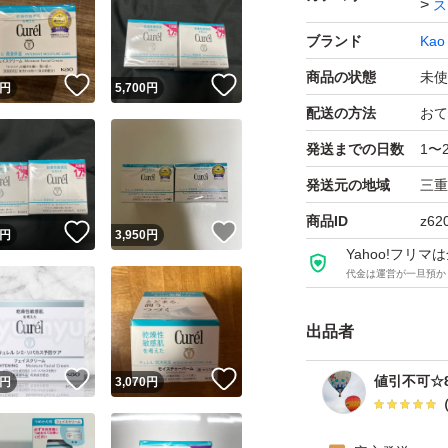
ス
着)がありますので
ブランド
Kao
商品の状態
未使
キュレル 潤浸保湿
！
いいね！
いいね！
円
5,700
円
ブランド：Kao Cure
配送の方法
おて
発送までの日数
1〜
発送元の地域
三重
商品ID
z62
！
いいね！
いいね！
円
3,950
円
Yahoo!フリ
代金は運営が一旦預か
出品者
！
いいね！
いいね！
値引不可☆8
円
3,070
円