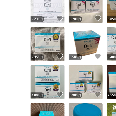
他フ
いいね！
いいね
2,230
円
5,780
円
5,850
スピード
※このバッ
スピ
いいね！
いいね
2,350
円
3,500
円
3,480
スピ
安心
いいね！
いいね
4,098
円
5,980
円
2,550