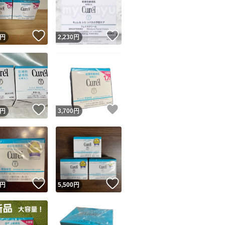
商品情報コピー機
リマ実績◯+
このユーザーは他フリマサービスでの取引実績があります
！
いいね！
いいね！
円
2,230
円
出品ページへ
&安心発送
キャンセル
ジは実績に基づく表示であり、発送を保証しているものではありません
このユーザーは高頻度で24時間以内＆設定した発送日数内に
ード＆安心発送
ます
！
いいね！
いいね！
円
3,700
円
ード発送
このユーザーは高頻度で24時間以内に発送しています
発送
このユーザーは設定した発送日数内に発送しています
！
いいね！
いいね！
円
5,500
円