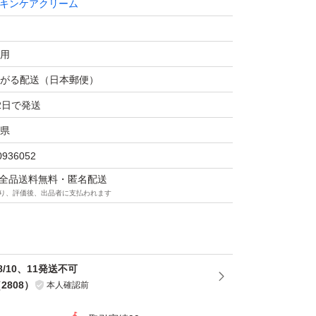
キンケアクリーム
ご理解頂ける方よろしくお願いしますm(__)m
用
フェイスクリーム 70g（医薬部外品）
l
がる配送（日本郵便）
2日で発送
県
0936052
マは全品送料無料・匿名配送
り、評価後、出品者に支払われます
/10、11発送不可
（
2808
）
本人確認前