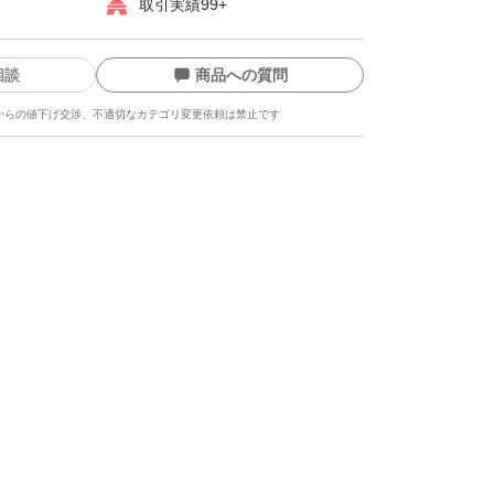
取引実績99+
相談
商品への質問
からの値下げ交渉、不適切なカテゴリ変更依頼は禁止です
ます