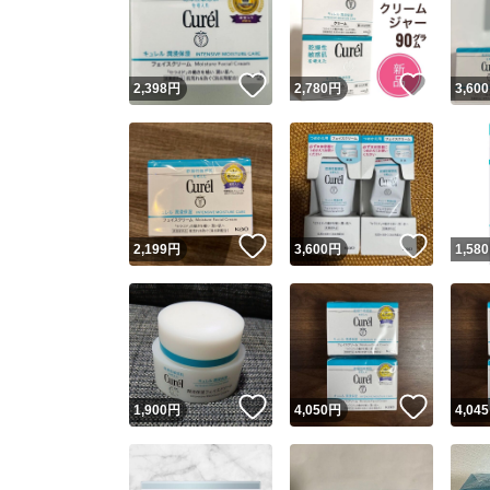
いいね！
いいね
2,398
円
2,780
円
3,600
いいね！
いいね
2,199
円
3,600
円
1,580
Yaho
安心取引
安心
いいね！
いいね
1,900
円
4,050
円
4,045
取引実績
取引