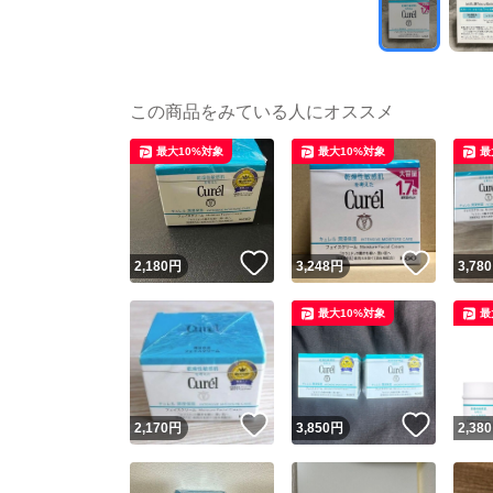
この商品をみている人にオススメ
最大10%対象
最大10%対象
最
いいね！
いいね
2,180
円
3,248
円
3,780
最大10%対象
最
いいね！
いいね
2,170
円
3,850
円
2,380