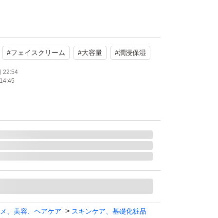
#
フェイスクリーム
#
大容量
#
潤浸保湿
22:54
14:45
角層まで深く潤う。肌荒れを防ぐ。
ド機能成分、ユーカリエキス）配合。角層まで
肌荒れしにくい、ふっくらと吸いつくような潤
ちます
分）配合。肌荒れを防ぐ。 ●とてもしっとり
と軽い使い心地。
り、シールが貼ってあったり、剥がした跡(粘
メ、美容、ヘアケア
スキンケア、基礎化粧品