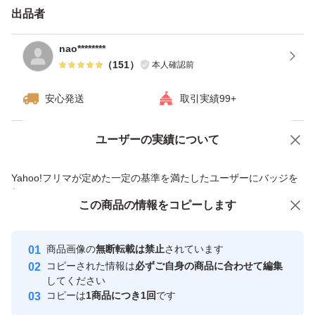
出品者
基本的に箱込みの重さになります。送料絡みで。送料無
nao********
料。
（
151
）
本人確認前
安心発送
取引実績99+
以上4点の注意事項を
守って頂ける方のみご購入下さい。
ユーザーの実績について
価格の相談
商品への質問
商品への質問からの値下げ交渉、不適切なカテゴリ変更依頼は禁止です
本文を確認せずに誹謗中傷される方はスルーするかよっぽ
Yahoo!フリマが定めた一定の基準を満たしたユーザーにバッジを
付与しています
ど酷い場合は事務局に通報します。
この商品をみている人にオススメ
この商品の情報をコピーします
安心取引出品者
最大10%対象
最大10%対象
最大10%対象
Yahoo!フリマの基準をクリアした安
安心取引出品者
商品画像の
無断転載は禁止
されています
心・安全なユーザーです
コピーされた情報は
必ずご自身の商品に合わせて編集
取引実績
してください
コピーは
1商品につき1回
です
このユーザーはYahoo!フリマの取
取引実績◯+