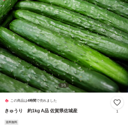
1
/
1
この商品は
4時間
で売れました
い
きゅうり 約1kg A品 佐賀県佐城産
1
送料無料