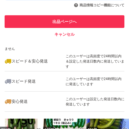
いいね！
いいね！
750
円
780
円
780
円
引を完了させた実績があります
商品情報コピー機能について
最大10%対象
最大10%対象
最大10%対象
このユーザーは他フリマサービス
他フリマ実績◯+
出品ページへ
での取引実績があります
キャンセル
スピード&安心発送
いいね！
いいね！
780
※このバッジは実績に基づく表示であり、発送を保証しているものではあり
円
1,100
円
799
円
ません
最大10%対象
このユーザーは高頻度で24時間以内
スピード＆安心発送
＆設定した発送日数内に発送していま
す
このユーザーは高頻度で24時間以内
スピード発送
に発送しています
いいね！
いいね！
780
円
900
円
770
円
最大10%対象
このユーザーは設定した発送日数内に
安心発送
発送しています