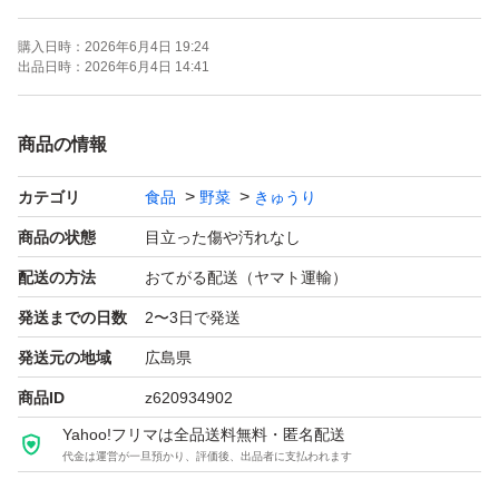
じる事があります。
購入日時：
2026年6月4日 19:24
出品日時：
2026年6月4日 14:41
————————————————————————
①弊社は生鮮食品を扱っている為、発送の翌日に受け取れ
商品の情報
ない方は自己責任でご購入下さい。
カテゴリ
食品
野菜
きゅうり
②遠方からご購入の方は自己責任でご購入下さい。届くま
商品の状態
目立った傷や汚れなし
でに時間がかかり、物が傷んでいたから返品依頼される方
配送の方法
おてがる配送（ヤマト運輸）
がいらっしゃいますが、今後はお断りします。
発送までの日数
2〜3日で発送
発送元の地域
広島県
③商品到着後は必ず受取評価をお願いします。
商品ID
z620934902
Yahoo!フリマは全品送料無料・匿名配送
④わざわざ傷んでいるモノを送りませんので、クレーム等
代金は運営が一旦預かり、評価後、出品者に支払われます
は受け付けていません。