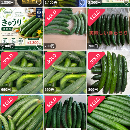
いいね！
いいね！
1,880
円
1,400
円
2,300
円
いいね！
2,300
円
700
円
700
円
690
円
690
円
800
円