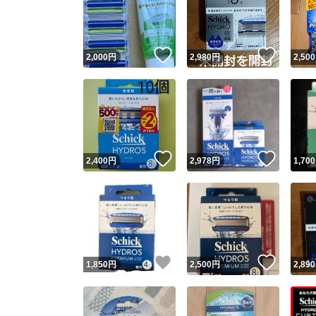
いいね！
いいね
2,000
円
2,980
円
2,500
いいね！
いいね
2,400
円
2,978
円
1,700
Yaho
安心取引
安心
いいね！
いいね
1,850
円
2,500
円
2,890
取引実績
取引