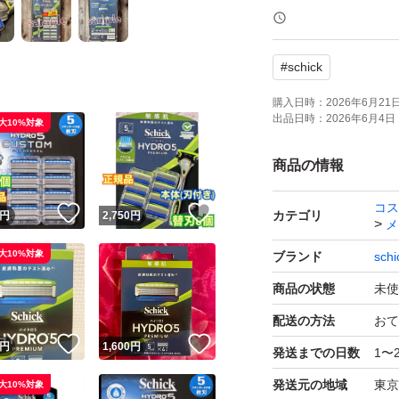
☆刃の総数は『9』
#
schick
お間違えなきよう
購入日時：
2026年6月21日 
出品日時：
2026年6月4日 
大10%対象
写真5.6枚目パッ
同品をバラして出
商品の情報
本体に保護キャップ
コス
！
いいね！
いいね！
カテゴリ
円
2,750
円
メ
ハイドロシリーズ
大10%対象
ブランド
schi
シックシリーズは
商品の状態
未使
他のシックシリー
配送の方法
おて
！
いいね！
いいね！
円
1,600
円
発送までの日数
1〜
■アロエ+ビタミン
■ウォータースルー
発送元の地域
東京
大10%対象