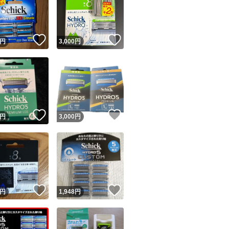
本体(刃付き)+替
→PE袋にて密閉し
！
いいね！
いいね！
→硬めの袋に入れ
円
3,000
円
ご了承の上ご検討
※替刃ケースの裏
ユーザーの実績について
緩衝材、PE袋、封
！
いいね！
いいね！
円
3,000
円
これらも全て新品
o!フリマが定めた一定の基準を満たしたユーザーにバッジを付与しています
出品者
金土日祝日にご購
この商品の情報をコピーします
翌郵便局営業日以
取引出品者
Yahoo!フリマの基準をクリアした安心・安全なユーザーです
！
いいね！
いいね！
商品画像の
無断転載は禁止
されています
円
1,948
円
コピーされた情報は
必ずご自身の商品に合わせて編集
してください
#コストコ
コピーは
1商品につき1回
です
#Costco
実績◯+
このユーザーはYahoo!フリマの取引を完了させた実績があり