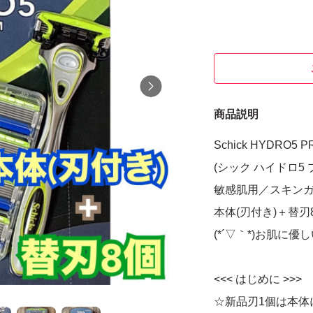
商品説明
Schick HYDRO5 
(シック ハイドロ5
敏感肌用／スキンガ
本体(刃付き)＋替刃
(*´▽｀*)お肌に優し
<<< はじめに >>>
☆新品刃1個は本体