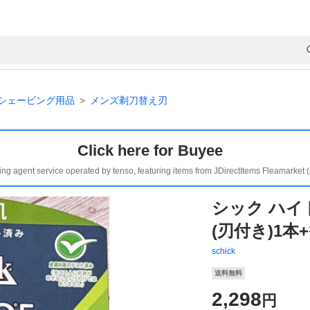
シェービング用品
メンズ剃刀替え刃
Click here for Buyee
ing agent service operated by tenso, featuring items from JDirectItems Fleamarket 
シック ハイ
(刃付き)1本
schick
送料無料
2,298
円