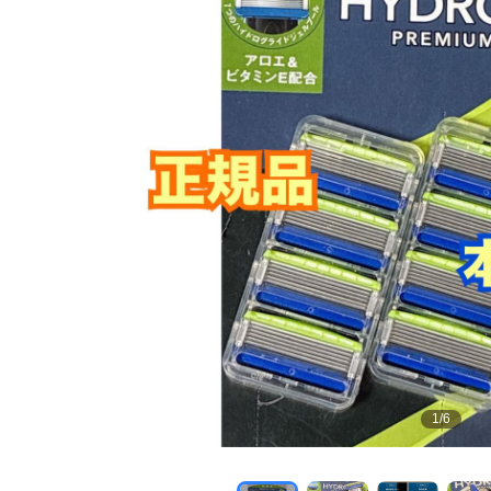
1
/
6