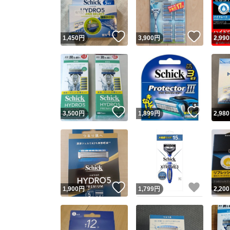
他フ
いいね！
いいね
1,450
円
3,900
円
2,990
スピード
※このバッ
スピ
いいね！
いいね
3,500
円
1,899
円
2,980
スピ
安心
いいね！
いいね
1,900
円
1,799
円
2,200