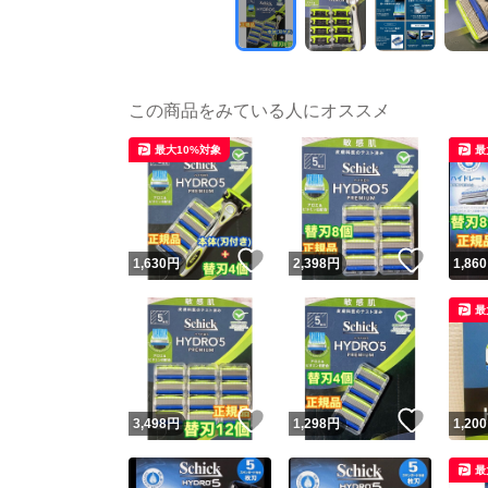
この商品をみている人にオススメ
最大10%対象
最
いいね！
いいね
1,630
円
2,398
円
1,860
最
いいね！
いいね
3,498
円
1,298
円
1,200
最