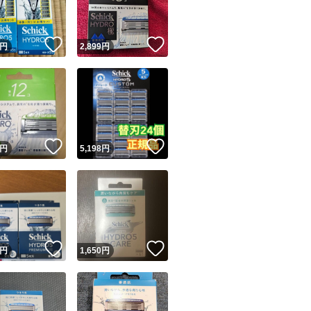
！
いいね！
いいね！
円
2,899
円
！
いいね！
いいね！
円
5,198
円
！
いいね！
いいね！
円
1,650
円