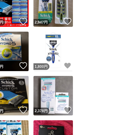
#シック
商品情報コピー機
#ハイドロ
リマ実績◯+
このユーザーは他フリマサービスでの取引実績があります
！
いいね！
いいね！
円
2,947
円
出品ページへ
#プレミアム
&安心発送
#ジェルプール
キャンセル
ジは実績に基づく表示であり、発送を保証しているものではありません
#カミソリ
このユーザーは高頻度で24時間以内＆設定した発送日数内に
#髭剃り
ード＆安心発送
ます
#ヒゲ
！
いいね！
いいね！
円
1,800
円
#ホルダー
ード発送
このユーザーは高頻度で24時間以内に発送しています
#シェービング
#敏感肌
発送
このユーザーは設定した発送日数内に発送しています
#敏感
！
いいね！
いいね！
#5枚刃
円
2,378
円