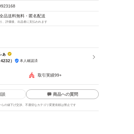
ー／細かい部分まで整えられる
0923168
枚刃／ヒリヒリから肌を守る
マは全品送料無料・匿名配送
り、評価後、出品者に支払われます
済み
りまくって下さい！
_ 毛を刈られたの羊のように！
ふぁ
（
4232
）
本人確認済
取引実績99+
刃部分またはケース内に白い粉末状のものが付
いますが、水に触れると溶けだすジェル部分の
相談
商品への質問
着している物の為、使用上問題は御座いません
からの値下げ交渉、不適切なカテゴリ変更依頼は禁止です
しまして
下記簡易梱包です。