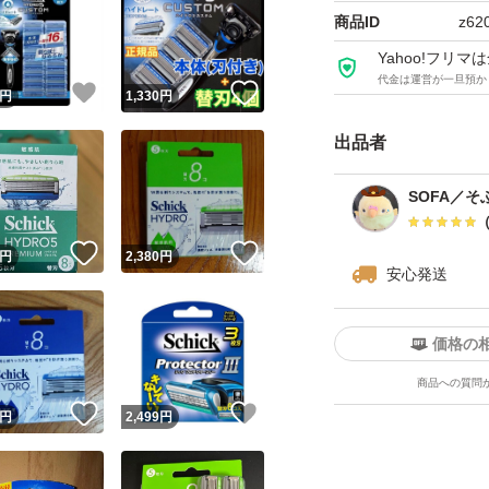
■フリップ式トリマ
商品ID
z62
■スキンガード付5
Yahoo!フリ
代金は運営が一旦預か
■皮膚科医のテスト
！
いいね！
いいね！
円
1,330
円
出品者
ゾーリゾーリと剃
ヾ(⌒(_*・ω・)
SOFA／そ
！
いいね！
いいね！
円
2,380
円
☆お品の特性です
安心発送
製品の仕様上、剃
着する場合がござ
価格の
一部が粉末化し付
商品への質問
！
いいね！
いいね！
円
2,499
円
☆梱包、配送に関
売値を抑える為、