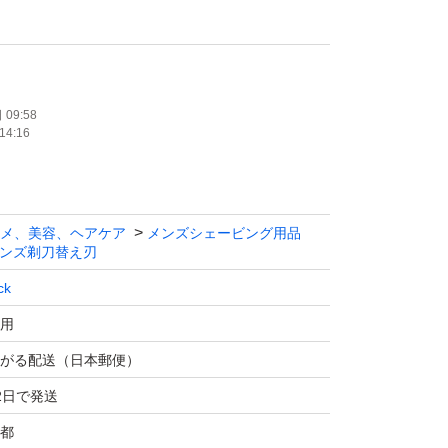
です
、ご検討願います
09:58
14:16
ケージサンプルです。
品しております。
+替刃4個入りケース2個付きです
メ、美容、ヘアケア
メンズシェービング用品
ンズ剃刀替え刃
の敏感肌用です。
ck
全て互換性がありますので
用
ズ本体にも替刃は適用できます。
がる配送（日本郵便）
2日で発送
E配合／肌への摩擦を軽減
構造／洗い流し簡単
都