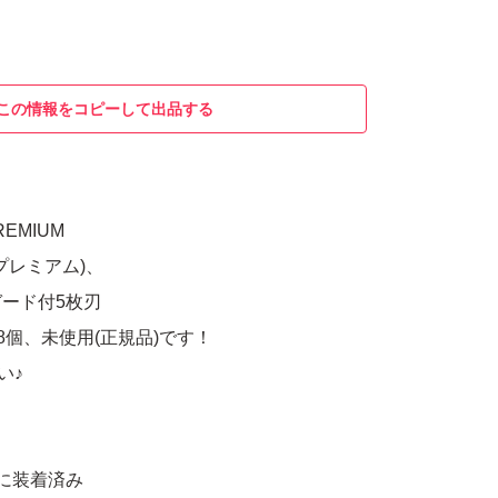
この情報をコピーして出品する
PREMIUM
 プレミアム)、
ード付5枚刃
8個、未使用(正規品)です！
い♪
に装着済み