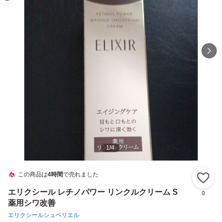
1
/
4
この商品は
4時間
で売れました
い
エリクシール レチノパワー リンクルクリーム S
0
薬用シワ改善
エリクシールシュペリエル