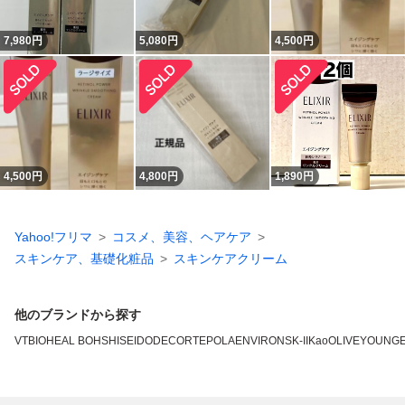
7,980
円
5,080
円
4,500
円
4,500
円
4,800
円
1,890
円
Yahoo!フリマ
コスメ、美容、ヘアケア
スキンケア、基礎化粧品
スキンケアクリーム
他のブランドから探す
VT
BIOHEAL BOH
SHISEIDO
DECORTE
POLA
ENVIRON
SK-II
Kao
OLIVEYOUNG