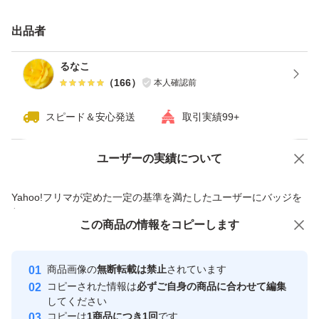
出品者
るなこ
（
166
）
本人確認前
スピード＆安心発送
取引実績99+
ユーザーの実績について
価格の相談
商品への質問
商品への質問からの値下げ交渉、不適切なカテゴリ変更依頼は禁止です
Yahoo!フリマが定めた一定の基準を満たしたユーザーにバッジを
付与しています
この商品をみている人にオススメ
この商品の情報をコピーします
安心取引出品者
最大10%対象
最大10%対象
Yahoo!フリマの基準をクリアした安
安心取引出品者
商品画像の
無断転載は禁止
されています
心・安全なユーザーです
コピーされた情報は
必ずご自身の商品に合わせて編集
取引実績
してください
コピーは
1商品につき1回
です