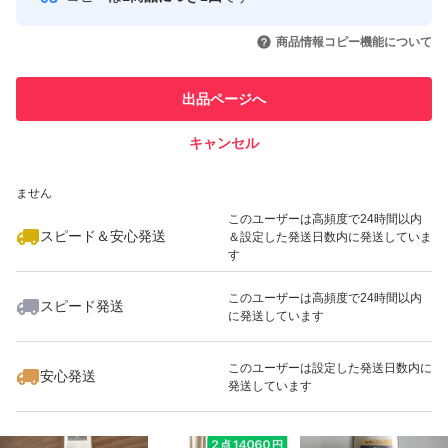
このユーザーはYahoo!フリマの取
取引実績◯+
いいね！
いいね！
4,500
円
5,000
円
4,500
円
引を完了させた実績があります
商品情報コピー機能について
最大10%対象
このユーザーは他フリマサービス
他フリマ実績◯+
出品ページへ
での取引実績があります
キャンセル
スピード&安心発送
いいね！
いいね！
4,700
※このバッジは実績に基づく表示であり、発送を保証しているものではあり
円
7,500
円
6,000
円
ません
最大10%対象
このユーザーは高頻度で24時間以内
スピード＆安心発送
＆設定した発送日数内に発送していま
す
このユーザーは高頻度で24時間以内
スピード発送
に発送しています
いいね！
いいね！
1,890
円
5,000
円
3,750
円
このユーザーは設定した発送日数内に
安心発送
発送しています