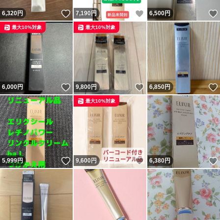
いいね！
いいね！
6,320
円
7,190
円
6,500
円
最大10%対象
最大10%対象
いいね！
いいね！
6,000
円
9,800
円
6,850
円
最大10%対象
いいね！
いいね！
5,999
円
9,600
円
6,380
円