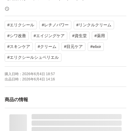
【容量】15g
【商品の状態】未使用
#
エリクシール
#
レチノパワー
#
リンクルクリーム
【カラー】ホワイト系
#
シワ改善
#
エイジングケア
#
資生堂
#
薬用
よろしくお願いいたします。
#
スキンケア
#
クリーム
#
目元ケア
#
elixir
#
エリクシールシュペリエル
エリクシールシュペリエル レチノパワー リンクルクリー
ム S 15g
購入日時：
2026年6月4日 18:57
出品日時：
2026年6月4日 14:16
ブランド：ELIXIR（コスメ） エリクシールシュペリエル
商品の情報