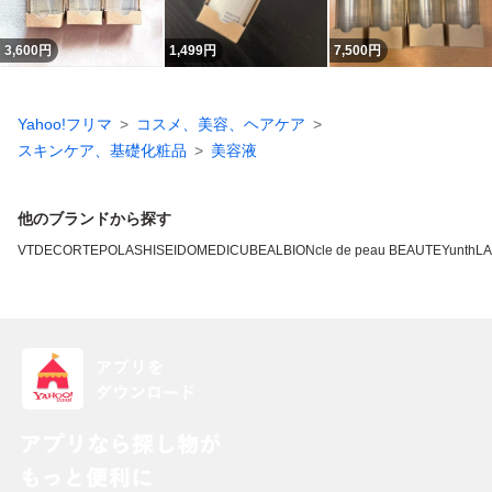
3,600
円
1,499
円
7,500
円
Yahoo!フリマ
コスメ、美容、ヘアケア
スキンケア、基礎化粧品
美容液
他のブランドから探す
VT
DECORTE
POLA
SHISEIDO
MEDICUBE
ALBION
cle de peau BEAUTE
Yunth
L