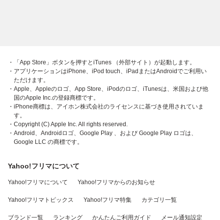
・「App Store」ボタンを押すとiTunes （外部サイト）が起動します。
・アプリケーションはiPhone、iPod touch、iPadまたはAndroidでご利用い
ただけます。
・Apple、Appleのロゴ、App Store、iPodのロゴ、iTunesは、米国および他
国のApple Inc.の登録商標です。
・iPhone商標は、アイホン株式会社のライセンスに基づき使用されていま
す。
・Copyright (C) Apple Inc. All rights reserved.
・Android、Androidロゴ、Google Play 、および Google Play ロゴは、
Google LLC の商標です。
Yahoo!フリマについて
Yahoo!フリマについて
Yahoo!フリマからのお知らせ
Yahoo!フリマトピックス
Yahoo!フリマ特集
カテゴリ一覧
ブランド一覧
ランキング
かんたんご利用ガイド
メール通知設定