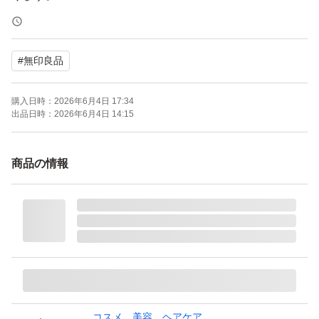
新品未使用品
#
無印良品
発酵成分を含むプッシュボトルタイプの導入美容液で、肌
の浸透を助けます。
購入日時：
2026年6月4日 17:34
出品日時：
2026年6月4日 14:15
- 製品名: 発酵導入美容液
- タイプ: ブースター・導入液
商品の情報
- ブランド: 無印良品
- 容量: 100ml
- 使用方法: プッシュボトルタイプ
※ゆうパケットポストminiでの発送予定となり厚みギリギ
リの為、簡易包装となりますのでよろしくお願い致します
m(__)m
コスメ、美容、ヘアケア