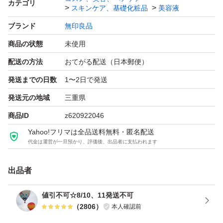
カテゴリ
スキンケア、基礎化粧品
美容液
ブランド
無印良品
※商品の状態について
商品の状態
未使用
新品未使用ですが、自宅保管のため完璧を求める方はご購
入をお控えください（外箱に擦れや汚れ、へこみ等がある
配送の方法
おてがる配送（日本郵便）
場合がございます）。
発送までの日数
1〜2日で発送
発送元の地域
三重県
※正規品に関する質問について
商品ID
z620922046
出品商品は全て正規品になります。少しでも気にされる方
Yahoo!フリマは全品送料無料・匿名配送
はご購入をお控えください。
代金は運営が一旦預かり、評価後、出品者に支払われます
出品者
無印良品 発酵導入美容液 大容量 100ml
値引不可☆8/10、11発送不可
（
2806
）
本人確認前