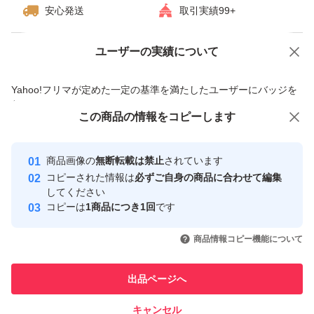
安心発送
取引実績99+
ユーザーの実績について
価格の相談
商品への質問
商品への質問からの値下げ交渉、不適切なカテゴリ変更依頼は禁止です
Yahoo!フリマが定めた一定の基準を満たしたユーザーにバッジを
付与しています
この商品をみている人にオススメ
この商品の情報をコピーします
安心取引出品者
最大10%対象
最大10%対象
Yahoo!フリマの基準をクリアした安
安心取引出品者
商品画像の
無断転載は禁止
されています
心・安全なユーザーです
コピーされた情報は
必ずご自身の商品に合わせて編集
取引実績
してください
コピーは
1商品につき1回
です
このユーザーはYahoo!フリマの取
取引実績◯+
いいね！
いいね！
2,790
円
3,100
円
1,598
円
引を完了させた実績があります
商品情報コピー機能について
最大10%対象
最大10%対象
このユーザーは他フリマサービス
他フリマ実績◯+
出品ページへ
での取引実績があります
キャンセル
スピード&安心発送