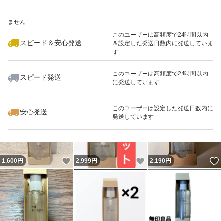
いいね！
いいね！
1,499
※このバッジは実績に基づく表示であり、発送を保証しているものではあり
円
2,580
円
2,850
円
ません
最大10%対象
最大10%対象
このユーザーは高頻度で24時間以内
スピード＆安心発送
＆設定した発送日数内に発送していま
す
このユーザーは高頻度で24時間以内
スピード発送
に発送しています
いいね！
いいね！
1,599
円
1,499
円
3,600
円
このユーザーは設定した発送日数内に
安心発送
発送しています
いいね！
いいね！
1,600
円
2,999
円
2,190
円