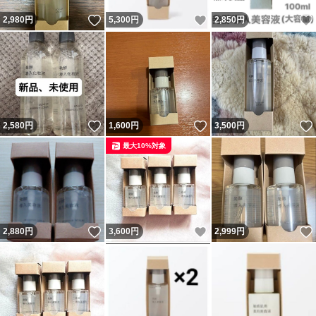
いいね！
いいね！
2,980
円
5,300
円
2,850
円
いいね！
いいね！
2,580
円
1,600
円
3,500
円
最大10%対象
いいね！
いいね！
2,880
円
3,600
円
2,999
円