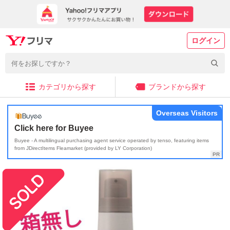
ログイン
カテゴリから探す
ブランドから探す
Overseas Visitors
Click here for Buyee
Buyee - A multilingual purchasing agent service operated by tenso, featuring items
from JDirectItems Fleamarket (provided by LY Corporation)