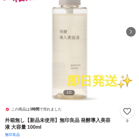
1
/
2
この商品は
3時間
で売れました
い
外箱無し【新品未使用】無印良品 発酵導入美容
0
液 大容量 100ml
無印良品