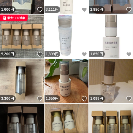
いいね！
いいね！
1,600
円
3,111
円
2,880
円
最大10%対象
いいね！
いいね！
5,200
円
1,899
円
1,850
円
いいね！
いいね！
3,300
円
1,650
円
1,099
円