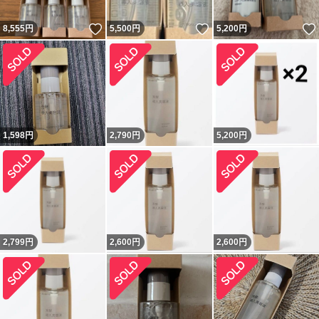
いいね！
いいね！
8,555
円
5,500
円
5,200
円
1,598
円
2,790
円
5,200
円
2,799
円
2,600
円
2,600
円