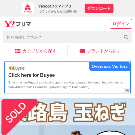
ログイン
カテゴリから探す
ブランドから探す
Overseas Visitors
Click here for Buyee
Buyee - A multilingual purchasing agent service operated by tenso, featuring items
from JDirectItems Fleamarket (provided by LY Corporation)