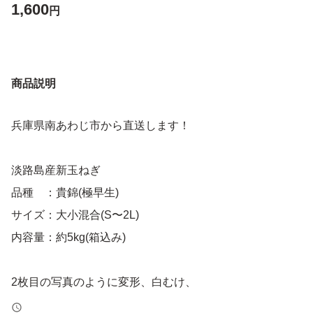
1,600
円
商品説明
兵庫県南あわじ市から直送します！
淡路島産新玉ねぎ
品種 ：貴錦(極早生)
サイズ：大小混合(S〜2L)
内容量：約5kg(箱込み)
2枚目の写真のように変形、白むけ、
分球、とうたち、小玉等、