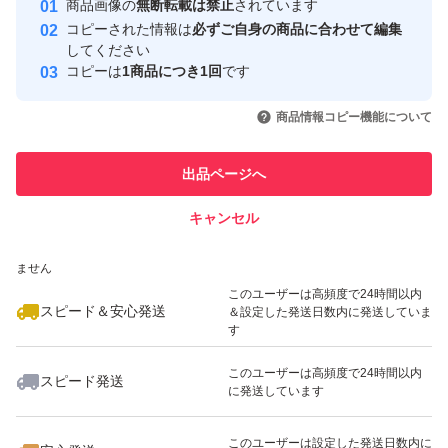
商品画像の
無断転載は禁止
されています
心・安全なユーザーです
コピーされた情報は
必ずご自身の商品に合わせて編集
取引実績
してください
コピーは
1商品につき1回
です
このユーザーはYahoo!フリマの取
取引実績◯+
いいね！
いいね！
1,500
円
1,950
円
1,500
円
引を完了させた実績があります
商品情報コピー機能について
最大10%対象
最大10%対象
最大10%対象
このユーザーは他フリマサービス
他フリマ実績◯+
出品ページへ
での取引実績があります
キャンセル
スピード&安心発送
いいね！
いいね！
1,500
※このバッジは実績に基づく表示であり、発送を保証しているものではあり
円
1,480
円
1,950
円
ません
最大10%対象
このユーザーは高頻度で24時間以内
スピード＆安心発送
＆設定した発送日数内に発送していま
す
このユーザーは高頻度で24時間以内
スピード発送
に発送しています
いいね！
いいね！
2,100
円
1,650
円
2,500
円
このユーザーは設定した発送日数内に