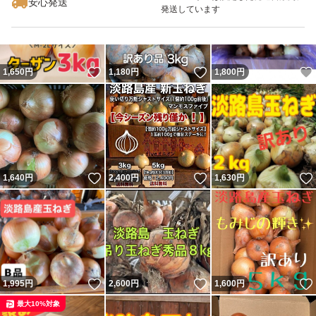
安心発送
発送しています
いいね！
いいね！
1,650
円
1,180
円
1,800
円
いいね！
いいね！
1,640
円
2,400
円
1,630
円
いいね！
いいね！
1,995
円
2,600
円
1,600
円
最大10%対象