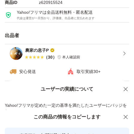
商品ID
z620915524
ばコメント欄にお願いいたします。
Yahoo!フリマは全品送料無料・匿名配送
代金は運営が一旦預かり、評価後、出品者に支払われます
. . .φ()
出品者
兵庫県南あわじ市で家族で農業を営んでおります。
農家の息子P
玉ねぎやレタスなどベテランの父母と共に丁寧に収穫・選
（
30
）
本人確認前
別をし普段はJAに出荷しています。
安心発送
取引実績30+
そんな新鮮で美味しい玉ねぎをぜひお試しください！
ユーザーの実績について
価格の相談
商品への質問
商品への質問からの値下げ交渉、不適切なカテゴリ変更依頼は禁止です
Yahoo!フリマが定めた一定の基準を満たしたユーザーにバッジを
付与しています
この商品をみている人にオススメ
この商品の情報をコピーします
安心取引出品者
最大10%対象
最大10%対象
最大10%対象
Yahoo!フリマの基準をクリアした安
安心取引出品者