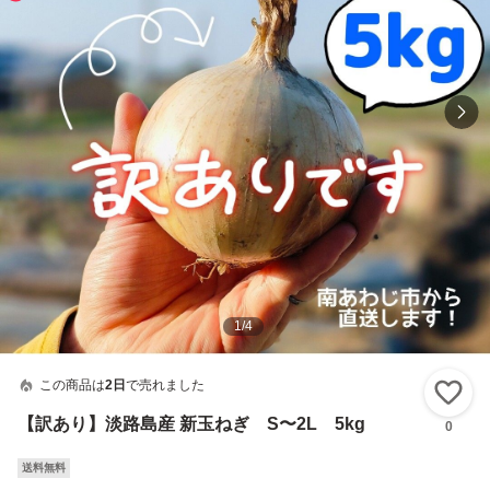
1
/
4
この商品は
2日
で売れました
い
【訳あり】淡路島産 新玉ねぎ S〜2L 5kg
0
送料無料