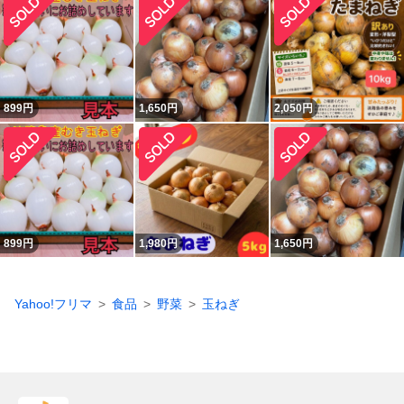
899
円
1,650
円
2,050
円
899
円
1,980
円
1,650
円
Yahoo!フリマ
食品
野菜
玉ねぎ