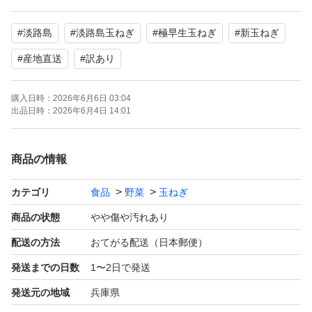
訳ありの玉ねぎになります。
#
淡路島
#
淡路島玉ねぎ
#
極早生玉ねぎ
#
新玉ねぎ
味は正規品と変わりありませんので
ご安心ください(*^^*)
#
産地直送
#
訳あり
購入日時：
2026年6月6日 03:04
この時期限定の極早生玉ねぎ
出品日時：
2026年6月4日 14:01
もう少しで終了しますので
この機会にぜひお試しください！
商品の情報
多少土がついています。
カテゴリ
食品
野菜
玉ねぎ
配送中に傷む可能性がありますのでご了承くださいm(_ _)
商品の状態
やや傷や汚れあり
m
配送の方法
おてがる配送（日本郵便）
発送までの日数
1〜2日で発送
3kg、10kgでも販売しております。
発送元の地域
兵庫県
他にご要望等あればできる限り対応しますので、何かあれ