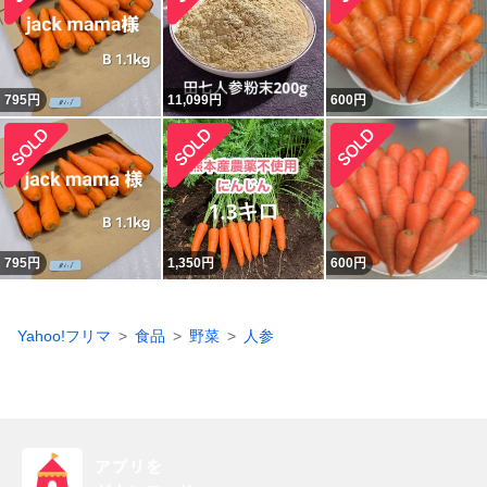
795
円
11,099
円
600
円
795
円
1,350
円
600
円
Yahoo!フリマ
食品
野菜
人参