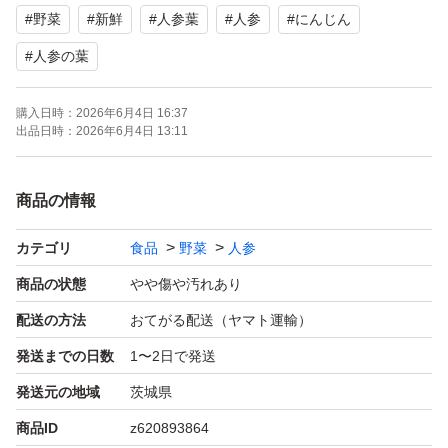
#
野菜
#
新鮮
#
人参葉
#
人参
#
にんじん
#
人参の葉
購入日時：
2026年6月4日 16:37
出品日時：
2026年6月4日 13:11
商品の情報
カテゴリ
食品
野菜
人参
商品の状態
やや傷や汚れあり
配送の方法
おてがる配送（ヤマト運輸）
発送までの日数
1〜2日で発送
発送元の地域
茨城県
商品ID
z620893864