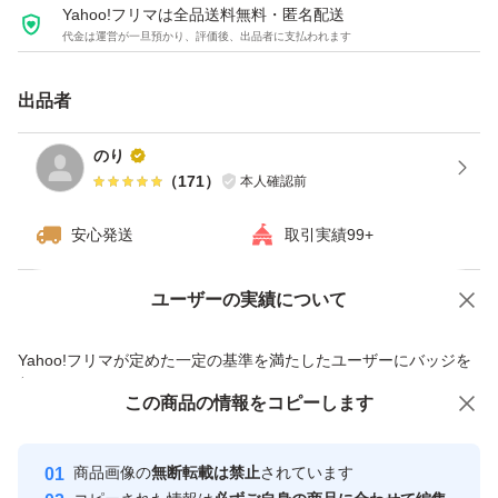
Yahoo!フリマは全品送料無料・匿名配送
代金は運営が一旦預かり、評価後、出品者に支払われます
出品者
のり
（
171
）
本人確認前
安心発送
取引実績99+
ユーザーの実績について
価格の相談
商品への質問
商品への質問からの値下げ交渉、不適切なカテゴリ変更依頼は禁止です
Yahoo!フリマが定めた一定の基準を満たしたユーザーにバッジを
付与しています
この商品をみている人にオススメ
この商品の情報をコピーします
安心取引出品者
最大10%対象
Yahoo!フリマの基準をクリアした安
安心取引出品者
商品画像の
無断転載は禁止
されています
心・安全なユーザーです