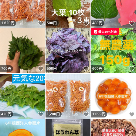
いいね！
いいね！
1,620
円
500
円
480
円
最大10%対象
いいね！
いいね！
700
円
500
円
600
円
いいね！
いいね！
420
円
1,200
円
1,099
円