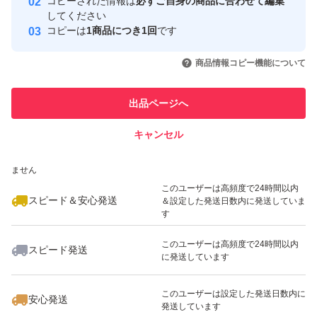
コピーされた情報は
必ずご自身の商品に合わせて編集
取引実績
してください
コピーは
1商品につき1回
です
このユーザーはYahoo!フリマの取
取引実績◯+
いいね！
いいね！
880
円
660
円
1,350
円
引を完了させた実績があります
商品情報コピー機能について
最大10%対象
このユーザーは他フリマサービス
他フリマ実績◯+
出品ページへ
での取引実績があります
キャンセル
スピード&安心発送
いいね！
いいね！
600
※このバッジは実績に基づく表示であり、発送を保証しているものではあり
円
500
円
1,333
円
ません
最大10%対象
このユーザーは高頻度で24時間以内
スピード＆安心発送
＆設定した発送日数内に発送していま
す
このユーザーは高頻度で24時間以内
スピード発送
に発送しています
いいね！
いいね！
600
円
720
円
630
円
このユーザーは設定した発送日数内に
安心発送
発送しています