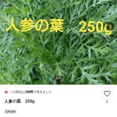
1
/
3
この商品は
3時間
で売れました
い
人参の葉 250g
0
送料無料