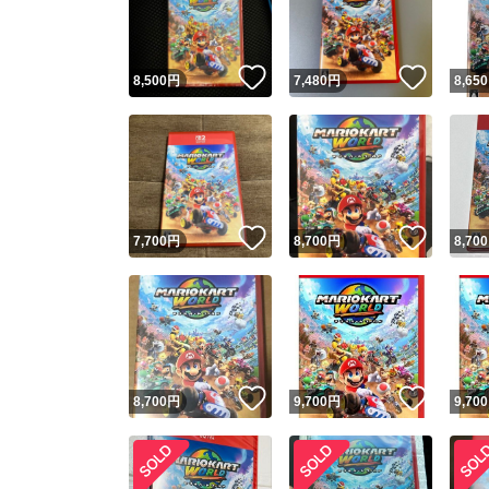
他フ
いいね！
いいね
8,500
円
7,480
円
8,650
スピード
※このバッ
スピ
いいね！
いいね
7,700
円
8,700
円
8,700
スピ
安心
いいね！
いいね
8,700
円
9,700
円
9,700