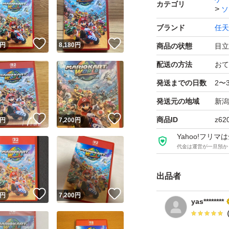
カテゴリ
ソ
ブランド
任天
！
いいね！
いいね！
円
8,180
円
商品の状態
目立
配送の方法
おて
発送までの日数
2〜
発送元の地域
新潟
！
いいね！
いいね！
商品ID
z62
円
7,200
円
Yahoo!フリ
代金は運営が一旦預か
出品者
！
いいね！
いいね！
円
7,200
円
yas********