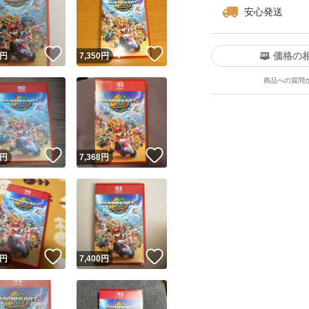
安心発送
！
いいね！
いいね！
価格の
円
7,350
円
商品への質問
ユーザーの実績について
！
いいね！
いいね！
円
7,368
円
o!フリマが定めた一定の基準を満たしたユーザーにバッジを付与しています
出品者
この商品の情報をコピーします
取引出品者
Yahoo!フリマの基準をクリアした安心・安全なユーザーです
！
いいね！
いいね！
商品画像の
無断転載は禁止
されています
円
7,400
円
コピーされた情報は
必ずご自身の商品に合わせて編集
してください
コピーは
1商品につき1回
です
実績◯+
このユーザーはYahoo!フリマの取引を完了させた実績があり