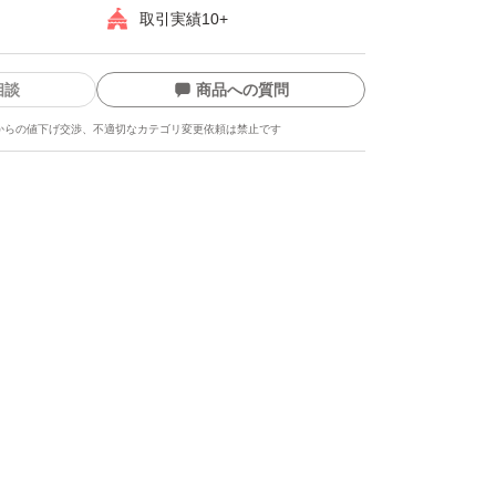
取引実績10+
相談
商品への質問
からの値下げ交渉、不適切なカテゴリ変更依頼は禁止です
ます