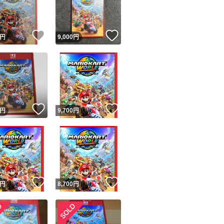
商品情報コピー機
リマ実績◯+
このユーザーは他フリマサービスでの取引実績があります
！
いいね！
いいね！
円
9,000
円
出品ページへ
&安心発送
キャンセル
ジは実績に基づく表示であり、発送を保証しているものではありません
このユーザーは高頻度で24時間以内＆設定した発送日数内に
ード＆安心発送
ます
！
いいね！
いいね！
円
9,700
円
ード発送
このユーザーは高頻度で24時間以内に発送しています
発送
このユーザーは設定した発送日数内に発送しています
！
いいね！
いいね！
円
8,700
円