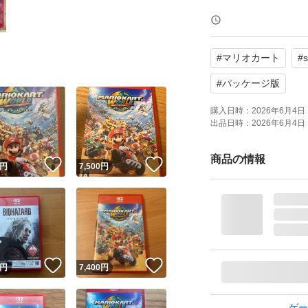
#
マリオカート
#
s
#
パッケージ版
購入日時：
2026年6月4日 
出品日時：
2026年6月4日 
商品の情報
！
いいね！
いいね！
円
7,500
円
！
いいね！
いいね！
円
7,400
円
ゲー