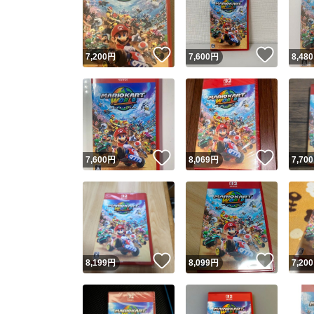
いいね！
いいね
7,200
円
7,600
円
8,480
いいね！
いいね
7,600
円
8,069
円
7,700
Yaho
安心取引
安心
いいね！
いいね
8,199
円
8,099
円
7,200
取引実績
取引