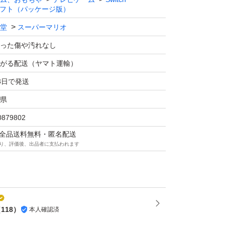
フト（パッケージ版）
堂
スーパーマリオ
った傷や汚れなし
がる配送（ヤマト運輸）
3日で発送
県
0879802
マは全品送料無料・匿名配送
り、評価後、出品者に支払われます
（
118
）
本人確認済