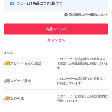
コピーは
1商品につき1回
です
このユーザーはYahoo!フリマの取
取引実績◯+
いいね！
いいね！
12,500
円
12,500
円
11,500
円
引を完了させた実績があります
商品情報コピー機能について
このユーザーは他フリマサービス
他フリマ実績◯+
出品ページへ
での取引実績があります
キャンセル
スピード&安心発送
いいね！
いいね！
11,500
※このバッジは実績に基づく表示であり、発送を保証しているものではあり
円
11,500
円
11,500
円
ません
このユーザーは高頻度で24時間以内
スピード＆安心発送
＆設定した発送日数内に発送していま
す
このユーザーは高頻度で24時間以内
スピード発送
に発送しています
いいね！
いいね！
10,500
円
11,500
円
12,800
円
このユーザーは設定した発送日数内に
安心発送
発送しています