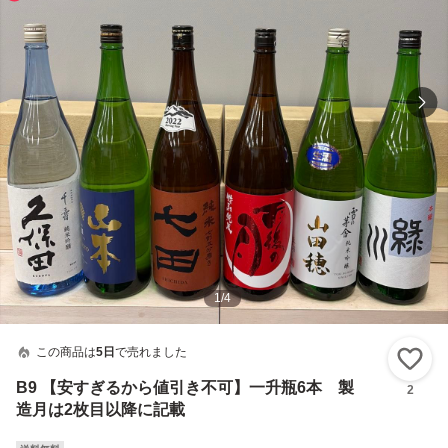
1
/
4
この商品は
5日
で売れました
い
B9 【安すぎるから値引き不可】一升瓶6本 製
2
造月は2枚目以降に記載