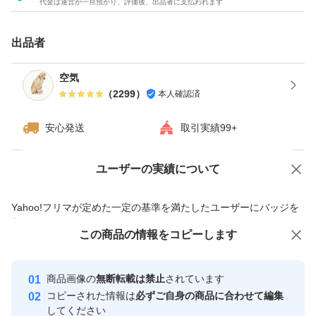
代金は運営が一旦預かり、評価後、出品者に支払われます
・ダンボールは破損しやすい為プラスチック箱を推奨しま
す。※四合瓶はサイズの都合上ダンボールでの発送がメイ
出品者
ンとなります。
空気
（
2299
）
本人確認済
------------検索用------------
獺祭、十四代、黒龍、而今、鍋島、勝駒、花邑、花陽浴、
安心発送
取引実績99+
新政、飛露喜、田酒、東洋美人、写楽、No6、鳳凰美田、
久保田、作、澤屋まつもと、大吟醸、純米大吟醸、日本
ユーザーの実績について
価格の相談
商品への質問
酒、亜麻猫、陽乃鳥、天蛙、プレミア酒、日本酒、山本、
商品への質問からの値下げ交渉、不適切なカテゴリ変更依頼は禁止です
Yahoo!フリマが定めた一定の基準を満たしたユーザーにバッジを
冩楽、飛露喜、十四代、磯自慢
付与しています
くどき上手、澤屋まつもと、花陽浴、勝駒、九平次、久保
この商品をみている人にオススメ
この商品の情報をコピーします
安心取引出品者
田、山田錦、白鶴錦、居酒屋
Yahoo!フリマの基準をクリアした安
安心取引出品者
商品画像の
無断転載は禁止
されています
心・安全なユーザーです
コピーされた情報は
必ずご自身の商品に合わせて編集
取引実績
してください