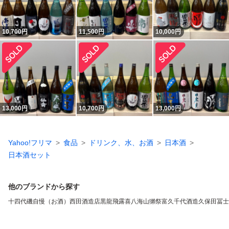
10,700
円
11,500
円
10,000
円
13,000
円
10,700
円
13,000
円
Yahoo!フリマ
食品
ドリンク、水、お酒
日本酒
日本酒セット
他のブランドから探す
十四代
磯自慢（お酒）
西田酒造店
黒龍
飛露喜
八海山
獺祭
富久千代酒造
久保田
冨士