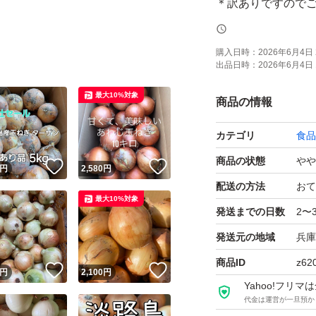
＊訳ありですので
る方のみご購入くだ
購入日時：
2026年6月4日 
出品日時：
2026年6月4日 
※早生種より日持
す!!
最大10%対象
商品の情報
カテゴリ
食品
※発送方法※
・お手軽配送（ヤ
商品の状態
やや
！
いいね！
いいね！
円
2,580
円
最短で翌日配達
配送の方法
おて
最大10%対象
(北海道・沖縄・離島
発送までの日数
2〜
最短を指定させて
発送元の地域
兵庫
す。
商品ID
z62
！
いいね！
いいね！
円
2,100
円
Yahoo!フリ
・生物ですので受
代金は運営が一旦預か