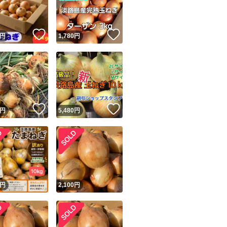
商品情報コピー機
リマ実績◯+
このユーザーは他フリマサービスでの取引実績があります
！
いいね！
いいね！
円
1,780
円
出品ページへ
&安心発送
キャンセル
ジは実績に基づく表示であり、発送を保証しているものではありません
このユーザーは高頻度で24時間以内＆設定した発送日数内に
ード＆安心発送
ます
！
いいね！
いいね！
円
5,480
円
ード発送
このユーザーは高頻度で24時間以内に発送しています
発送
このユーザーは設定した発送日数内に発送しています
円
2,100
円