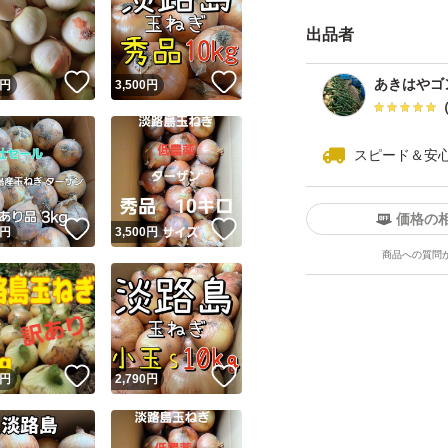
間希望していただ
出品者
しいです(^_^)
！
いいね！
いいね！
あきはやゴ
円
3,500
円
◎品種:中生(ターザ
◎重量:箱込み約10K
スピード＆安
◎梱包：100サイズ
玉ねぎダンボ
価格の
！
いいね！
いいね！
◎サイズ:ミックス
円
3,500
円
商品への質問
◎産地:発送:兵庫
◎訳ありについて
ハゼ、分球、変形
皮剥け等ですが味
！
いいね！
いいね！
円
2,790
円
同じで美味いです