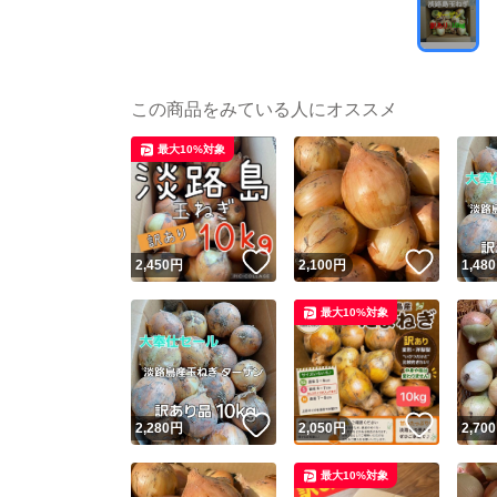
この商品をみている人にオススメ
最大10%対象
いいね！
いいね
2,450
円
2,100
円
1,480
最大10%対象
いいね！
いいね
2,280
円
2,050
円
2,700
最大10%対象