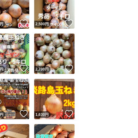
！
いいね！
いいね！
円
2,500
円
ユーザーの実績について
！
いいね！
いいね！
円
2,700
円
o!フリマが定めた一定の基準を満たしたユーザーにバッジを付与しています
出品者
この商品の情報をコピーします
取引出品者
Yahoo!フリマの基準をクリアした安心・安全なユーザーです
！
いいね！
いいね！
商品画像の
無断転載は禁止
されています
円
1,630
円
コピーされた情報は
必ずご自身の商品に合わせて編集
してください
コピーは
1商品につき1回
です
実績◯+
このユーザーはYahoo!フリマの取引を完了させた実績があり