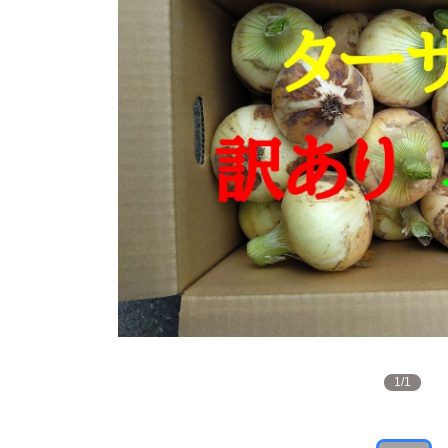
1
/
1