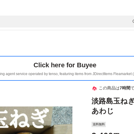
Click here for Buyee
ing agent service operated by tenso, featuring items from JDirectItems Fleamarket 
この商品は
7時間
淡路島玉ねぎ
あわじ
送料無料