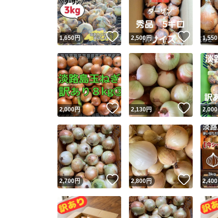
いいね！
いいね
1,650
円
2,500
円
1,550
いいね！
いいね
2,000
円
2,130
円
2,000
Yaho
安心取引
安心
いいね！
いいね
2,700
円
2,800
円
2,400
取引実績
取引