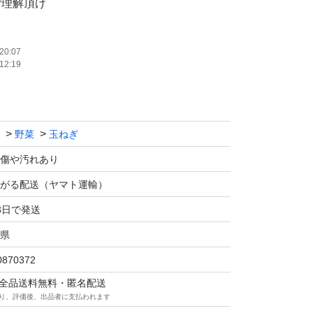
ご理解頂け
さい!!
20:07
12:19
ちがいいで
野菜
玉ねぎ
マト運輸）
傷や汚れあり
がる配送（ヤマト運輸）
 は除く)
3日で発送
いただきま
県
0870372
マは全品送料無料・匿名配送
け取れる時
り、評価後、出品者に支払われます