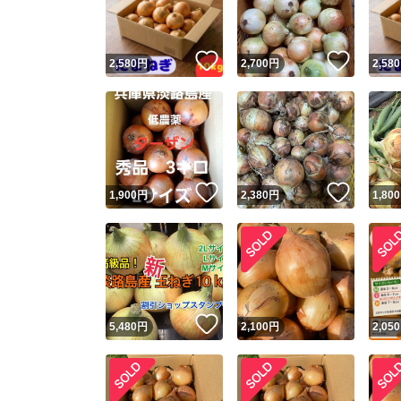
他フ
いいね！
いいね
2,580
円
2,700
円
2,580
スピード
※このバッ
スピ
いいね！
いいね
1,900
円
2,380
円
1,800
スピ
安心
いいね！
5,480
円
2,100
円
2,050