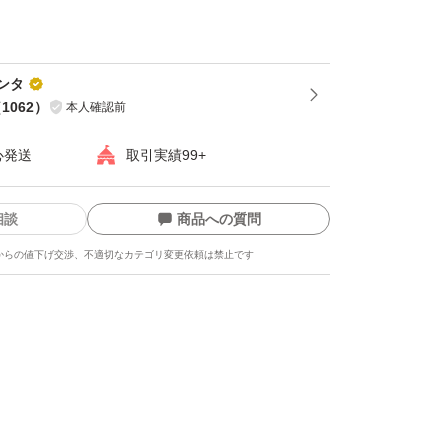
けると嬉
ンタ
ン)
（
1062
）
本人確認前
g
心発送
取引実績99+
ール
相談
商品への質問
からの値下げ交渉、不適切なカテゴリ変更依頼は禁止です
県南あわじ
、とう立、
は一等品と
。