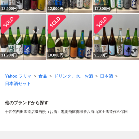
12,900
円
12,000
円
12,800
円
11,900
円
10,000
円
9,300
円
Yahoo!フリマ
食品
ドリンク、水、お酒
日本酒
日本酒セット
他のブランドから探す
十四代
西田酒造店
磯自慢（お酒）
黒龍
飛露喜
獺祭
八海山
冨士酒造
作
久保田