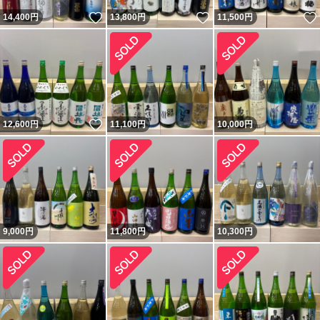
いいね！
いいね！
14,400
円
13,800
円
11,500
円
いいね！
12,600
円
11,100
円
10,000
円
9,000
円
11,800
円
10,300
円