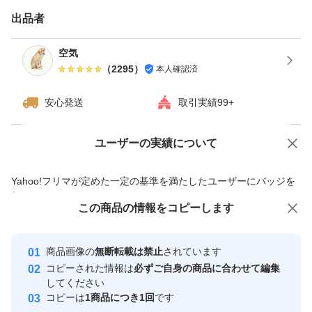
す。※四合瓶はサイズの都合上ダンボールでの発送がメイ
出品者
ンとなります。
空気
（
2295
）
本人確認済
------------検索用------------
獺祭、十四代、黒龍、而今、鍋島、勝駒、花邑、花陽浴、
安心発送
取引実績99+
新政、飛露喜、田酒、東洋美人、写楽、No6、鳳凰美田、
久保田、作、澤屋まつもと、大吟醸、純米大吟醸、日本
ユーザーの実績について
価格の相談
商品への質問
酒、亜麻猫、陽乃鳥、天蛙、プレミア酒、日本酒、山本、
商品への質問からの値下げ交渉、不適切なカテゴリ変更依頼は禁止です
Yahoo!フリマが定めた一定の基準を満たしたユーザーにバッジを
冩楽、飛露喜、十四代、磯自慢
付与しています
くどき上手、澤屋まつもと、花陽浴、勝駒、九平次、久保
この商品をみている人にオススメ
この商品の情報をコピーします
安心取引出品者
田、山田錦、白鶴錦、居酒屋
最大10%対象
最大10%対象
最大10%対象
Yahoo!フリマの基準をクリアした安
安心取引出品者
商品画像の
無断転載は禁止
されています
心・安全なユーザーです
コピーされた情報は
必ずご自身の商品に合わせて編集
取引実績
してください
コピーは
1商品につき1回
です
このユーザーはYahoo!フリマの取