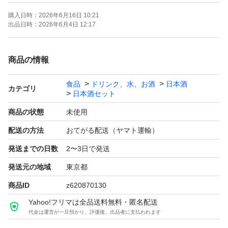
購入日時：
2026年6月16日 10:21
【お願い】
出品日時：
2026年6月4日 12:17
・・Yahoo!フリマの仕様につきクール便での発送は行な
っておりません。ご了承ください。
商品の情報
・20歳未満の方には販売しません。
食品
ドリンク、水、お酒
日本酒
・段ボールでの発送中に割れてしまう事があったため、お
カテゴリ
日本酒セット
酒用のP箱で発送しております！
商品の状態
未使用
・段ボールご希望の際は購入後にメッセージでご連絡くだ
配送の方法
おてがる配送（ヤマト運輸）
さい。
発送までの日数
2〜3日で発送
・配達日時のご希望がある方も購入後のメッセージでご連
絡ください。
発送元の地域
東京都
・日曜日、月曜日は発送をお休みさせて頂く場合がござい
商品ID
z620870130
ますが、ご了承下さい。
Yahoo!フリマは全品送料無料・匿名配送
代金は運営が一旦預かり、評価後、出品者に支払われます
・ダンボールは破損しやすい為プラスチック箱を推奨しま