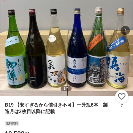
1
/
4
い
B19 【安すぎるから値引き不可】一升瓶6本 製
7
造月は2枚目以降に記載
送料無料