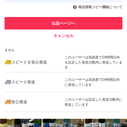
取引実績◯+
いいね！
いいね！
12,000
円
12,000
円
11,500
円
引を完了させた実績があります
商品情報コピー機能について
最大10%対象
最大10%対象
最大10%対象
このユーザーは他フリマサービス
他フリマ実績◯+
出品ページへ
での取引実績があります
キャンセル
スピード&安心発送
いいね！
いいね！
11,500
※このバッジは実績に基づく表示であり、発送を保証しているものではあり
円
11,500
円
14,000
円
ません
最大10%対象
最大10%対象
最大10%対象
このユーザーは高頻度で24時間以内
スピード＆安心発送
＆設定した発送日数内に発送していま
す
このユーザーは高頻度で24時間以内
スピード発送
に発送しています
いいね！
いいね！
13,000
円
11,000
円
11,500
円
最大10%対象
最大10%対象
このユーザーは設定した発送日数内に
安心発送
発送しています