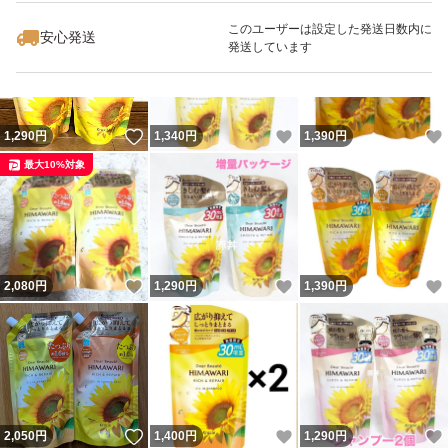
このユーザーは設定した発送日数内に
安心発送
発送しています
いいね！
いいね！
1,290
円
1,340
円
1,390
円
最大10%対象
いいね！
いいね！
2,080
円
1,290
円
1,390
円
いいね！
いいね！
2,050
円
1,400
円
1,290
円