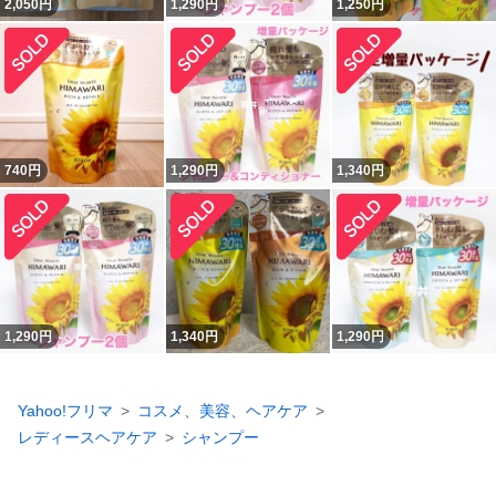
2,050
円
1,290
円
1,250
円
740
円
1,290
円
1,340
円
1,290
円
1,340
円
1,290
円
Yahoo!フリマ
コスメ、美容、ヘアケア
レディースヘアケア
シャンプー