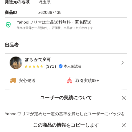
発送元の地域
埼玉県
商品ID
z620867438
Yahoo!フリマは全品送料無料・匿名配送
代金は運営が一旦預かり、評価後、出品者に支払われます
出品者
ぽち かて変可
（
371
）
本人確認済
安心発送
取引実績99+
ユーザーの実績について
価格の相談
商品への質問
商品への質問からの値下げ交渉、不適切なカテゴリ変更依頼は禁止です
Yahoo!フリマが定めた一定の基準を満たしたユーザーにバッジを
付与しています
この商品をみている人にオススメ
この商品の情報をコピーします
安心取引出品者