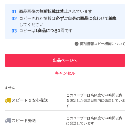
最大10%対象
最大10%対象
最大10%対象
Yahoo!フリマの基準をクリアした安
安心取引出品者
商品画像の
無断転載は禁止
されています
心・安全なユーザーです
コピーされた情報は
必ずご自身の商品に合わせて編集
取引実績
してください
コピーは
1商品につき1回
です
このユーザーはYahoo!フリマの取
取引実績◯+
いいね！
いいね！
1,340
円
1,290
円
1,390
円
引を完了させた実績があります
商品情報コピー機能について
最大10%対象
最大10%対象
このユーザーは他フリマサービス
他フリマ実績◯+
出品ページへ
での取引実績があります
キャンセル
スピード&安心発送
いいね！
いいね！
1,340
※このバッジは実績に基づく表示であり、発送を保証しているものではあり
円
1,340
円
1,340
円
ません
最大10%対象
このユーザーは高頻度で24時間以内
スピード＆安心発送
＆設定した発送日数内に発送していま
す
このユーザーは高頻度で24時間以内
スピード発送
に発送しています
いいね！
いいね！
1,400
円
1,290
円
1,340
円