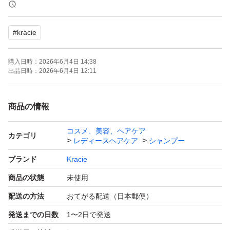
- オイルイン: シャンプー
#
kracie
ご覧いただきありがとうございます。
購入日時：
2026年6月4日 14:38
検索用
出品日時：
2026年6月4日 12:11
新品 未使用 美品 人気 定番 最新 廃盤 レア 希
少 値下げ 最安値 大特価 早い者勝ち 送料無料 即
商品の情報
購入歓迎 匿名配送 正規品 期間限定
コスメ、美容、ヘアケア
カテゴリ
レディースヘアケア
シャンプー
ブランド
Kracie
商品の状態
未使用
配送の方法
おてがる配送（日本郵便）
発送までの日数
1〜2日で発送