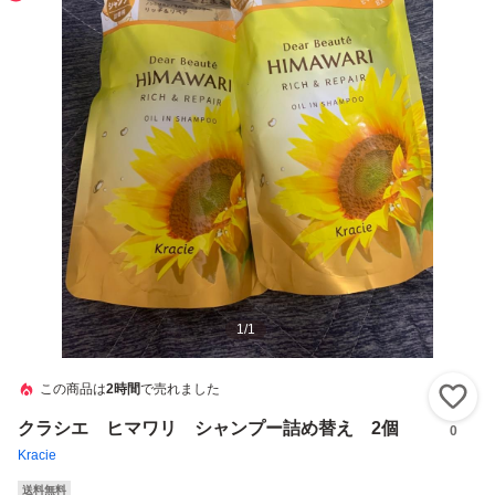
1
/
1
この商品は
2時間
で売れました
い
クラシエ ヒマワリ シャンプー詰め替え 2個
0
Kracie
送料無料