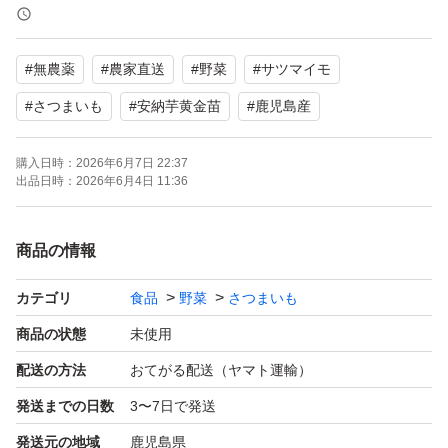
栽培期間中は農薬不使用で育てています。
もともと細目の苗になります。
#
無農薬
#
農家直送
#
野菜
#
サツマイモ
常温発送なので到着時は萎れた状態です。
#
さつまいも
#
安納芋黄金苗
#
鹿児島産
そのまま植えても大丈夫です。
購入日時：
2026年6月7日 22:37
雨の前日ならば活着が良くなります。
出品日時：
2026年6月4日 11:36
すぐに植付けできないときは新聞紙に包み
日陰で保管し可能ならば切り口を水に浸して下さい。
商品の情報
植え付け後、雨が降らない場合は2〜3日
カテゴリ
食品
野菜
さつまいも
水をたっぷり与えて下さい。
商品の状態
未使用
配送の方法
おてがる配送（ヤマト運輸）
植物なので写真とは異なる場合があります。
発送までの日数
3〜7日で発送
梱包はネコポスでの発送になります。
発送元の地域
鹿児島県