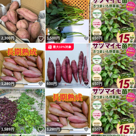
いいね！
いいね！
2,300
円
1,500
円
650
円
最大10%対象
いいね！
いいね！
1,280
円
600
円
650
円
いいね！
いいね！
1,589
円
1,280
円
650
円