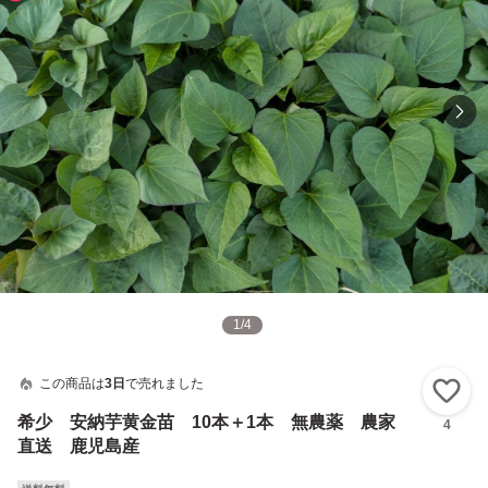
1
/
4
この商品は
3日
で売れました
い
希少 安納芋黄金苗 10本＋1本 無農薬 農家
4
直送 鹿児島産