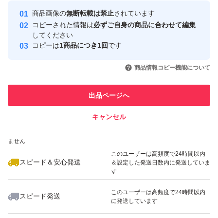
Yahoo!フリマの基準をクリアした安
安心取引出品者
商品画像の
無断転載は禁止
されています
心・安全なユーザーです
コピーされた情報は
必ずご自身の商品に合わせて編集
取引実績
してください
コピーは
1商品につき1回
です
このユーザーはYahoo!フリマの取
取引実績◯+
いいね！
いいね！
1,080
円
750
円
1,100
円
引を完了させた実績があります
商品情報コピー機能について
このユーザーは他フリマサービス
他フリマ実績◯+
出品ページへ
での取引実績があります
キャンセル
スピード&安心発送
いいね！
いいね！
600
※このバッジは実績に基づく表示であり、発送を保証しているものではあり
円
699
円
650
円
ません
このユーザーは高頻度で24時間以内
スピード＆安心発送
＆設定した発送日数内に発送していま
す
このユーザーは高頻度で24時間以内
スピード発送
に発送しています
いいね！
いいね！
650
円
1,300
円
1,490
円