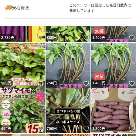
最大10%対象
このユーザーは設定した発送日数内に
安心発送
発送しています
いいね！
いいね！
2,780
円
880
円
1,400
円
いいね！
いいね！
980
円
750
円
1,400
円
いいね！
いいね！
650
円
700
円
1,200
円