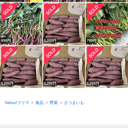
699
円
1,200
円
799
円
1,200
円
1,200
円
1,200
円
Yahoo!フリマ
食品
野菜
さつまいも