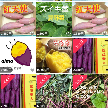
いいね！
いいね！
1,380
円
1,500
円
1,380
円
いいね！
いいね！
9,982
円
99,999
円
2,780
円
2,780
円
699
円
700
円