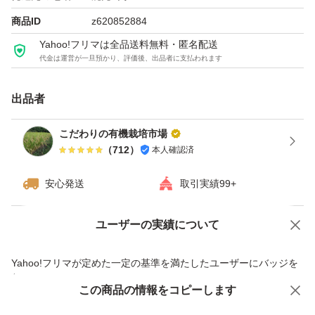
ご理解頂ける方、宜しくお願い致します。
商品ID
z620852884
Yahoo!フリマは全品送料無料・匿名配送
代金は運営が一旦預かり、評価後、出品者に支払われます
出品者
こだわりの有機栽培市場
（
712
）
本人確認済
安心発送
取引実績99+
ユーザーの実績について
価格の相談
商品への質問
商品への質問からの値下げ交渉、不適切なカテゴリ変更依頼は禁止です
Yahoo!フリマが定めた一定の基準を満たしたユーザーにバッジを
付与しています
この商品をみている人にオススメ
この商品の情報をコピーします
安心取引出品者