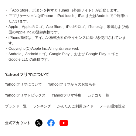
・「App Store」ボタンを押すとiTunes （外部サイト）が起動します。
・アプリケーションはiPhone、iPod touch、iPadまたはAndroidでご利用い
ただけます。
・Apple、Appleのロゴ、App Store、iPodのロゴ、iTunesは、米国および他
国のApple Inc.の登録商標です。
・iPhone商標は、アイホン株式会社のライセンスに基づき使用されていま
す。
・Copyright (C) Apple Inc. All rights reserved.
・Android、Androidロゴ、Google Play 、および Google Play ロゴは、
Google LLC の商標です。
Yahoo!フリマについて
Yahoo!フリマについて
Yahoo!フリマからのお知らせ
Yahoo!フリマトピックス
Yahoo!フリマ特集
カテゴリ一覧
ブランド一覧
ランキング
かんたんご利用ガイド
メール通知設定
公式アカウント