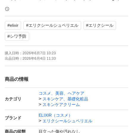
薬部外品）
ブランド：ELIXIR（コスメ）
#
elixir
#
エリクシールシュペリエル
#
エリクシール
使用感：保湿 肌のハリ、弾力
本数：1 本
#
シワ予防
購入日時：
2026年6月7日 10:23
エリクシールシュペリエル レチノパワー リンクルクリー
出品日時：
2026年6月4日 11:33
ム S 15g
ブランド：ELIXIR（コスメ） エリクシールシュペリエル
商品の情報
コスメ、美容、ヘアケア
カテゴリ
スキンケア、基礎化粧品
スキンケアクリーム
ELIXIR（コスメ）
ブランド
エリクシールシュペリエル
商品の状態
目立った傷や汚れなし