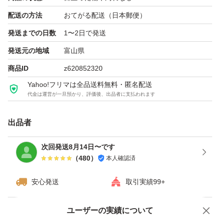
配送の方法
おてがる配送（日本郵便）
発送までの日数
1〜2日で発送
発送元の地域
富山県
商品ID
z620852320
Yahoo!フリマは全品送料無料・匿名配送
代金は運営が一旦預かり、評価後、出品者に支払われます
出品者
次回発送8月14日〜です
（
480
）
本人確認済
安心発送
取引実績99+
ユーザーの実績について
価格の相談
商品への質問