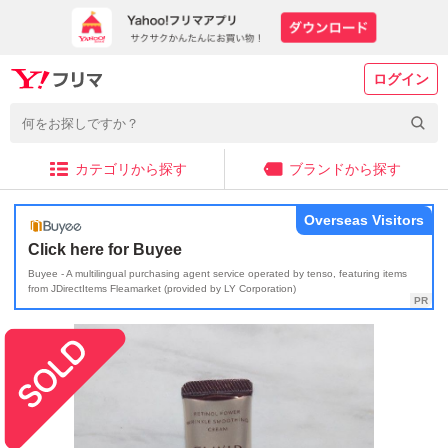
ログイン
カテゴリから探す
ブランドから探す
Overseas Visitors
Click here for Buyee
Buyee - A multilingual purchasing agent service operated by tenso, featuring items
from JDirectItems Fleamarket (provided by LY Corporation)