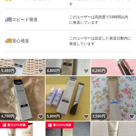
す
このユーザーは高頻度で24時間以内
スピード発送
に発送しています
いいね！
いいね！
7,000
円
5,555
円
4,800
円
このユーザーは設定した発送日数内に
安心発送
発送しています
いいね！
いいね！
5,480
円
4,800
円
6,280
円
いいね！
いいね！
4,700
円
5,900
円
3,580
円
最大10%対象
最大10%対象