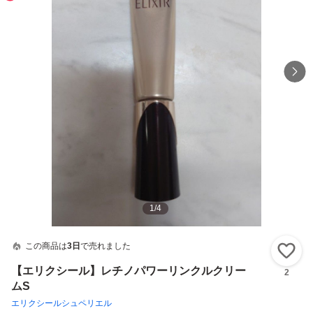
1
/
4
この商品は
3日
で売れました
い
【エリクシール】レチノパワーリンクルクリー
2
ムS
エリクシールシュペリエル