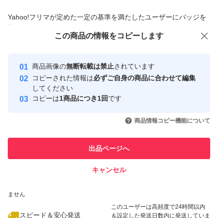
商品への質問からの値下げ交渉、不適切なカテゴリ変更依頼は禁止です
Yahoo!フリマが定めた一定の基準を満たしたユーザーにバッジを
付与しています
この商品をみている人にオススメ
この商品の情報をコピーします
安心取引出品者
最大10%対象
Yahoo!フリマの基準をクリアした安
安心取引出品者
商品画像の
無断転載は禁止
されています
心・安全なユーザーです
コピーされた情報は
必ずご自身の商品に合わせて編集
取引実績
してください
コピーは
1商品につき1回
です
このユーザーはYahoo!フリマの取
取引実績◯+
いいね！
いいね！
4,500
円
6,800
円
1,890
円
引を完了させた実績があります
商品情報コピー機能について
最大10%対象
このユーザーは他フリマサービス
他フリマ実績◯+
出品ページへ
での取引実績があります
キャンセル
スピード&安心発送
いいね！
いいね！
3,750
※このバッジは実績に基づく表示であり、発送を保証しているものではあり
円
7,980
円
4,500
円
ません
このユーザーは高頻度で24時間以内
スピード＆安心発送
＆設定した発送日数内に発送していま