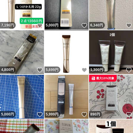
いいね！
いいね！
7,190
円
5,000
円
6,340
円
いいね！
いいね！
4,800
円
5,699
円
1,300
円
最大10%対象
いいね！
いいね！
5,000
円
5,999
円
890
円