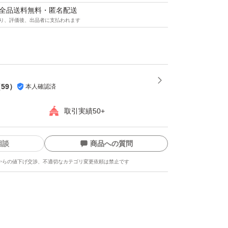
マは全品送料無料・匿名配送
り、評価後、出品者に支払われます
（
59
）
本人確認済
取引実績50+
相談
商品への質問
からの値下げ交渉、不適切なカテゴリ変更依頼は禁止です