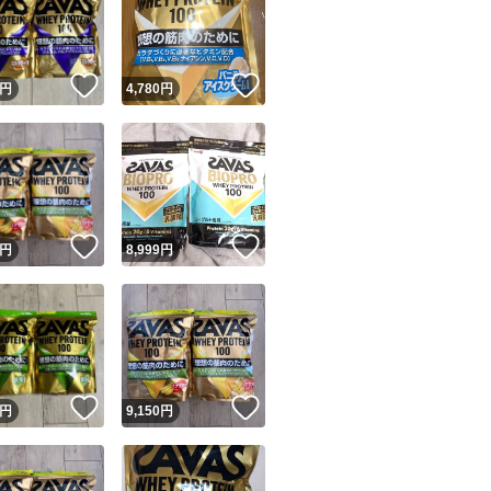
！
いいね！
いいね！
円
4,780
円
ユーザーの実績について
！
いいね！
いいね！
円
8,999
円
o!フリマが定めた一定の基準を満たしたユーザーにバッジを付与しています
出品者
この商品の情報をコピーします
取引出品者
Yahoo!フリマの基準をクリアした安心・安全なユーザーです
！
いいね！
いいね！
商品画像の
無断転載は禁止
されています
円
9,150
円
コピーされた情報は
必ずご自身の商品に合わせて編集
してください
コピーは
1商品につき1回
です
実績◯+
このユーザーはYahoo!フリマの取引を完了させた実績があり