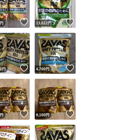
商品情報コピー機
リマ実績◯+
このユーザーは他フリマサービスでの取引実績があります
！
いいね！
いいね！
円
13,022
円
出品ページへ
&安心発送
キャンセル
ジは実績に基づく表示であり、発送を保証しているものではありません
このユーザーは高頻度で24時間以内＆設定した発送日数内に
ード＆安心発送
ます
！
いいね！
いいね！
0
円
4,700
円
ード発送
このユーザーは高頻度で24時間以内に発送しています
発送
このユーザーは設定した発送日数内に発送しています
！
いいね！
いいね！
円
9,100
円