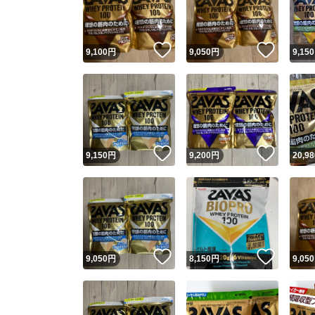
他フ
いいね！
いいね
9,100
円
9,050
円
9,150
スピード
※このバッ
スピ
いいね！
いいね
9,150
円
9,200
円
20,98
スピ
安心
いいね！
いいね
9,050
円
8,150
円
9,050