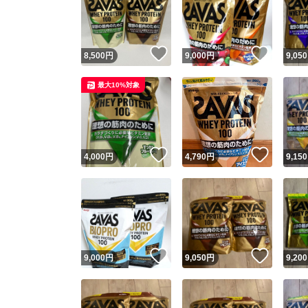
いいね！
いいね
8,500
円
9,000
円
9,050
最大10%対象
いいね！
いいね
4,000
円
4,790
円
9,150
Yaho
安心取引
安心
いいね！
いいね
9,000
円
9,050
円
9,200
取引実績
取引