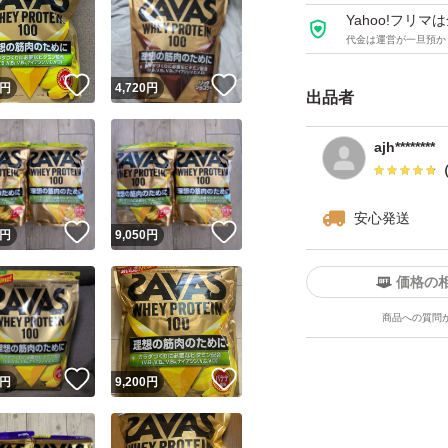
Yahoo!フリ
代金は運営が一旦預か
！
いいね！
いいね！
円
4,720
円
出品者
ajh********
安心発送
！
いいね！
いいね！
円
9,050
円
価格の
商品への質問
！
いいね！
いいね！
円
9,200
円