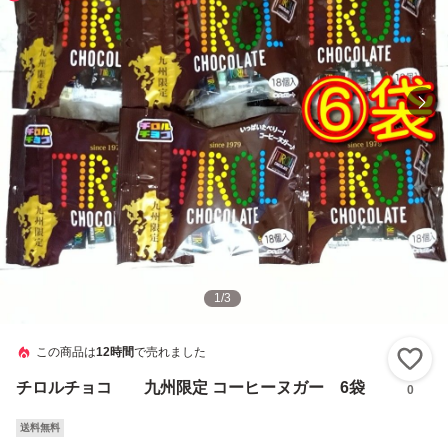
1
/
3
この商品は
12時間
で売れました
い
チロルチョコ 九州限定 コーヒーヌガー 6袋
0
送料無料