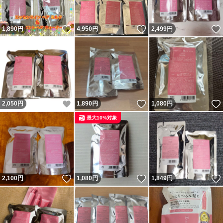
いいね！
いいね！
1,890
円
4,950
円
2,499
円
いいね！
いいね！
2,050
円
1,890
円
1,080
円
最大10%対象
いいね！
いいね！
2,100
円
1,080
円
1,849
円