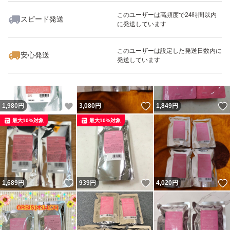
このユーザーは高頻度で24時間以内
スピード発送
に発送しています
いいね！
いいね！
2,900
円
2,000
円
2,000
円
最大10%対象
このユーザーは設定した発送日数内に
安心発送
発送しています
いいね！
いいね！
1,980
円
3,080
円
1,849
円
最大10%対象
最大10%対象
いいね！
いいね！
1,689
円
939
円
4,020
円