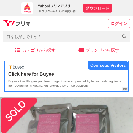
ログイン
カテゴリから探す
ブランドから探す
Overseas Visitors
Click here for Buyee
Buyee - A multilingual purchasing agent service operated by tenso, featuring items
from JDirectItems Fleamarket (provided by LY Corporation)