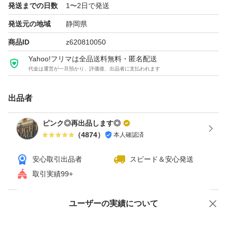
発送までの日数
1〜2日で発送
※おまとめ以外でのお値引き・カテ変は不可です
発送元の地域
静岡県
商品ID
z620810050
エッセンスインヘアミルク レフィル 140g×4
Yahoo!フリマは全品送料無料・匿名配送
ブランド：ORBIS
代金は運営が一旦預かり、評価後、出品者に支払われます
本体/詰め替え：詰め替え
トリートメントタイプ：洗い流さない
出品者
トリートメント、ヘアパック種類：ミルク
ピンク◎再出品します◎
個数：4.0 個
（
4874
）
本人確認済
セット/単品：セット
ヘアタイプ：ダメージヘア
安心取引出品者
スピード＆安心発送
取引実績99+
仕上がり：さらさら
特徴：無着色 アレルギーテスト済 無香料
ユーザーの実績について
価格の相談
商品への質問
商品への質問からの値下げ交渉、不適切なカテゴリ変更依頼は禁止です