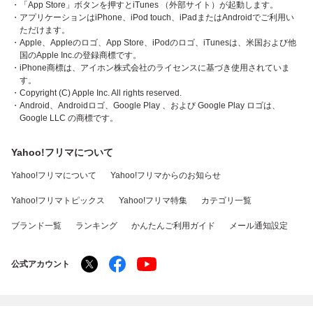
・「App Store」ボタンを押すとiTunes （外部サイト）が起動します。
・アプリケーションはiPhone、iPod touch、iPadまたはAndroidでご利用い
ただけます。
・Apple、Appleのロゴ、App Store、iPodのロゴ、iTunesは、米国および他
国のApple Inc.の登録商標です。
・iPhone商標は、アイホン株式会社のライセンスに基づき使用されていま
す。
・Copyright (C) Apple Inc. All rights reserved.
・Android、Androidロゴ、Google Play 、および Google Play ロゴは、
Google LLC の商標です。
Yahoo!フリマについて
Yahoo!フリマについて
Yahoo!フリマからのお知らせ
Yahoo!フリマトピックス
Yahoo!フリマ特集
カテゴリ一覧
ブランド一覧
ランキング
かんたんご利用ガイド
メール通知設定
公式アカウント