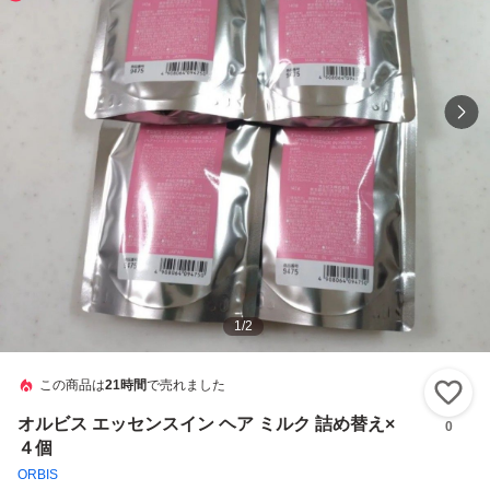
1
/
2
この商品は
21時間
で売れました
い
オルビス エッセンスイン ヘア ミルク 詰め替え×
0
４個
ORBIS