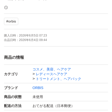
※24時間いつでも、即購入・大歓迎です
#
orbis
【新品・未使用・未開封】
購入日時：
2026年6月5日 07:23
出品日時：
2026年6月4日 09:44
【匿名発送】
商品の情報
※タバコ&ペットなしです
コスメ、美容、ヘアケア
カテゴリ
レディースヘアケア
・商品は防水を兼ねて、新品ビニール袋でお包みし、箱に
トリートメント、ヘアパック
入れて発送致します
ブランド
ORBIS
商品の状態
未使用
・箱は、リサイクル箱を使用する場合があります
配送の方法
おてがる配送（日本郵便）