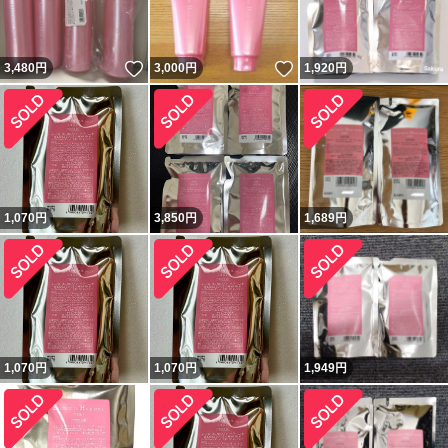
いいね！
いいね！
3,480
円
3,000
円
1,920
円
1,070
円
3,850
円
1,689
円
1,070
円
1,070
円
1,949
円