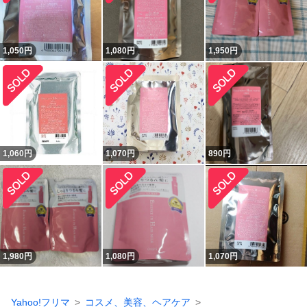
1,050
円
1,080
円
1,950
円
1,060
円
1,070
円
890
円
1,980
円
1,080
円
1,070
円
Yahoo!フリマ
コスメ、美容、ヘアケア