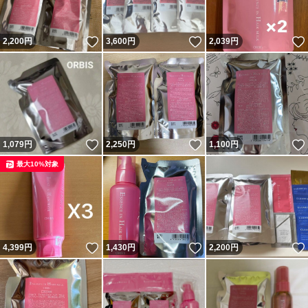
いいね！
いいね！
2,200
円
3,600
円
2,039
円
いいね！
いいね！
1,079
円
2,250
円
1,100
円
最大10%対象
いいね！
いいね！
4,399
円
1,430
円
2,200
円