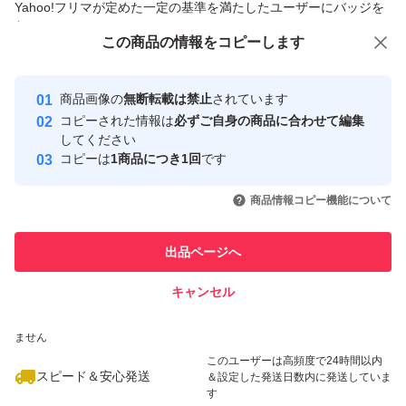
Yahoo!フリマが定めた一定の基準を満たしたユーザーにバッジを
付与しています
この商品をみている人にオススメ
この商品の情報をコピーします
安心取引出品者
最大10%対象
最大10%対象
Yahoo!フリマの基準をクリアした安
安心取引出品者
商品画像の
無断転載は禁止
されています
心・安全なユーザーです
コピーされた情報は
必ずご自身の商品に合わせて編集
取引実績
してください
コピーは
1商品につき1回
です
このユーザーはYahoo!フリマの取
取引実績◯+
いいね！
いいね！
3,200
円
3,800
円
3,899
円
引を完了させた実績があります
商品情報コピー機能について
最大10%対象
最大10%対象
このユーザーは他フリマサービス
他フリマ実績◯+
出品ページへ
での取引実績があります
キャンセル
スピード&安心発送
いいね！
いいね！
4,700
※このバッジは実績に基づく表示であり、発送を保証しているものではあり
円
2,039
円
1,699
円
ません
このユーザーは高頻度で24時間以内
スピード＆安心発送
＆設定した発送日数内に発送していま
す