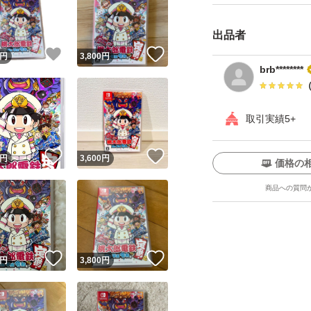
出品者
！
いいね！
いいね！
円
3,800
円
brb********
取引実績5+
ユーザーの実績について
！
いいね！
いいね！
円
3,600
円
価格の
o!フリマが定めた一定の基準を満たしたユーザーにバッジを付与しています
商品への質問
出品者
この商品の情報をコピーします
取引出品者
Yahoo!フリマの基準をクリアした安心・安全なユーザーです
！
いいね！
いいね！
商品画像の
無断転載は禁止
されています
円
3,800
円
コピーされた情報は
必ずご自身の商品に合わせて編集
してください
コピーは
1商品につき1回
です
実績◯+
このユーザーはYahoo!フリマの取引を完了させた実績があり