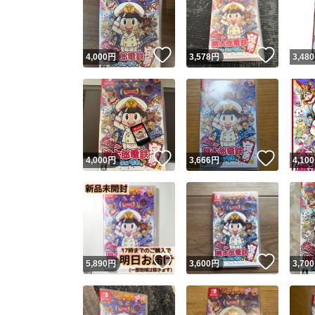
いいね！
いいね
4,000
円
3,578
円
3,480
いいね！
いいね
4,000
円
3,666
円
4,100
Yaho
安心取引
安心
いいね！
いいね
5,890
円
3,600
円
3,700
取引実績
取引