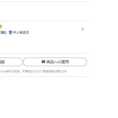
（
36
）
本人確認済
相談
商品への質問
からの値下げ交渉、不適切なカテゴリ変更依頼は禁止です
ます