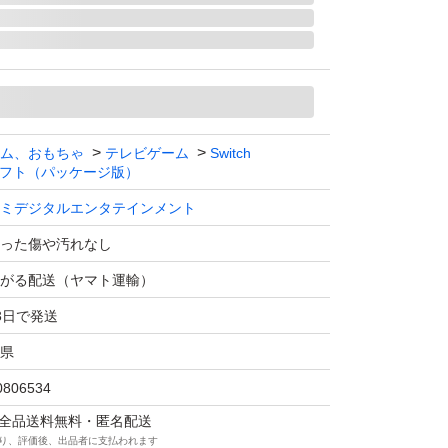
モード対応 テーブルモード対応 携帯モード対
：1.0 人
ム、おもちゃ
テレビゲーム
Switch
フト（パッケージ版）
ミデジタルエンタテインメント
った傷や汚れなし
がる配送（ヤマト運輸）
3日で発送
県
0806534
マは全品送料無料・匿名配送
り、評価後、出品者に支払われます