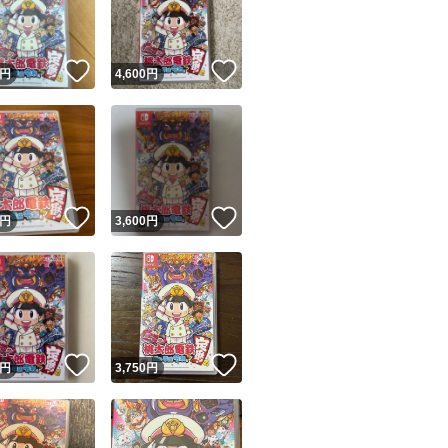
商品情報コピー機
リマ実績◯+
このユーザーは他フリマサービスでの取引実績があります
！
いいね！
いいね！
円
4,600
円
出品ページへ
&安心発送
キャンセル
ジは実績に基づく表示であり、発送を保証しているものではありません
このユーザーは高頻度で24時間以内＆設定した発送日数内に
ード＆安心発送
ます
！
いいね！
いいね！
円
3,600
円
ード発送
このユーザーは高頻度で24時間以内に発送しています
発送
このユーザーは設定した発送日数内に発送しています
！
いいね！
いいね！
円
3,750
円