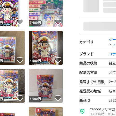
プレイモード：TV
応
！
いいね！
いいね！
円
3,680
円
携帯モードプレイ人数
ゲー
カテゴリ
ソ
ブランド
コナ
！
いいね！
いいね！
円
4,980
円
商品の状態
目立
配送の方法
おて
発送までの日数
2〜
発送元の地域
岐阜
！
いいね！
いいね！
円
5,000
円
商品ID
z62
Yahoo!フリ
代金は運営が一旦預か