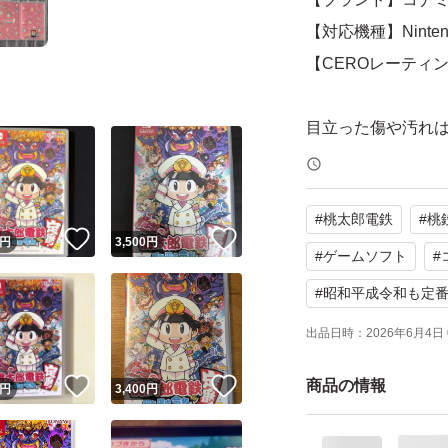
【対応機種】Nintendo
【CEROレーティ
目立った傷や汚れ
みです。
#
桃太郎電鉄
#
桃
よろしくお願いい
！
いいね！
いいね！
円
3,500
円
#
ゲームソフト
#
【Switch】桃太郎
#
昭和平成令和も定
ブランド：コナミ
出品日時：
2026年6月4日 
ゲームジャンル：
ソフトウェア対象
！
いいね！
いいね！
商品の情報
円
3,400
円
パッケージ種類：
オンライン：オン