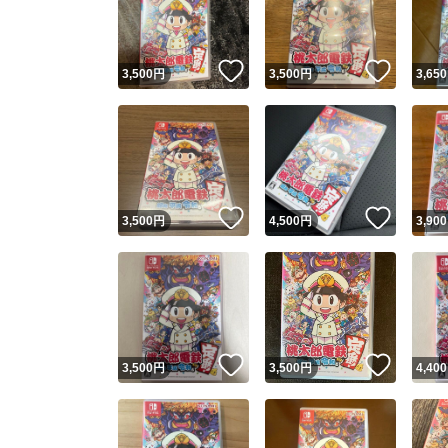
他フ
いいね！
いいね
3,500
円
3,500
円
3,650
スピード
※このバッ
スピ
いいね！
いいね
3,500
円
4,500
円
3,900
スピ
安心
いいね！
いいね
3,500
円
3,500
円
4,400