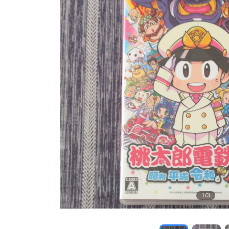
1
/
3