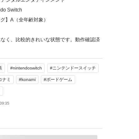
 Switch
ング】A（全年齢対象）
はなく、比較的きれいな状態です。動作確認済
鉄
#
nintendoswitch
#
ニンテンドースイッチ
たします。
コナミ
#
konami
#
ボードゲーム
電鉄 〜昭和 平成 令和も定番!〜
番
デジタルエンタテインメント
09:35
シミュレーション
年齢：全年齢対象
通常版
ライン対応