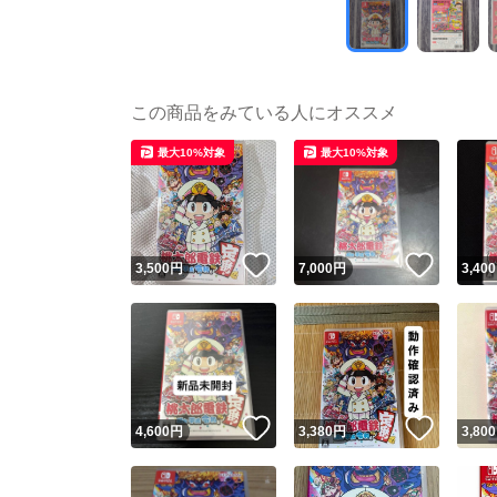
この商品をみている人にオススメ
最大10%対象
最大10%対象
いいね！
いいね
3,500
円
7,000
円
3,400
いいね！
いいね
4,600
円
3,380
円
3,800