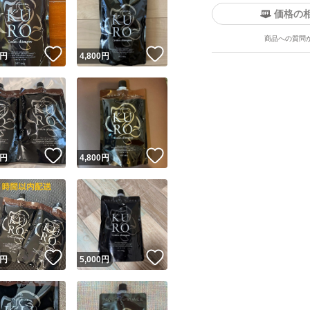
価格の
商品への質問
！
いいね！
いいね！
円
4,800
円
ユーザーの実績について
！
いいね！
いいね！
円
4,800
円
o!フリマが定めた一定の基準を満たしたユーザーにバッジを付与しています
出品者
この商品の情報をコピーします
取引出品者
Yahoo!フリマの基準をクリアした安心・安全なユーザーです
！
いいね！
いいね！
商品画像の
無断転載は禁止
されています
円
5,000
円
コピーされた情報は
必ずご自身の商品に合わせて編集
してください
コピーは
1商品につき1回
です
実績◯+
このユーザーはYahoo!フリマの取引を完了させた実績があり