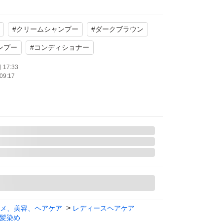
#
クリームシャンプー
#
ダークブラウン
使用
ンプー
#
コンディショナー
お買い上げ希望の方、お値引き致しますの
17:33
09:17
下さい。
たします。
ROクリームシャンプー ダークブラウン
メ、美容、ヘアケア
レディースヘアケア
髪染め