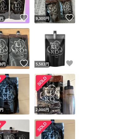
！
いいね！
いいね！
円
9,300
円
！
いいね！
いいね！
9
円
5,583
円
円
2,000
円