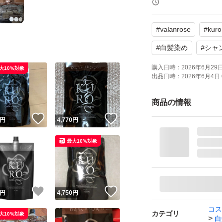
【内容量】400g
#
valanrose
#
kuro
【商品の状態】未
#
白髪染め
#
シャ
こちらの商品を2個
購入日時：
2026年6月29日 
大10%対象
出品日時：
2026年6月4日 
で、お問い合わせ
よろしくお願いい
商品の情報
！
いいね！
いいね！
円
4,770
円
バランローズ KU
最大10%対象
ブランド：ー
！
いいね！
いいね！
円
4,750
円
コス
カテゴリ
大10%対象
白