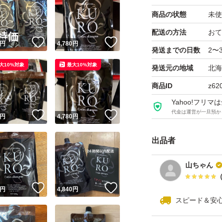
商品の状態
未使
配送の方法
おて
！
いいね！
いいね！
円
4,780
円
発送までの日数
2〜
大10%対象
最大10%対象
発送元の地域
北海
商品ID
z62
Yahoo!フリ
代金は運営が一旦預か
！
いいね！
いいね！
円
4,780
円
出品者
山ちゃん
！
いいね！
いいね！
円
4,840
円
スピード＆安