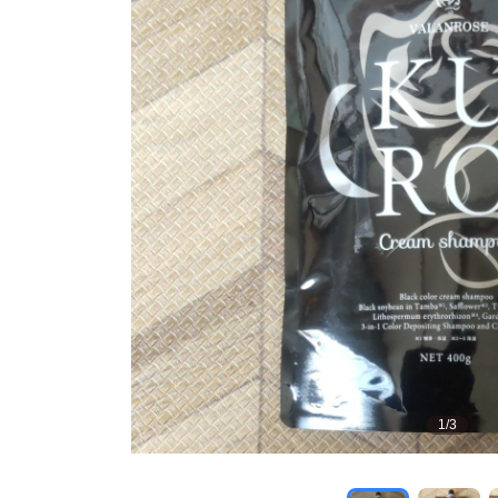
1
/
3