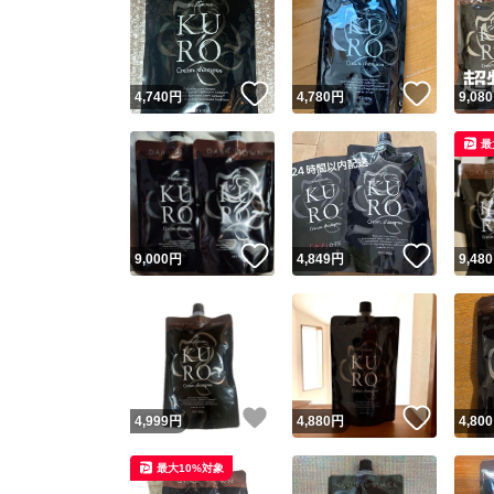
いいね！
いいね
4,740
円
4,780
円
9,080
最
いいね！
いいね
9,000
円
4,849
円
9,480
いいね！
いいね
4,999
円
4,880
円
4,800
最大10%対象