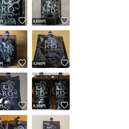
商品情報コピー機
リマ実績◯+
このユーザーは他フリマサービスでの取引実績があります
！
いいね！
いいね！
円
4,850
円
出品ページへ
&安心発送
キャンセル
ジは実績に基づく表示であり、発送を保証しているものではありません
このユーザーは高頻度で24時間以内＆設定した発送日数内に
ード＆安心発送
ます
！
いいね！
いいね！
円
4,940
円
ード発送
このユーザーは高頻度で24時間以内に発送しています
発送
このユーザーは設定した発送日数内に発送しています
！
いいね！
いいね！
円
9,339
円