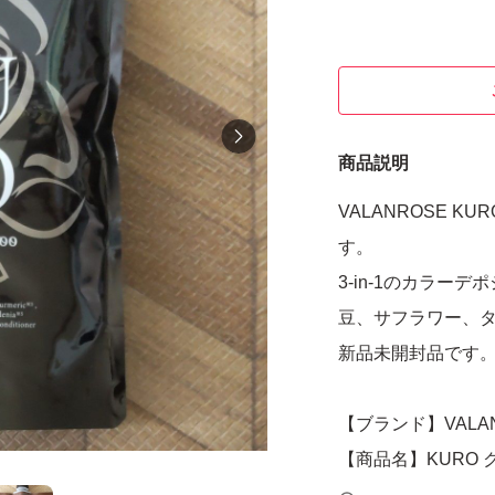
商品説明
VALANROSE K
す。
3-in-1のカラ
豆、サフラワー、
新品未開封品です
【ブランド】VALA
【商品名】KURO
【カラー】ダーク