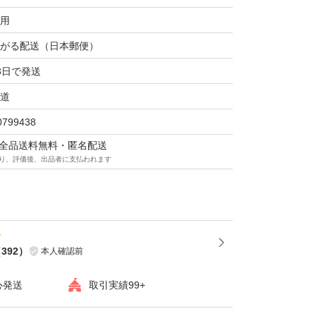
用
がる配送（日本郵便）
3日で発送
道
0799438
マは全品送料無料・匿名配送
り、評価後、出品者に支払われます
（
392
）
本人確認前
心発送
取引実績99+