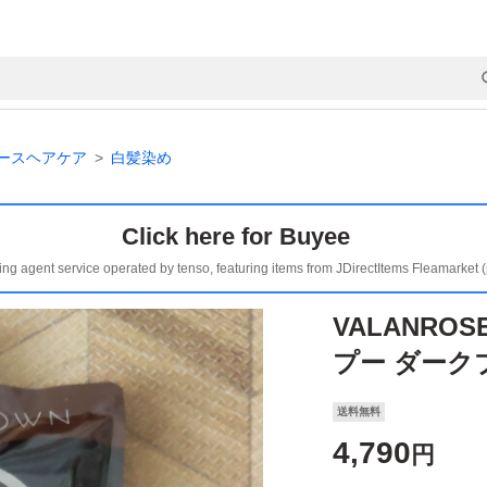
ースヘアケア
白髪染め
Click here for Buyee
ing agent service operated by tenso, featuring items from JDirectItems Fleamarket 
VALANRO
プー ダークブ
送料無料
4,790
円