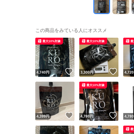
この商品をみている人にオススメ
最大10%対象
最大10%対象
最
いいね！
いいね
4,740
円
3,300
円
4,720
最大10%対象
いいね！
いいね
4,399
円
4,780
円
4,780
最