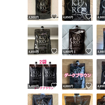
他フ
いいね！
いいね
4,900
円
4,850
円
4,900
スピード
※このバッ
スピ
いいね！
いいね
4,850
円
4,900
円
4,980
スピ
安心
いいね！
いいね
9,400
円
4,880
円
4,850