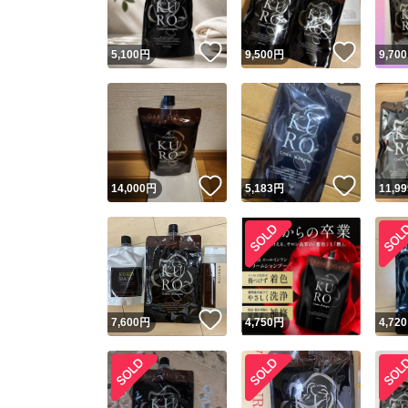
いいね！
いいね
5,100
円
9,500
円
9,700
いいね！
いいね
14,000
円
5,183
円
11,99
いいね！
7,600
円
4,750
円
4,720