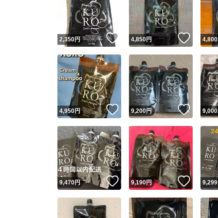
いいね！
いいね
2,350
円
4,850
円
4,800
いいね！
いいね
4,950
円
9,200
円
9,000
Yaho
安心取引
安心
いいね！
いいね
9,470
円
9,190
円
9,299
取引実績
取引