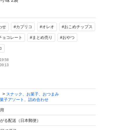
り味 2袋
リコ計10個
わせ
#
カプリコ
#
オレオ
#
おこめチップス
チョココーン
チョコレート
#
まとめ売り
#
おやつ
お味
コ
ントリーマアム
19:58
09:13
ク菓子、チョコレート菓子。
使用
スナック、お菓子、おつまみ
菓子アソート、詰め合わせ
カラー
用
がる配送（日本郵便）
たします。