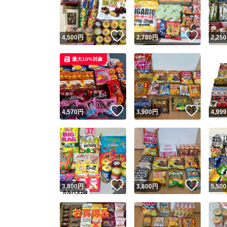
他フ
いいね！
いいね
4,500
円
2,780
円
2,250
スピード
最大10%対象
※このバッ
スピ
いいね！
いいね
4,570
円
3,900
円
4,999
スピ
安心
いいね！
いいね
3,800
円
3,800
円
5,500