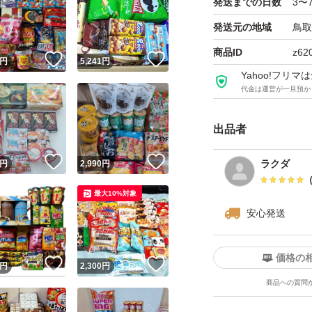
発送までの日数
3〜
発送元の地域
鳥取
商品ID
z62
！
いいね！
いいね！
円
5,241
円
Yahoo!フリ
代金は運営が一旦預か
出品者
！
いいね！
いいね！
ラクダ
円
2,990
円
最大10%対象
安心発送
価格の
！
いいね！
いいね！
円
2,300
円
商品への質問