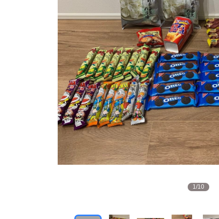
1
/
10