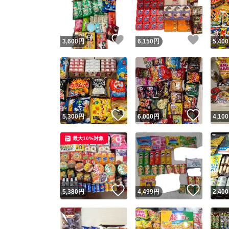
いいね！
いいね
3,600
円
6,150
円
5,400
いいね！
いいね
5,300
円
6,000
円
4,100
Yaho
最大10%対象
安心取引
安心
いいね！
いいね
5,380
円
4,499
円
2,400
取引実績
取引