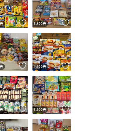
！
いいね！
いいね！
円
3,800
円
ユーザーの実績について
！
いいね！
いいね！
円
4,500
円
o!フリマが定めた一定の基準を満たしたユーザーにバッジを付与しています
出品者
この商品の情報をコピーします
取引出品者
Yahoo!フリマの基準をクリアした安心・安全なユーザーです
！
いいね！
いいね！
商品画像の
無断転載は禁止
されています
円
3,500
円
コピーされた情報は
必ずご自身の商品に合わせて編集
してください
コピーは
1商品につき1回
です
実績◯+
このユーザーはYahoo!フリマの取引を完了させた実績があり