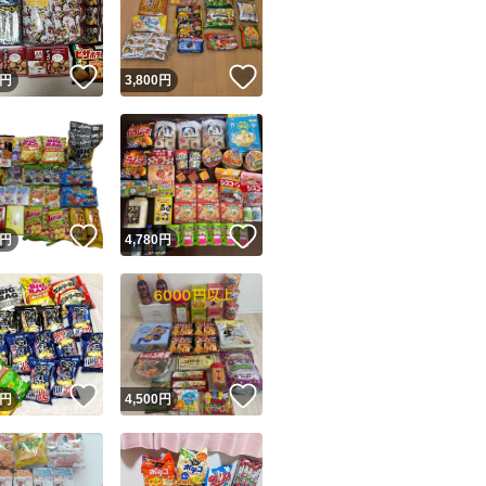
商品情報コピー機
リマ実績◯+
このユーザーは他フリマサービスでの取引実績があります
！
いいね！
いいね！
円
3,800
円
出品ページへ
&安心発送
キャンセル
ジは実績に基づく表示であり、発送を保証しているものではありません
このユーザーは高頻度で24時間以内＆設定した発送日数内に
ード＆安心発送
ます
！
いいね！
いいね！
円
4,780
円
ード発送
このユーザーは高頻度で24時間以内に発送しています
発送
このユーザーは設定した発送日数内に発送しています
！
いいね！
いいね！
円
4,500
円