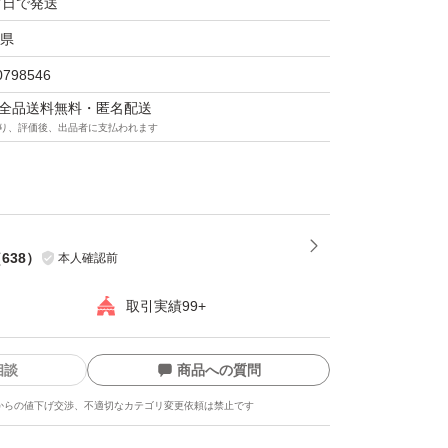
7日で発送
県
0798546
マは全品送料無料・匿名配送
り、評価後、出品者に支払われます
（
638
）
本人確認前
取引実績99+
相談
商品への質問
からの値下げ交渉、不適切なカテゴリ変更依頼は禁止です