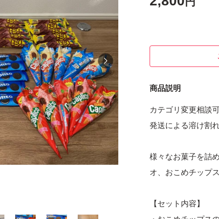
2,800
円
商品説明
カテゴリ変更相談
発送による溶け割
様々なお菓子を詰
オ、おこめチップ
【セット内容】