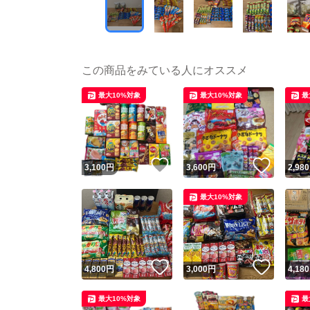
この商品をみている人にオススメ
最大10%対象
最大10%対象
最
いいね！
いいね
3,100
円
3,600
円
2,980
最大10%対象
いいね！
いいね
4,800
円
3,000
円
4,180
最大10%対象
最