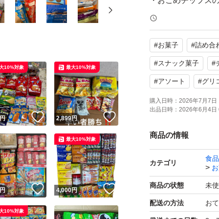
・おこめチップスの
・オレオ 10個
・ジャイアントカプ
#
お菓子
#
詰め合
・うまい棒
・ギンビス しみ
#
スナック菓子
#
大10%対象
最大10%対象
・ポテロング し
#
アソート
#
グリ
・不二屋 ミニカ
購入日時：
2026年7月7日 
出品日時：
2026年6月4日 
！
いいね！
いいね！
円
2,899
円
いろいろなスナッ
商品の情報
最大10%対象
【商品の状態】未
食品
カテゴリ
お
【カラー】マルチ
商品の状態
未使
！
いいね！
いいね！
円
4,000
円
配送の方法
おて
よろしくお願いい
大10%対象