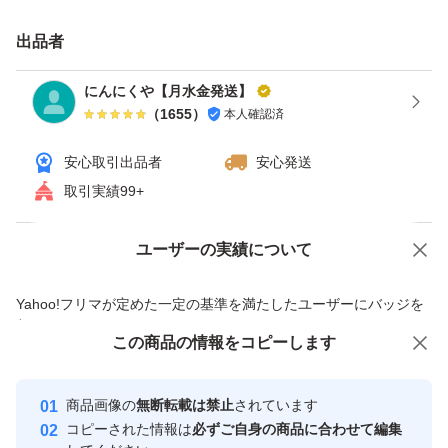
値上げ価格を少しでも抑えるため、梱包方法をネコポスに
しております。宅急便コンパクトでの発送をご希望の方
出品者
は、申し訳ございませんが＋200円で対応させていただき
にんにくや【月水金発送】
ますのでコメントください(*^^*)
（
1655
）
本人確認済
安心取引出品者
安心発送
引き続きご愛顧いただけますようよろしくお願いします
取引実績99+
複数kgご希望の方はコメントください！
ユーザーの実績について
価格の相談
商品への質問
商品への質問からの値下げ交渉、不適切なカテゴリ変更依頼は禁止です
※多少の皮剥け、サイズがバラバラの商品である事はご了
Yahoo!フリマが定めた一定の基準を満たしたユーザーにバッジを
付与しています
承ください(><)
この商品をみている人にオススメ
この商品の情報をコピーします
安心取引出品者
時間が経つと、発根や芽が出てくる事もございますが、カ
最大10%対象
Yahoo!フリマの基準をクリアした安
ットする事で問題なくお使いいただけます☆
安心取引出品者
商品画像の
無断転載は禁止
されています
心・安全なユーザーです
コピーされた情報は
必ずご自身の商品に合わせて編集