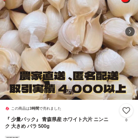
1
/
7
この商品は
3時間
で売れました
い
『 少量パック』 青森県産 ホワイト六片 ニンニ
0
ク 大きめ バラ 500g