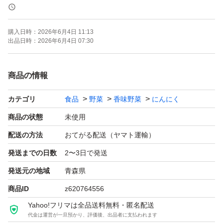
大小混合ではありますが一粒が大きめが多く、用途に合わ
せ使い分けられます！
購入日時：
2026年6月4日 11:13
出品日時：
2026年6月4日 07:30
取引が増えてきた中で、サイズのご希望をされる方が多く
なってきました。
商品の情報
基本的にはサイズ混合の商品となっておりますので、大き
カテゴリ
食品
野菜
香味野菜
にんにく
めなどの詳しいサイズ希望の方へは、選別代をプラスさせ
ていただきますのでご了承ください。
商品の状態
未使用
配送の方法
おてがる配送（ヤマト運輸）
ニンニクを食べて免疫力アップしましょう★
発送までの日数
2〜3日で発送
発送元の地域
青森県
様々な物価上昇の中、ギリギリの価格で販売しております
商品ID
z620764556
ので、お値下げは御遠慮くださいm(_ _)m
Yahoo!フリマは全品送料無料・匿名配送
代金は運営が一旦預かり、評価後、出品者に支払われます