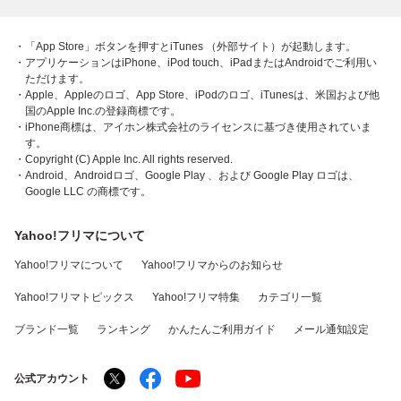
・「App Store」ボタンを押すとiTunes （外部サイト）が起動します。
・アプリケーションはiPhone、iPod touch、iPadまたはAndroidでご利用い
ただけます。
・Apple、Appleのロゴ、App Store、iPodのロゴ、iTunesは、米国および他
国のApple Inc.の登録商標です。
・iPhone商標は、アイホン株式会社のライセンスに基づき使用されていま
す。
・Copyright (C) Apple Inc. All rights reserved.
・Android、Androidロゴ、Google Play 、および Google Play ロゴは、
Google LLC の商標です。
Yahoo!フリマについて
Yahoo!フリマについて
Yahoo!フリマからのお知らせ
Yahoo!フリマトピックス
Yahoo!フリマ特集
カテゴリ一覧
ブランド一覧
ランキング
かんたんご利用ガイド
メール通知設定
公式アカウント