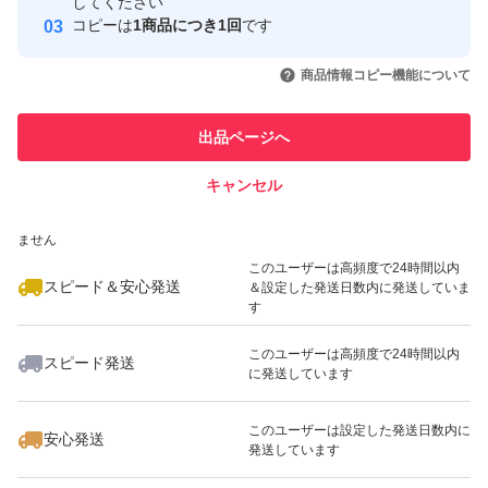
取引実績
してください
にんにく ニンニク 乾燥 ガーリック 農家 スタミナ 滋養強
コピーは
1商品につき1回
です
壮 疲労回復 青森県産 ホワイト六片 野菜 新鮮 国産 安心 安
このユーザーはYahoo!フリマの取
取引実績◯+
いいね！
いいね！
2,330
円
2,330
円
1,600
円
引を完了させた実績があります
商品情報コピー機能について
全 免疫力
最大10%対象
最大10%対象
このユーザーは他フリマサービス
他フリマ実績◯+
出品ページへ
での取引実績があります
発送のサイズで厚さ3cmの制限がございますので、3cm以
内の粒の大きさのニンニクとなりますのでご了承ください
キャンセル
スピード&安心発送
ませ(><)
いいね！
いいね！
1,000
※このバッジは実績に基づく表示であり、発送を保証しているものではあり
円
1,099
円
1,500
円
ません
このユーザーは高頻度で24時間以内
スピード＆安心発送
＆設定した発送日数内に発送していま
2kg以上のご購入で大きさ関係なく梱包出来ます！
す
このユーザーは高頻度で24時間以内
にんにく ニンニク 乾燥 ガーリック 農家 スタミナ 滋養強
スピード発送
に発送しています
いいね！
いいね！
1,333
円
1,333
円
1,333
円
壮 疲労回復 青森県産 ホワイト六片 野菜 新鮮 国産 安心 安
全 黒にんにく 黒ニンニク 免疫力 風邪予防 お試し
このユーザーは設定した発送日数内に
安心発送
発送しています