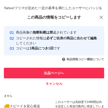
商品への質問からの値下げ交渉、不適切なカテゴリ変更依頼は禁止です
Yahoo!フリマが定めた一定の基準を満たしたユーザーにバッジを
付与しています
この商品をみている人にオススメ
この商品の情報をコピーします
安心取引出品者
最大10%対象
最大10%対象
最大10%対象
Yahoo!フリマの基準をクリアした安
安心取引出品者
商品画像の
無断転載は禁止
されています
心・安全なユーザーです
コピーされた情報は
必ずご自身の商品に合わせて編集
取引実績
してください
コピーは
1商品につき1回
です
このユーザーはYahoo!フリマの取
取引実績◯+
いいね！
いいね！
2,480
円
1,780
円
850
円
引を完了させた実績があります
商品情報コピー機能について
このユーザーは他フリマサービス
他フリマ実績◯+
出品ページへ
での取引実績があります
キャンセル
スピード&安心発送
いいね！
いいね！
2,980
※このバッジは実績に基づく表示であり、発送を保証しているものではあり
円
4,280
円
2,980
円
ません
最大10%対象
このユーザーは高頻度で24時間以内
スピード＆安心発送
＆設定した発送日数内に発送していま