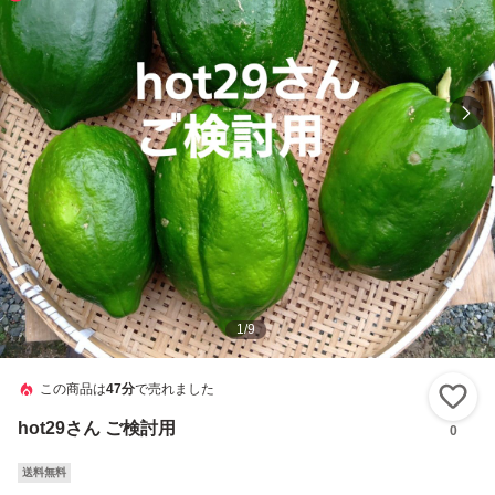
1
/
9
この商品は
47分
で売れました
い
hot29さん ご検討用
0
送料無料