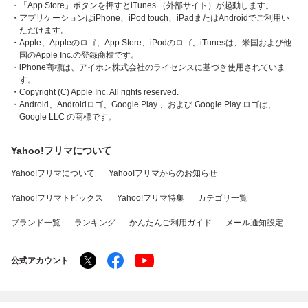
・「App Store」ボタンを押すとiTunes （外部サイト）が起動します。
・アプリケーションはiPhone、iPod touch、iPadまたはAndroidでご利用い
ただけます。
・Apple、Appleのロゴ、App Store、iPodのロゴ、iTunesは、米国および他
国のApple Inc.の登録商標です。
・iPhone商標は、アイホン株式会社のライセンスに基づき使用されていま
す。
・Copyright (C) Apple Inc. All rights reserved.
・Android、Androidロゴ、Google Play 、および Google Play ロゴは、
Google LLC の商標です。
Yahoo!フリマについて
Yahoo!フリマについて
Yahoo!フリマからのお知らせ
Yahoo!フリマトピックス
Yahoo!フリマ特集
カテゴリ一覧
ブランド一覧
ランキング
かんたんご利用ガイド
メール通知設定
公式アカウント