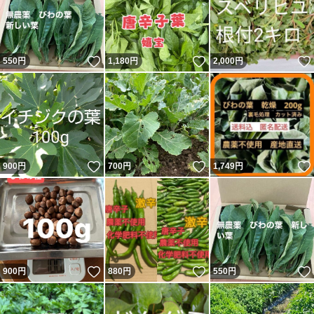
いいね！
いいね！
550
円
1,180
円
2,000
円
いいね！
いいね！
900
円
700
円
1,749
円
いいね！
いいね！
900
円
880
円
550
円