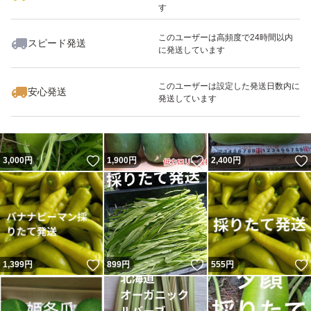
す
このユーザーは高頻度で24時間以内
スピード発送
に発送しています
いいね！
いいね！
2,500
円
799
円
3,200
円
このユーザーは設定した発送日数内に
安心発送
発送しています
いいね！
いいね！
3,000
円
1,900
円
2,400
円
いいね！
いいね！
1,399
円
899
円
555
円