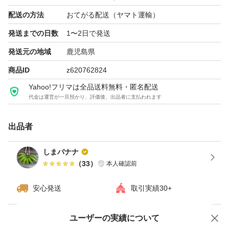
配送の方法
おてがる配送（ヤマト運輸）
発送までの日数
1〜2日で発送
発送元の地域
鹿児島県
商品ID
z620762824
Yahoo!フリマは全品送料無料・匿名配送
代金は運営が一旦預かり、評価後、出品者に支払われます
出品者
しまバナナ
（
33
）
本人確認前
安心発送
取引実績30+
ユーザーの実績について
価格の相談
商品への質問