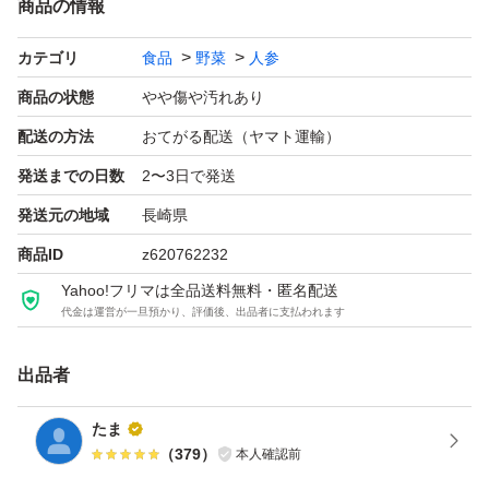
商品の情報
カテゴリ
食品
野菜
人参
商品の状態
やや傷や汚れあり
配送の方法
おてがる配送（ヤマト運輸）
発送までの日数
2〜3日で発送
発送元の地域
長崎県
商品ID
z620762232
Yahoo!フリマは全品送料無料・匿名配送
代金は運営が一旦預かり、評価後、出品者に支払われます
出品者
たま
（
379
）
本人確認前