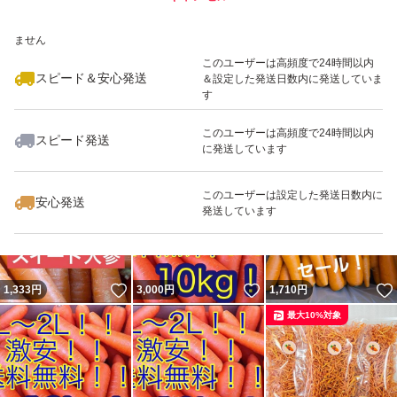
いいね！
いいね！
3,200
※このバッジは実績に基づく表示であり、発送を保証しているものではあり
円
1,350
円
2,500
円
ません
このユーザーは高頻度で24時間以内
スピード＆安心発送
＆設定した発送日数内に発送していま
す
このユーザーは高頻度で24時間以内
スピード発送
に発送しています
いいね！
いいね！
1,852
円
2,500
円
3,580
円
このユーザーは設定した発送日数内に
安心発送
発送しています
いいね！
いいね！
1,333
円
3,000
円
1,710
円
最大10%対象