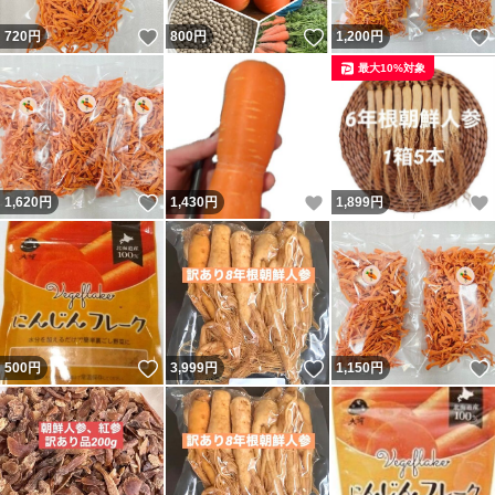
いいね！
いいね！
720
円
800
円
1,200
円
最大10%対象
いいね！
いいね！
1,620
円
1,430
円
1,899
円
いいね！
いいね！
500
円
3,999
円
1,150
円