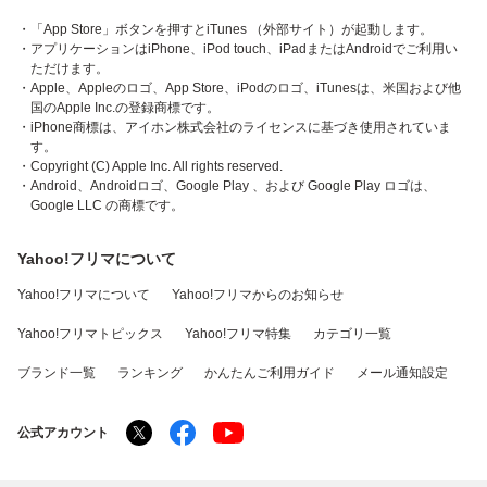
・「App Store」ボタンを押すとiTunes （外部サイト）が起動します。
・アプリケーションはiPhone、iPod touch、iPadまたはAndroidでご利用い
ただけます。
・Apple、Appleのロゴ、App Store、iPodのロゴ、iTunesは、米国および他
国のApple Inc.の登録商標です。
・iPhone商標は、アイホン株式会社のライセンスに基づき使用されていま
す。
・Copyright (C) Apple Inc. All rights reserved.
・Android、Androidロゴ、Google Play 、および Google Play ロゴは、
Google LLC の商標です。
Yahoo!フリマについて
Yahoo!フリマについて
Yahoo!フリマからのお知らせ
Yahoo!フリマトピックス
Yahoo!フリマ特集
カテゴリ一覧
ブランド一覧
ランキング
かんたんご利用ガイド
メール通知設定
公式アカウント