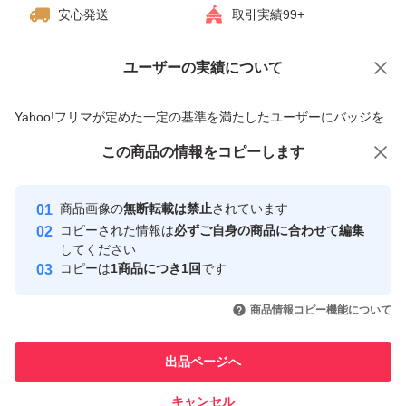
安心発送
取引実績99+
ユーザーの実績について
価格の相談
商品への質問
商品への質問からの値下げ交渉、不適切なカテゴリ変更依頼は禁止です
Yahoo!フリマが定めた一定の基準を満たしたユーザーにバッジを
付与しています
この商品をみている人にオススメ
この商品の情報をコピーします
安心取引出品者
最大10%対象
最大10%対象
Yahoo!フリマの基準をクリアした安
安心取引出品者
商品画像の
無断転載は禁止
されています
心・安全なユーザーです
コピーされた情報は
必ずご自身の商品に合わせて編集
取引実績
してください
コピーは
1商品につき1回
です
このユーザーはYahoo!フリマの取
取引実績◯+
いいね！
いいね！
1,425
円
880
円
2,500
円
引を完了させた実績があります
商品情報コピー機能について
このユーザーは他フリマサービス
他フリマ実績◯+
出品ページへ
での取引実績があります
キャンセル
スピード&安心発送