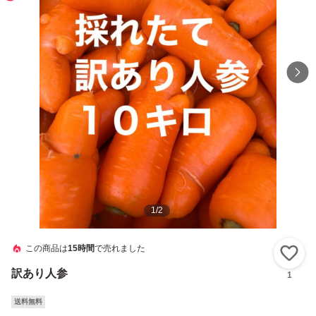
1
/
2
この商品は
15時間
で売れました
い
訳あり人参
1
送料無料